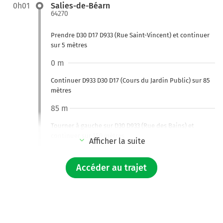
0h01
Salies-de-Béarn
64270
Prendre D30 D17 D933 (Rue Saint-Vincent) et continuer
sur 5 mètres
0 m
Continuer D933 D30 D17 (Cours du Jardin Public) sur 85
mètres
85 m
Tourner à gauche sur D30 D933 (Rue des Bains) et
continuer sur 150 mètres
Afficher la suite
240 m
Accéder au trajet
Au rond-point, prendre la 1ère sortie sur Avenue du
Maréchal Leclerc et continuer sur 25 mètres
260 m
Tourner à gauche sur Rue de la Tannerie et continuer