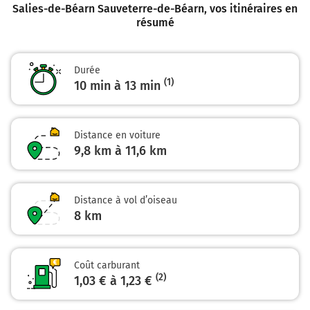
Salies-de-Béarn Sauveterre-de-Béarn
, vos itinéraires en
Salies et continuer sur 800 mètres
résumé
8,8 km
Continuer Avenue de Salies sur 550 mètres
Durée
(1)
9,4 km
10 min à 13 min
Tourner à droite sur D27 (Rue du Pasteur Rennes) et
continuer sur 300 mètres
Distance en voiture
Sauveterre-de-Béarn
9,8 km à 11,6 km
0h10
64390
Distance à vol d’oiseau
8
km
Coût carburant
(2)
1,03 € à 1,23 €