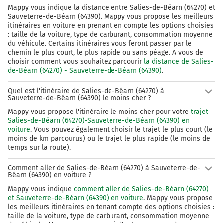
Mappy vous indique la distance entre Salies-de-Béarn (64270) et
Sauveterre-de-Béarn (64390). Mappy vous propose les meilleurs
itinéraires en voiture en prenant en compte les options choisies
: taille de la voiture, type de carburant, consommation moyenne
du véhicule. Certains itinéraires vous feront passer par le
chemin le plus court, le plus rapide ou sans péage. A vous de
choisir comment vous souhaitez parcourir
la distance de Salies-
de-Béarn (64270) - Sauveterre-de-Béarn (64390)
.
Quel est l'itinéraire de Salies-de-Béarn (64270) à
Sauveterre-de-Béarn (64390) le moins cher ?
Mappy vous propose l'itinéraire le moins cher pour votre
trajet
Salies-de-Béarn (64270)-Sauveterre-de-Béarn (64390) en
voiture
. Vous pouvez également choisir le trajet le plus court (le
moins de km parcourus) ou le trajet le plus rapide (le moins de
temps sur la route).
Comment aller de Salies-de-Béarn (64270) à Sauveterre-de-
Béarn (64390) en voiture ?
Mappy vous indique
comment aller de Salies-de-Béarn (64270)
et Sauveterre-de-Béarn (64390) en voiture
. Mappy vous propose
les meilleurs itinéraires en tenant compte des options choisies :
taille de la voiture, type de carburant, consommation moyenne