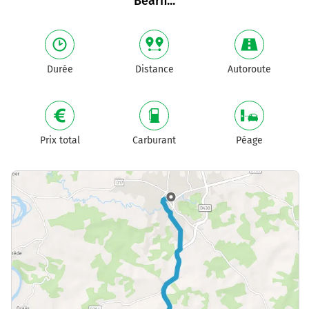
Béarn
...
Durée
Distance
Autoroute
Prix total
Carburant
Péage