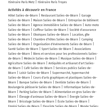
Itinéraire Paris Metz
Itinéraire Paris Troyes
Activités à découvrir en France
Hôtel Salies-de-Béarn
Restaurant Salies-de-Béarn
Garage
Salies-de-Béarn
Maison Salies-de-Béarn
Entreprise de bâtiment
Salies-de-Béarn
Agence immobilière Salies-de-Béarn
Auto-moto
Salies-de-Béarn
Coiffeur Salies-de-Béarn
Société d'assurance
Salies-de-Béarn
Obsèques Salies-de-Béarn
Location, gîte
Salies-de-Béarn
Chambre d'hôtes Salies-de-Béarn
Camping
Salies-de-Béarn
Organisation d'événements Salies-de-Béarn
Santé Salies-de-Béarn
Sport Salies-de-Béarn
Associations
Salies-de-Béarn
Biens et services pour les professionnels Salies-
de-Béarn
Médecin Salies-de-Béarn
Musique Salies-de-Béarn
Agriculture Salies-de-Béarn
Antiquités et artisanat d'art Salies-
de-Béarn
Café Salies-de-Béarn
Services publics Salies-de-
Béarn
Loisir Salies-de-Béarn
Supermarché, hypermarché
Salies-de-Béarn
Cours d'arts graphiques et plastiques Salies-de-
Béarn
Banque Salies-de-Béarn
Dentiste Salies-de-Béarn
Boulangerie pâtisserie Salies-de-Béarn
Informatique Salies-de-
Béarn
Parking Salies-de-Béarn
Alimentation en gros Salies-de-
Béarn
Élevage d'animaux Salies-de-Béarn
Énergie Salies-de-
Béarn
Bricolage Salies-de-Béarn
École Salies-de-Béarn
Emploi Salies-de-Béarn
Fleuriste Salies-de-Béarn
Musée Salies-