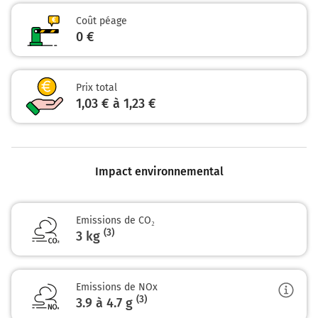
Coût péage
0 €
Prix total
1,03 € à 1,23 €
Impact environnemental
Emissions de CO₂
(3)
3 kg
Emissions de NOx
(3)
3.9 à 4.7
g