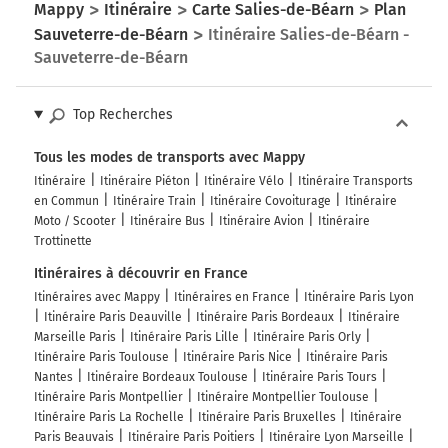
Mappy
Itinéraire
Carte Salies-de-Béarn
Plan
Sauveterre-de-Béarn
Itinéraire Salies-de-Béarn -
Sauveterre-de-Béarn
Top Recherches
Tous les modes de transports avec Mappy
Itinéraire
Itinéraire Piéton
Itinéraire Vélo
Itinéraire Transports
en Commun
Itinéraire Train
Itinéraire Covoiturage
Itinéraire
Moto / Scooter
Itinéraire Bus
Itinéraire Avion
Itinéraire
Trottinette
Itinéraires à découvrir en France
Itinéraires avec Mappy
Itinéraires en France
Itinéraire Paris Lyon
Itinéraire Paris Deauville
Itinéraire Paris Bordeaux
Itinéraire
Marseille Paris
Itinéraire Paris Lille
Itinéraire Paris Orly
Itinéraire Paris Toulouse
Itinéraire Paris Nice
Itinéraire Paris
Nantes
Itinéraire Bordeaux Toulouse
Itinéraire Paris Tours
Itinéraire Paris Montpellier
Itinéraire Montpellier Toulouse
Itinéraire Paris La Rochelle
Itinéraire Paris Bruxelles
Itinéraire
Paris Beauvais
Itinéraire Paris Poitiers
Itinéraire Lyon Marseille