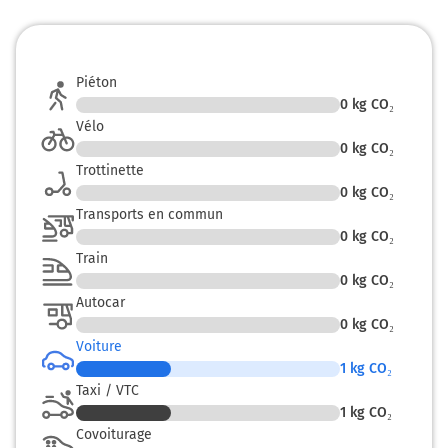
Piéton
0
kg CO₂
Vélo
0
kg CO₂
Trottinette
0
kg CO₂
Transports en commun
0
kg CO₂
Train
0
kg CO₂
Autocar
0
kg CO₂
Voiture
1
kg CO₂
Taxi / VTC
1
kg CO₂
Covoiturage