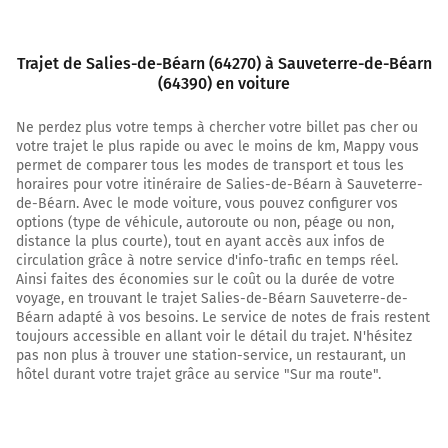
sur 190 mètres
450 m
Trajet de Salies-de-Béarn (64270) à Sauveterre-de-Béarn
Tourner à gauche sur Boulevard de la Clabotte et
(64390) en voiture
continuer sur 160 mètres
Ne perdez plus votre temps à chercher votre billet pas cher ou
600 m
votre trajet le plus rapide ou avec le moins de km, Mappy vous
permet de comparer tous les modes de transport et tous les
Au rond-point, prendre la 2ème sortie sur Boulevard de
horaires pour votre itinéraire de Salies-de-Béarn à Sauveterre-
la Clabotte et continuer sur 230 mètres
de-Béarn. Avec le mode voiture, vous pouvez configurer vos
options (type de véhicule, autoroute ou non, péage ou non,
850 m
distance la plus courte), tout en ayant accès aux infos de
circulation grâce à notre service d'info-trafic en temps réel.
Tourner à droite sur D933 (Avenue des Pyrénées) et
Ainsi faites des économies sur le coût ou la durée de votre
continuer sur 1,4 kilomètre
voyage, en trouvant le trajet Salies-de-Béarn Sauveterre-de-
2,2 km
Béarn adapté à vos besoins. Le service de notes de frais restent
toujours accessible en allant voir le détail du trajet. N'hésitez
Tourner à droite sur D933 et continuer sur 5,8
pas non plus à trouver une station-service, un restaurant, un
kilomètres
hôtel durant votre trajet grâce au service "Sur ma route".
8,0 km
Au rond-point, prendre la 3ème sortie sur Route de