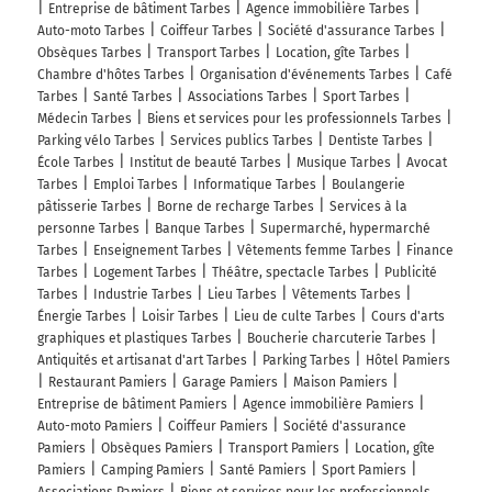
Entreprise de bâtiment Tarbes
Agence immobilière Tarbes
Auto-moto Tarbes
Coiffeur Tarbes
Société d'assurance Tarbes
Obsèques Tarbes
Transport Tarbes
Location, gîte Tarbes
Chambre d'hôtes Tarbes
Organisation d'événements Tarbes
Café
Tarbes
Santé Tarbes
Associations Tarbes
Sport Tarbes
Médecin Tarbes
Biens et services pour les professionnels Tarbes
Parking vélo Tarbes
Services publics Tarbes
Dentiste Tarbes
École Tarbes
Institut de beauté Tarbes
Musique Tarbes
Avocat
Tarbes
Emploi Tarbes
Informatique Tarbes
Boulangerie
pâtisserie Tarbes
Borne de recharge Tarbes
Services à la
personne Tarbes
Banque Tarbes
Supermarché, hypermarché
Tarbes
Enseignement Tarbes
Vêtements femme Tarbes
Finance
Tarbes
Logement Tarbes
Théâtre, spectacle Tarbes
Publicité
Tarbes
Industrie Tarbes
Lieu Tarbes
Vêtements Tarbes
Énergie Tarbes
Loisir Tarbes
Lieu de culte Tarbes
Cours d'arts
graphiques et plastiques Tarbes
Boucherie charcuterie Tarbes
Antiquités et artisanat d'art Tarbes
Parking Tarbes
Hôtel Pamiers
Restaurant Pamiers
Garage Pamiers
Maison Pamiers
Entreprise de bâtiment Pamiers
Agence immobilière Pamiers
Auto-moto Pamiers
Coiffeur Pamiers
Société d'assurance
Pamiers
Obsèques Pamiers
Transport Pamiers
Location, gîte
Pamiers
Camping Pamiers
Santé Pamiers
Sport Pamiers