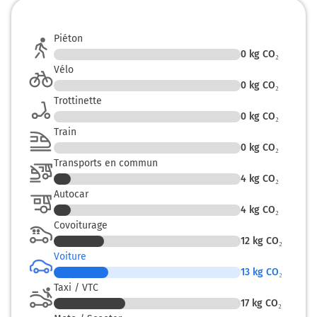
Continuer D25 (Marens) sur 40 mètres
Piéton
143 km
0
kg CO₂
Vélo
Tourner légèrement à gauche sur D25 (Route de Gaillac-
0
kg CO₂
Toulza) et continuer sur 2 kilomètre
Trottinette
145 km
0
kg CO₂
Train
Tourner légèrement à droite sur D25 (Route de Gaillac-
0
kg CO₂
Toulza) et continuer sur 270 mètres
Transports en commun
145 km
4
kg CO₂
Autocar
Tourner à gauche sur D25 (Route Nationale 20) et
4
kg CO₂
continuer sur 35 mètres
Covoiturage
12
kg CO₂
D25
Voiture
Gaillac-Toulza
13
kg CO₂
Gare S.N.C.F
Taxi / VTC
17
kg CO₂
145 km