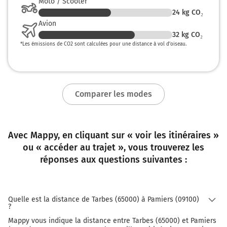
Moto / Scooter
24
kg CO₂
Au rond-point, prendre la 1ère sortie sur D820 (Route
de Foix) et continuer sur 6,9 kilomètres
Avion
32
kg CO₂
152 km
*
Les émissions de CO2 sont calculées pour une distance à vol d’oiseau.
Au rond-point, prendre la 1ère sortie sur D820 et
continuer sur 4,5 kilomètres
D820
Comparer les modes
156 km
Au rond-point, prendre la 3ème sortie sur la voie et
continuer sur 70 mètres
Avec Mappy, en cliquant sur « voir les itinéraires »
ou « accéder au trajet », vous trouverez les
D14
réponses aux questions suivantes :
A66
Mazères
157 km
Quelle est la distance de Tarbes (65000) à Pamiers (09100)
?
Prendre à droite et rejoindre D14. Continuer sur 2,4
Mappy vous indique la distance entre Tarbes (65000) et Pamiers
kilomètres