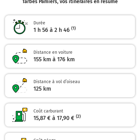
Tarbes Pamiers
, vos itinéraires en résumé
Foix
Toulouse
Tournay
Durée
Lannemezan
(1)
1 h 56 à 2 h 46
La Pyrénéenne
Payer 8,10 € (Péage Lestelle)
Distance en voiture
118 km
155 km à 176 km
Sortir et rejoindre D617. Continuer sur 210 mètres
28
Distance à vol d’oiseau
CAPENS
125
km
NOÉ
LONGAGES
ST SULPICE
Coût carburant
(2)
15,87 € à 17,90 €
118 km
Au rond-point, faire demi-tour et continuer sur D617
sur 350 mètres