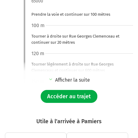
65000
Prendre la voie et continuer sur 100 mètres
100 m
Tourner à droite sur Rue Georges Clemenceau et
continuer sur 20 mètres
120 m
Tourner légèrement à droite sur Rue Georges
Clemenceau et continuer sur 600 mètres
Afficher la suite
750 m
Continuer Rue Michelet sur 280 mètres
Accéder au trajet
1,0 km
Continuer Rue du Docteur Jean Lansac sur 110 mètres
Utile à l'arrivée à Pamiers
1,1 km
Tourner à gauche sur Avenue de la Marne et continuer