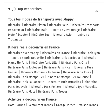
Top Recherches
Tous les modes de transports avec Mappy
Itinéraire
Itinéraire Piéton
Itinéraire Vélo
Itinéraire Transports
en Commun
Itinéraire Train
Itinéraire Covoiturage
Itinéraire
Moto / Scooter
Itinéraire Bus
Itinéraire Avion
Itinéraire
Trottinette
Itinéraires à découvrir en France
Itinéraires avec Mappy
Itinéraires en France
Itinéraire Paris Lyon
Itinéraire Paris Deauville
Itinéraire Paris Bordeaux
Itinéraire
Marseille Paris
Itinéraire Paris Lille
Itinéraire Paris Orly
Itinéraire Paris Toulouse
Itinéraire Paris Nice
Itinéraire Paris
Nantes
Itinéraire Bordeaux Toulouse
Itinéraire Paris Tours
Itinéraire Paris Montpellier
Itinéraire Montpellier Toulouse
Itinéraire Paris La Rochelle
Itinéraire Paris Bruxelles
Itinéraire
Paris Beauvais
Itinéraire Paris Poitiers
Itinéraire Lyon Marseille
Itinéraire Paris Metz
Itinéraire Paris Troyes
Activités à découvrir en France
Hôtel Tarbes
Restaurant Tarbes
Garage Tarbes
Maison Tarbes