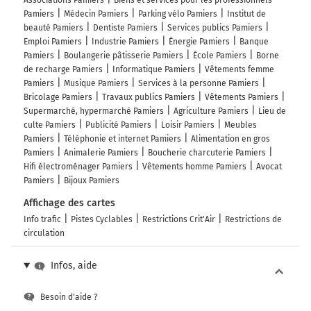
Associations Pamiers
Biens et services pour les professionnels
Pamiers
Médecin Pamiers
Parking vélo Pamiers
Institut de
beauté Pamiers
Dentiste Pamiers
Services publics Pamiers
Emploi Pamiers
Industrie Pamiers
Énergie Pamiers
Banque
Pamiers
Boulangerie pâtisserie Pamiers
École Pamiers
Borne
de recharge Pamiers
Informatique Pamiers
Vêtements femme
Pamiers
Musique Pamiers
Services à la personne Pamiers
Bricolage Pamiers
Travaux publics Pamiers
Vêtements Pamiers
Supermarché, hypermarché Pamiers
Agriculture Pamiers
Lieu de
culte Pamiers
Publicité Pamiers
Loisir Pamiers
Meubles
Pamiers
Téléphonie et internet Pamiers
Alimentation en gros
Pamiers
Animalerie Pamiers
Boucherie charcuterie Pamiers
Hifi électroménager Pamiers
Vêtements homme Pamiers
Avocat
Pamiers
Bijoux Pamiers
Affichage des cartes
Info trafic
Pistes Cyclables
Restrictions Crit'Air
Restrictions de
circulation
Infos, aide
Besoin d'aide ?