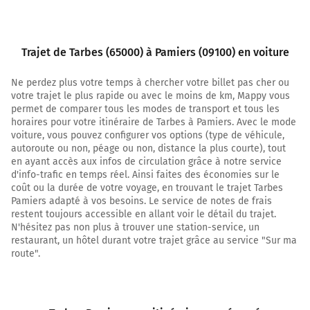
Au rond-point, prendre la 2ème sortie sur D817 (Avenue
François Mitterrand) et continuer sur 1 kilomètre
Trajet de Tarbes (65000) à Pamiers (09100) en voiture
Avenue François Mitterrand
Ne perdez plus votre temps à chercher votre billet pas cher ou
4,6 km
votre trajet le plus rapide ou avec le moins de km, Mappy vous
permet de comparer tous les modes de transport et tous les
Au rond-point, prendre la 1ère sortie sur D92e (Avenue
horaires pour votre itinéraire de Tarbes à Pamiers. Avec le mode
des Pyrénées) et continuer sur 400 mètres
voiture, vous pouvez configurer vos options (type de véhicule,
5,0 km
autoroute ou non, péage ou non, distance la plus courte), tout
en ayant accès aux infos de circulation grâce à notre service
Au rond-point, prendre la 1ère sortie sur A64 et
d'info-trafic en temps réel. Ainsi faites des économies sur le
continuer sur 240 mètres
coût ou la durée de votre voyage, en trouvant le trajet Tarbes
Pamiers adapté à vos besoins. Le service de notes de frais
Prendre un ticket (Péage Tarbes Est)
restent toujours accessible en allant voir le détail du trajet.
N'hésitez pas non plus à trouver une station-service, un
5,2 km
restaurant, un hôtel durant votre trajet grâce au service "Sur ma
route".
Prendre à droite et rejoindre A64. Continuer sur 112
kilomètres
A64
E80