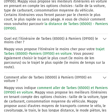
(09100). Mappy vous propose les meilleurs itinéraires en voiture
en prenant en compte les options choisies : taille de la voiture,
159 km
type de carburant, consommation moyenne du véhicule.
Certains itinéraires vous feront passer par le chemin le plus
Au rond-point, prendre la 3ème sortie sur la voie et
court, le plus rapide ou sans péage. A vous de choisir comment
continuer sur 500 mètres
vous souhaitez parcourir
la distance de Tarbes (65000) - Pamiers
(09100)
.
Prendre un ticket (Péage Mazeres Saverdun)
Quel est l'itinéraire de Tarbes (65000) à Pamiers (09100) le
159 km
moins cher ?
Continuer et rejoindre A66 E9. Continuer sur 14
Mappy vous propose l'itinéraire le moins cher pour votre
trajet
kilomètres
Tarbes (65000)-Pamiers (09100) en voiture
. Vous pouvez
également choisir le trajet le plus court (le moins de km
parcourus) ou le trajet le plus rapide (le moins de temps sur la
A66
E9
route).
Foix
Andorre-la-Vieille
Comment aller de Tarbes (65000) à Pamiers (09100) en
Pamiers
voiture ?
Mappy vous indique
comment aller de Tarbes (65000) et Pamiers
Payer 1,10 € (Péage Pamiers)
(09100) en voiture
. Mappy vous propose les meilleurs itinéraires
en tenant compte des options choisies : taille de la voiture, type
173 km
de carburant, consommation moyenne du véhicule. Mappy
propose aussi d'autres moyens de transports comme le vélo, le
Sortir et rejoindre D11 (Avenue du 9ème Régiment de
covoiturage, le train, le bus longue distance, le mode piéton, les