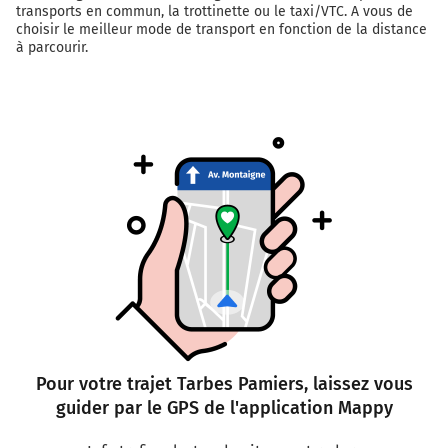
Chasseurs Parachutistes). Continuer sur 300 mètres
transports en commun, la trottinette ou le taxi/VTC. A vous de
choisir le meilleur mode de transport en fonction de la distance
à parcourir.
5
PAMIERS-CENTRE
BELPECH
174 km
Au rond-point, prendre la 1ère sortie sur D11 (Avenue
du 9ème Régiment de Chasseurs Parachutistes) et
continuer sur 1,1 kilomètre
175 km
Continuer Pont de Sainte-Hélène sur 220 mètres
Pamiers
1h57
09100
Pour votre trajet Tarbes Pamiers, laissez vous
guider par le GPS de l'application Mappy