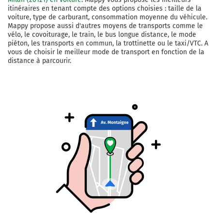
Zürich
itinéraires en tenant compte des options choisies : taille de la
St.Jakob
voiture, type de carburant, consommation moyenne du véhicule.
Mappy propose aussi d'autres moyens de transports comme le
A2
vélo, le covoiturage, le train, le bus longue distance, le mode
piéton, les transports en commun, la trottinette ou le taxi/VTC. A
140 km
vous de choisir le meilleur mode de transport en fonction de la
distance à parcourir.
Continuer E25 (A2) sur 9,5 kilomètres
E25
E35
E60
A2
A3
Luzern
Bern
Zürich
Delémont
Basel-Süd/St.Jakob
Birsfelden
Muttenz
Dreispitz/Freilager
A2
A2