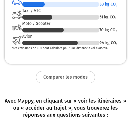
38
kg CO₂
A35
Taxi / VTC
51
kg CO₂
108 km
Moto / Scooter
70
kg CO₂
Continuer et rejoindre A35 E25. Continuer sur 26
Avion
kilomètres
94
kg CO₂
*
Les émissions de CO2 sont calculées pour une distance à vol d’oiseau.
E25
A35
BASEL
EUROAIRPORT
A35
Comparer les modes
134 km
Continuer A3 E60 E25 sur 3,3 kilomètres
Avec Mappy, en cliquant sur « voir les itinéraires »
A3
ou « accéder au trajet », vous trouverez les
A3
réponses aux questions suivantes :
137 km