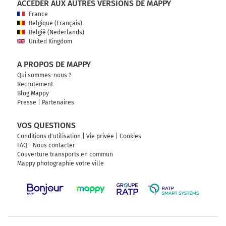
ACCÉDER AUX AUTRES VERSIONS DE MAPPY
E62
A8
E35
France
Belgique (Français)
MILANO
België (Nederlands)
Linate
United Kingdom
Autostrada dei Laghi
A PROPOS DE MAPPY
Qui sommes-nous ?
465 km
Recrutement
Blog Mappy
Continuer Autostrada dei Laghi sur 2,1 kilomètres
Presse
|
Partenaires
MILANO
VOS QUESTIONS
viale Certosa
Conditions d'utilisation
|
Vie privée
|
Cookies
fieramilanocity
FAQ - Nous contacter
Couverture transports en commun
Autostrada dei Laghi
Mappy photographie votre ville
467 km
Continuer Cavalcavia del Ghisallo sur 600 mètres
Centro