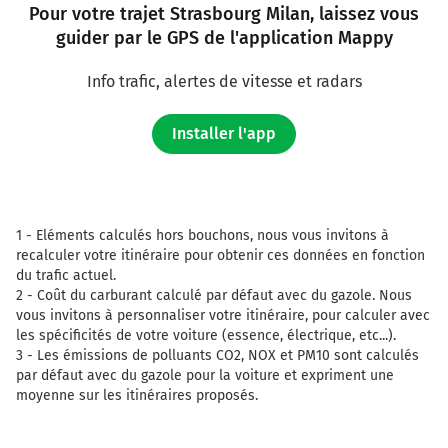
150 km
Pour votre trajet Strasbourg Milan, laissez vous
guider par le GPS de l'application Mappy
Prendre à droite et rejoindre A2 E35 E25. Continuer sur
28 kilomètres
Info trafic, alertes de vitesse et radars
E25
E35
A2
Installer l'app
9
Gotthard
I
Chiasso
Luzern
Bern
1 -
Eléments calculés hors bouchons, nous vous invitons à
Arisdorf
recalculer votre itinéraire pour obtenir ces données en fonction
du trafic actuel.
A2
2 -
Coût du carburant calculé par défaut avec du gazole. Nous
vous invitons à personnaliser votre itinéraire, pour calculer avec
A2
les spécificités de votre voiture (essence, électrique, etc...).
3 -
Les émissions de polluants CO2, NOX et PM10 sont calculés
178 km
par défaut avec du gazole pour la voiture et expriment une
Prendre à gauche et rejoindre A2. Continuer sur 8,8
moyenne sur les itinéraires proposés.
kilomètres