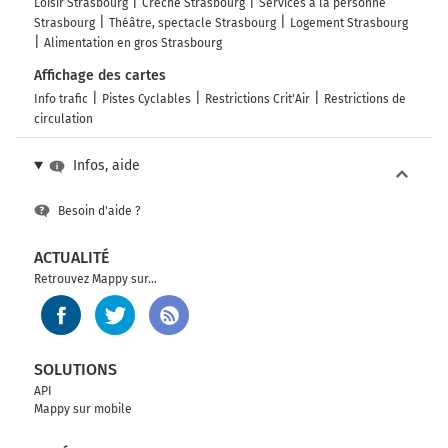
Loisir Strasbourg
Crèche Strasbourg
Services à la personne
Continuer E35 (A2) sur 49 kilomètres
Strasbourg
Théâtre, spectacle Strasbourg
Logement Strasbourg
Alimentation en gros Strasbourg
E35
A2
Affichage des cartes
Milano
Info trafic
Pistes Cyclables
Restrictions Crit'Air
Restrictions de
I
circulation
Lugano
Rivera
Infos, aide
A2
A2
Besoin d'aide ?
423 km
ACTUALITÉ
Retrouvez Mappy sur...
Continuer A9 E35 sur 31 kilomètres
Autostrada dei Laghi
Autostrada dei Laghi
SOLUTIONS
454 km
API
Mappy sur mobile
Prendre à droite et rejoindre A8 E35 E62. Continuer sur
11 kilomètres