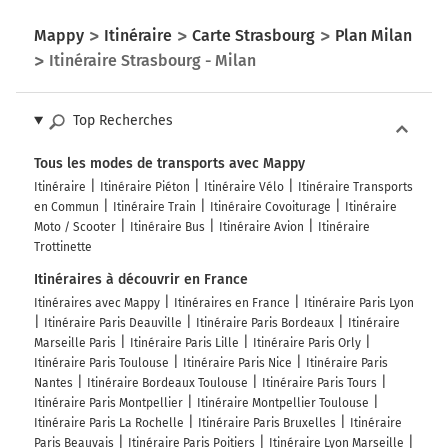
A2
A1
E35
Mappy
Itinéraire
Carte Strasbourg
Plan Milan
45
Gotthard
Itinéraire Strasbourg - Milan
Chiasso
Luzern
Zürich
Top Recherches
Rothrist
Härkingen
Tous les modes de transports avec Mappy
Itinéraire
Itinéraire Piéton
Itinéraire Vélo
Itinéraire Transports
A2
en Commun
Itinéraire Train
Itinéraire Covoiturage
Itinéraire
A1
Moto / Scooter
Itinéraire Bus
Itinéraire Avion
Itinéraire
Trottinette
187 km
Itinéraires à découvrir en France
Prendre à droite et rejoindre A2 E35. Continuer sur 45
Itinéraires avec Mappy
Itinéraires en France
Itinéraire Paris Lyon
kilomètres
Itinéraire Paris Deauville
Itinéraire Paris Bordeaux
Itinéraire
Marseille Paris
Itinéraire Paris Lille
Itinéraire Paris Orly
E35
A2
Itinéraire Paris Toulouse
Itinéraire Paris Nice
Itinéraire Paris
Nantes
Itinéraire Bordeaux Toulouse
Itinéraire Paris Tours
47
Itinéraire Paris Montpellier
Itinéraire Montpellier Toulouse
I
Itinéraire Paris La Rochelle
Itinéraire Paris Bruxelles
Itinéraire
Chiasso
Paris Beauvais
Itinéraire Paris Poitiers
Itinéraire Lyon Marseille
Gotthard