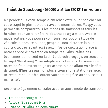
700 m
Trajet de Strasbourg (67000) à Milan (20121) en voiture
Tourner à gauche sur Quai Charles Altorffer et
Ne perdez plus votre temps à chercher votre billet pas cher ou
continuer sur 130 mètres
votre trajet le plus rapide ou avec le moins de km, Mappy vous
permet de comparer tous les modes de transport et tous les
800 m
horaires pour votre itinéraire de Strasbourg à Milan. Avec le
Tourner à droite sur Rue Sainte-Marguerite et
mode voiture, vous pouvez configurer vos options (type de
véhicule, autoroute ou non, péage ou non, distance la plus
continuer sur 140 mètres
courte), tout en ayant accès aux infos de circulation grâce à
1,0 km
notre service d'info-trafic en temps réel. Ainsi faites des
économies sur le coût ou la durée de votre voyage, en trouvant
Tourner à gauche sur Rue de Molsheim et continuer sur
le trajet Strasbourg Milan adapté à vos besoins. Le service de
1 kilomètre
notes de frais restent toujours accessible en allant voir le détail
du trajet. N'hésitez pas non plus à trouver une station-service,
2,0 km
un restaurant, un hôtel durant votre trajet grâce au service "Sur
ma route".
Prendre à droite et rejoindre la voie. Continuer sur 500
mètres
Découvrez également ce trajet avec un autre mode de transport
:
Train Strasbourg Milan
2,5 km
Autocar Strasbourg Milan
Strasbourg Milan en covoiturage