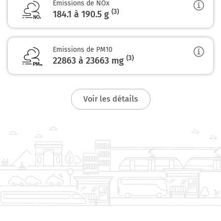
Emissions de NOx
(3)
184.1 à 190.5
g
A35
MULHOUSE
SAINT-DIÉ
COLMAR
Emissions de PM10
ENTZHEIM
(3)
22863 à 23663
mg
M35
16,7 km
Voir les détails
Sortir et rejoindre A35 E25. Continuer sur 300 mètres
E25
A35
ST DIÉ DES VOSGES
Par Tunnel
MULHOUSE
COLMAR
OBERNAI
17,0 km