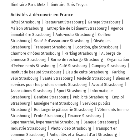
Itinéraire Paris Metz
Itinéraire Paris Troyes
Luzern
Reiden
Activités à découvrir en France
Hôtel Strasbourg
Restaurant Strasbourg
Garage Strasbourg
A2
Maison Strasbourg
Entreprise de bâtiment Strasbourg
Agence
A2
immobilière Strasbourg
Auto-moto Strasbourg
Coiffeur
Strasbourg
Société d'assurance Strasbourg
Obsèques
232 km
Strasbourg
Transport Strasbourg
Location, gîte Strasbourg
Chambre d'hôtes Strasbourg
Parking Strasbourg
Auberge de
Continuer A2 E35 sur 142 kilomètres
jeunesse Strasbourg
Borne de recharge Strasbourg
Organisation
d'événements Strasbourg
Café Strasbourg
Camping Strasbourg
Gotthard
Institut de beauté Strasbourg
Lieu de culte Strasbourg
Parking
Interlaken
vélo Strasbourg
Santé Strasbourg
Médecin Strasbourg
Biens et
Luzern-Kriens
services pour les professionnels Strasbourg
Avocat Strasbourg
Associations Strasbourg
Sport Strasbourg
Informatique
A2
Strasbourg
Dentiste Strasbourg
Publicité Strasbourg
Emploi
A2
Strasbourg
Enseignement Strasbourg
Services publics
Strasbourg
Boulangerie pâtisserie Strasbourg
Vêtements femme
Biel
Strasbourg
École Strasbourg
Finance Strasbourg
Galleria del San Gottardo
Supermarché, hypermarché Strasbourg
Banque Strasbourg
Industrie Strasbourg
Photo video Strasbourg
Transport en
374 km
commun Strasbourg
Antiquités et artisanat d'art Strasbourg