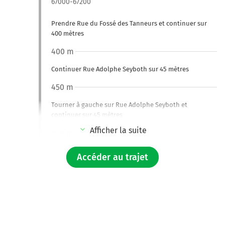
67000-67200
Prendre Rue du Fossé des Tanneurs et continuer sur
400 mètres
400 m
Continuer Rue Adolphe Seyboth sur 45 mètres
450 m
Tourner à gauche sur Rue Adolphe Seyboth et
continuer sur 45 mètres
Afficher la suite
500 m
Tourner légèrement à droite sur Quai de Turckheim et
Accéder au trajet
continuer sur 150 mètres
650 m
Tourner à gauche sur Pont National et continuer sur 50
mètres
Pont National