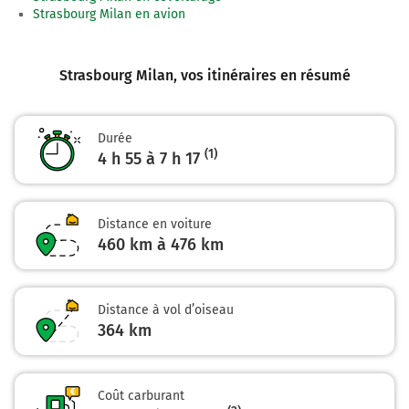
Prendre à droite et rejoindre A35. Continuer sur 140
Strasbourg Milan en avion
mètres
A35
E25
Strasbourg Milan
, vos itinéraires en résumé
ENTZHEIM
ST DIÉ-COLMAR
MULHOUSE
Durée
MEINAU
(1)
4 h 55 à 7 h 17
MONTAGNE VERTE
LINGOLSHEIM
Distance en voiture
460 km à 476 km
2,6 km
Prendre à gauche et rejoindre A35. Continuer sur 400
mètres
Distance à vol d’oiseau
364
km
A35
E25
Illkirch-Graffenstaden
Coût carburant
Entzheim