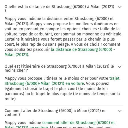
Tourner légèrement à droite sur A3 A2 E35 E60 E25 et
Quelle est la distance de Strasbourg (67000) à Milan (20121)
?
continuer sur 1,8 kilomètre
Mappy vous indique la distance entre Strasbourg (67000) et
A3
E60
E25
Milan (20121). Mappy vous propose les meilleurs itinéraires en
voiture en prenant en compte les options choisies : taille de la
Bern
voiture, type de carburant, consommation moyenne du véhicule.
Zürich
Certains itinéraires vous feront passer par le chemin le plus
Luzern
court, le plus rapide ou sans péage. A vous de choisir comment
D
vous souhaitez parcourir
la distance de Strasbourg (67000) -
Karlsruhe
Milan (20121)
.
A2
Quel est l'itinéraire de Strasbourg (67000) à Milan (20121) le
moins cher ?
A2
Mappy vous propose l'itinéraire le moins cher pour votre
trajet
139 km
Strasbourg (67000)-Milan (20121) en voiture
. Vous pouvez
également choisir le trajet le plus court (le moins de km
Continuer A2 sur 1,3 kilomètre
parcourus) ou le trajet le plus rapide (le moins de temps sur la
route).
A2
E25
E35
A3
E60
Comment aller de Strasbourg (67000) à Milan (20121) en
Luzern
voiture ?
Bern
Mappy vous indique
comment aller de Strasbourg (67000) et
Delémont
Milan (20121) en voiture
. Mappy vous propose les meilleurs