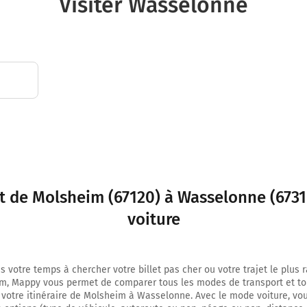
Visiter Wasselonne
Au rond-point, prendre la 1ère sortie sur D1004 (Route de Strasbourg) et co
mètres
12,8 km
Tourner à gauche sur D260 (Rue du Général de Gaulle) et continuer sur 600 
Wasselonne
67310
et de Molsheim (67120) à Wasselonne (6731
voiture
s votre temps à chercher votre billet pas cher ou votre trajet le plus 
m, Mappy vous permet de comparer tous les modes de transport et to
 votre itinéraire de Molsheim à Wasselonne. Avec le mode voiture, vo