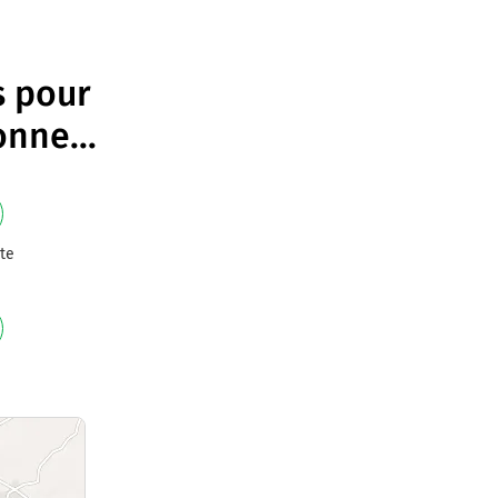
s pour
onne
...
te
e