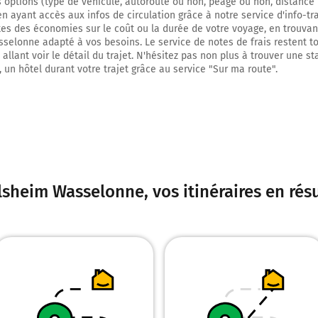
s options (type de véhicule, autoroute ou non, péage ou non, distance 
 en ayant accès aux infos de circulation grâce à notre service d'info-tr
ites des économies sur le coût ou la durée de votre voyage, en trouvant
elonne adapté à vos besoins. Le service de notes de frais restent t
allant voir le détail du trajet. N'hésitez pas non plus à trouver une st
, un hôtel durant votre trajet grâce au service "Sur ma route".
lsheim Wasselonne
, vos itinéraires en ré