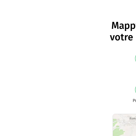
Mappy
votre 
P