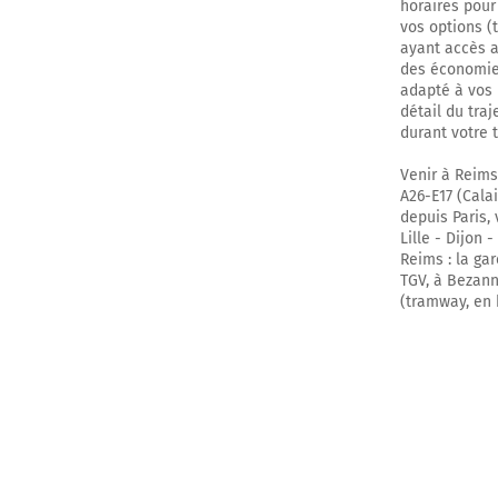
horaires pour
vos options (
ayant accès au
des économies
adapté à vos 
détail du traj
durant votre 
Venir à Reims
A26-E17 (Calai
depuis Paris,
Lille - Dijon 
Reims : la ga
TGV, à Bezann
(tramway, en 