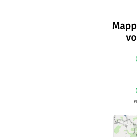
Mappy
vo
P