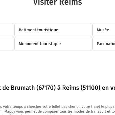
Visiter Reims
Prendre un ticket (Péage Schwindratzheim)
Autoroute de l'Est
Payer 10,40 € (Péage Loupershouse)
Payer 4,80 € (Péage Saint-Avold)
Batiment touristique
Musée
140 km
Monument touristique
Parc natu
Prendre à droite et rejoindre A4. Continuer sur 183 kilomètres
A4
E50
E25
PARIS
LUXEMBOURG
THIONVILLE
t de Brumath (67170) à Reims (51100) en v
Autoroute de l'Est
Prendre un ticket (Péage Beaumont)
323 km
s votre temps à chercher votre billet pas cher ou votre trajet le plus 
m, Mappy vous permet de comparer tous les modes de transport et to
Prendre à droite et rejoindre A34. Continuer sur 2,1 kilomètres