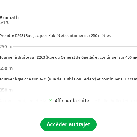
Brumath
67170
Prendre D263 (Rue Jacques Kablé) et continuer sur 250 mètres
250 m
Tourner à droite sur D263 (Rue du Général de Gaulle) et continuer sur 400 m
650 m
Tourner à gauche sur D421 (Rue de la Division Leclerc) et continuer sur 220 
850 m
Afficher la suite
Au rond-point, prendre la 1ère sortie sur D419 (Rue de Pfaffenhoffen) et con
mètres
1,3 km
Accéder au trajet
Au rond-point, prendre la 2ème sortie sur D419 et continuer sur 2,3 kilomètr