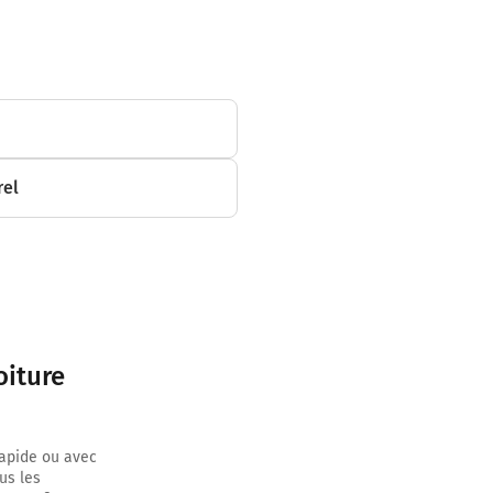
rel
oiture
rapide ou avec
us les