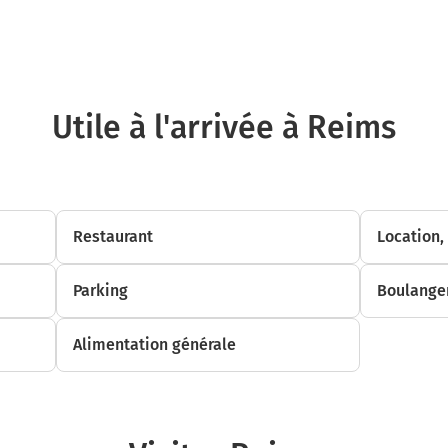
3,6 km
Au rond-point, prendre la 2ème sortie sur D419 et continuer sur 210 mètres
D419
3,8 km
Utile à l'arrivée à Reims
Prendre à gauche et rejoindre la voie. Continuer sur 1,6 kilomètre
A340
A4
Strasbourg
Restaurant
Location,
5,4 km
Parking
Boulanger
Prendre à droite et rejoindre A4. Continuer sur 134 kilomètres
Alimentation générale
A4
PARIS
NANCY-METZ
SAVERNE
HOCHFELDEN