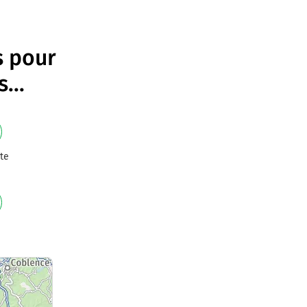
s pour
s
...
te
e