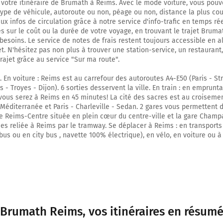
 votre itinéraire de Brumath à Reims. Avec le mode voiture, vous pouv
type de véhicule, autoroute ou non, péage ou non, distance la plus cou
A34
E46
x infos de circulation grâce à notre service d'info-trafic en temps réel
 sur le coût ou la durée de votre voyage, en trouvant le trajet Brum
CHARLEROI
besoins. Le service de notes de frais restent toujours accessible en al
CHARLEVILLE-M.
et. N'hésitez pas non plus à trouver une station-service, un restaurant
REIMS-CENTRE
trajet grâce au service "Sur ma route".
CORMONTREUIL
. En voiture : Reims est au carrefour des autoroutes A4-E50 (Paris - St
Payer 17,00 € (Péage Reims (Taissy))
s - Troyes - Dijon). 6 sorties desservent la ville. En train : en emprunt
 vous serez à Reims en 45 minutes! La cité des sacres est au croiseme
325 km
- Méditerranée et Paris - Charleville - Sedan. 2 gares vous permettent d
re Reims-Centre située en plein cœur du centre-ville et la gare Cha
Continuer A344 sur 4 kilomètres
es reliée à Reims par le tramway. Se déplacer à Reims : en transpor
bus ou en city bus , navette 100% électrique), en vélo, en voiture ou à
A344
REIMS-CENTRE
CHAMPAGNE-ARDENNE
CORMONTREUIL
A344
Voie Jean Taittinger
Brumath Reims
, vos itinéraires en résum