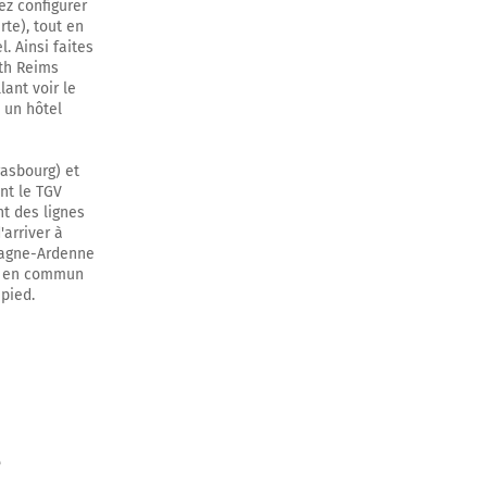
ez configurer
rte), tout en
. Ainsi faites
ath Reims
lant voir le
, un hôtel
rasbourg) et
ant le TGV
nt des lignes
'arriver à
mpagne-Ardenne
ts en commun
 pied.
é