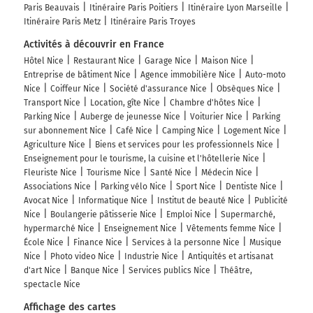
Tangenziale Ovest
Paris Beauvais
Itinéraire Paris Poitiers
Itinéraire Lyon Marseille
Itinéraire Paris Metz
Itinéraire Paris Troyes
519 km
Activités à découvrir en France
Sortir et rejoindre E62. Continuer sur 350 mètres
Hôtel Nice
Restaurant Nice
Garage Nice
Maison Nice
Entreprise de bâtiment Nice
Agence immobilière Nice
Auto-moto
E62
Nice
Coiffeur Nice
Société d'assurance Nice
Obsèques Nice
Transport Nice
Location, gîte Nice
Chambre d'hôtes Nice
GENOVA
Parking Nice
Auberge de jeunesse Nice
Voiturier Nice
Parking
A7
sur abonnement Nice
Café Nice
Camping Nice
Logement Nice
Famagosta
Agriculture Nice
Biens et services pour les professionnels Nice
MILANO
Enseignement pour le tourisme, la cuisine et l'hôtellerie Nice
Milanofiori
Fleuriste Nice
Tourisme Nice
Santé Nice
Médecin Nice
ASSAGO
Associations Nice
Parking vélo Nice
Sport Nice
Dentiste Nice
Avocat Nice
Informatique Nice
Institut de beauté Nice
Publicité
519 km
Nice
Boulangerie pâtisserie Nice
Emploi Nice
Supermarché,
hypermarché Nice
Enseignement Nice
Vêtements femme Nice
Continuer et rejoindre A7 E62. Continuer sur 67
École Nice
Finance Nice
Services à la personne Nice
Musique
kilomètres
Nice
Photo video Nice
Industrie Nice
Antiquités et artisanat
d'art Nice
Banque Nice
Services publics Nice
Théâtre,
A7
E62
spectacle Nice
Genova
Affichage des cartes
Ventimiglia