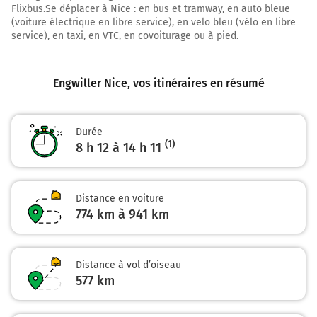
Flixbus.Se déplacer à Nice : en bus et tramway, en auto bleue
A355
(voiture électrique en libre service), en velo bleu (vélo en libre
Payer 5,40 € (Péage Ittenheim)
service), en taxi, en VTC, en covoiturage ou à pied.
A35
D83
Engwiller Nice
, vos itinéraires en résumé
108 km
Continuer A35 E25 sur 38 kilomètres
Durée
A35
(1)
8 h 12 à 14 h 11
146 km
Sortir et rejoindre A35 E25. Continuer sur 1,2 kilomètre
Distance en voiture
774 km à 941 km
E25
A35
AÉROPORT
BASEL
Distance à vol d’oiseau
BÂLE
577
km
A36
LÖRRACH
ALLEMAGNE