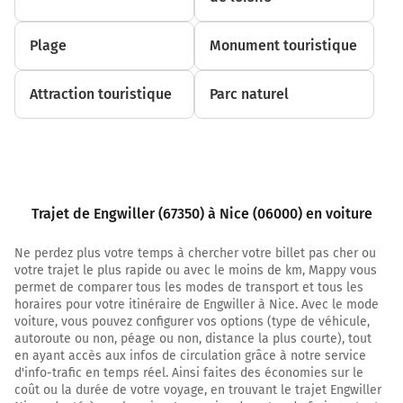
kilomètres
Plage
Monument touristique
D1063
A4
Strasbourg
Attraction touristique
Parc naturel
D1063
18,1 km
Prendre à droite et rejoindre D1340. Continuer sur 7,1
kilomètres
Trajet de Engwiller (67350) à Nice (06000) en voiture
D1340
Ne perdez plus votre temps à chercher votre billet pas cher ou
votre trajet le plus rapide ou avec le moins de km, Mappy vous
A4
permet de comparer tous les modes de transport et tous les
PARIS
horaires pour votre itinéraire de Engwiller à Nice. Avec le mode
STRASBOURG
voiture, vous pouvez configurer vos options (type de véhicule,
BRUMATH
autoroute ou non, péage ou non, distance la plus courte), tout
en ayant accès aux infos de circulation grâce à notre service
d'info-trafic en temps réel. Ainsi faites des économies sur le
coût ou la durée de votre voyage, en trouvant le trajet Engwiller
25,2 km