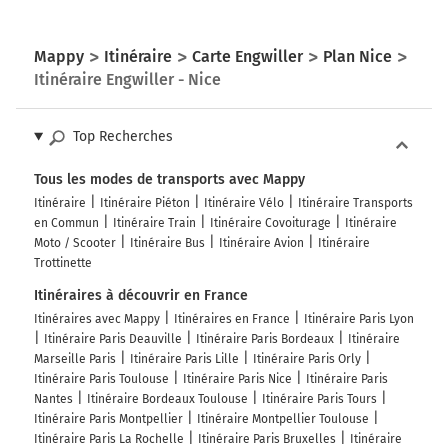
4,9 kilomètres
E62
A8
E35
Mappy
Itinéraire
Carte Engwiller
Plan Nice
MILANO
Itinéraire Engwiller - Nice
Linate
Autostrada dei Laghi
Top Recherches
498 km
Tous les modes de transports avec Mappy
Itinéraire
Itinéraire Piéton
Itinéraire Vélo
Itinéraire Transports
Prendre à droite et rejoindre A50. Continuer sur 21
en Commun
Itinéraire Train
Itinéraire Covoiturage
Itinéraire
kilomètres
Moto / Scooter
Itinéraire Bus
Itinéraire Avion
Itinéraire
Trottinette
A50
E62
E35
Itinéraires à découvrir en France
A4
E64
Itinéraires avec Mappy
Itinéraires en France
Itinéraire Paris Lyon
TORINO
Itinéraire Paris Deauville
Itinéraire Paris Bordeaux
Itinéraire
GENOVA
Marseille Paris
Itinéraire Paris Lille
Itinéraire Paris Orly
A7
Itinéraire Paris Toulouse
Itinéraire Paris Nice
Itinéraire Paris
A1
Nantes
Itinéraire Bordeaux Toulouse
Itinéraire Paris Tours
BOLOGNA
Itinéraire Paris Montpellier
Itinéraire Montpellier Toulouse
Itinéraire Paris La Rochelle
Itinéraire Paris Bruxelles
Itinéraire