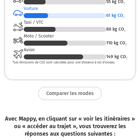
55
kg CO₂
189 km
Voiture
61
kg CO₂
Prendre à droite et rejoindre A2 E35 E25. Continuer sur
Taxi / VTC
28 kilomètres
80
kg CO₂
Moto / Scooter
E25
E35
A2
110
kg CO₂
9
Avion
Gotthard
149
kg CO₂
I
*
Les émissions de CO2 sont calculées pour une distance à vol d’oiseau.
Chiasso
Luzern
Bern
Arisdorf
Comparer les modes
A2
A2
218 km
Avec Mappy, en cliquant sur « voir les itinéraires »
ou « accéder au trajet », vous trouverez les
Prendre à gauche et rejoindre A2. Continuer sur 8,8
réponses aux questions suivantes :
kilomètres