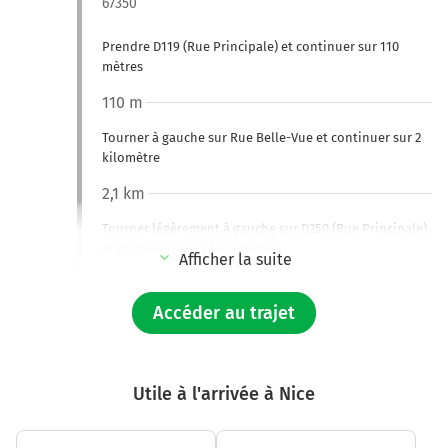
67350
Prendre D119 (Rue Principale) et continuer sur 110
mètres
110 m
Tourner à gauche sur Rue Belle-Vue et continuer sur 2
kilomètre
2,1 km
Tourner légèrement à gauche sur D250 (Rue Principale)
et continuer sur 2,1 kilomètres
Afficher la suite
4,1 km
Accéder au trajet
Tourner légèrement à droite sur D250 (Rue de la Gare)
et continuer sur 190 mètres
4,3 km
Utile à l'arrivée à Nice
Tourner à gauche sur D250 (Rue de la Gare) et continuer
sur 450 mètres