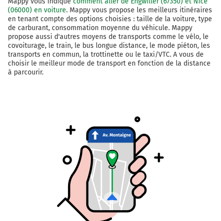
Mappy vous indique
comment aller de Engwiller (67350) et Nice
Gotthard
(06000) en voiture
. Mappy vous propose les meilleurs itinéraires
Luzern
en tenant compte des options choisies : taille de la voiture, type
de carburant, consommation moyenne du véhicule. Mappy
Reiden
propose aussi d'autres moyens de transports comme le vélo, le
covoiturage, le train, le bus longue distance, le mode piéton, les
A2
transports en commun, la trottinette ou le taxi/VTC. A vous de
A2
choisir le meilleur mode de transport en fonction de la distance
à parcourir.
271 km
Continuer A2 E35 sur 142 kilomètres
Gotthard
Interlaken
Luzern-Kriens
A2
A2
Biel
Galleria del San Gottardo
414 km