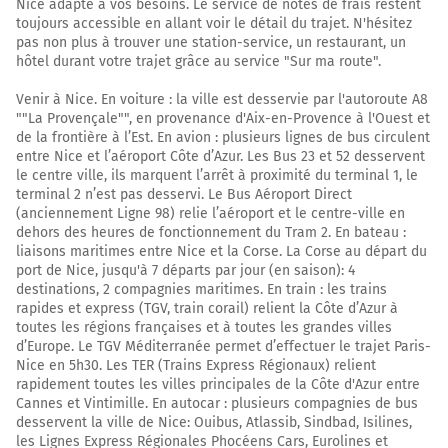
Nice adapté à vos besoins. Le service de notes de frais restent
toujours accessible en allant voir le détail du trajet. N'hésitez
Prendre à gauche et rejoindre A4. Continuer sur 7,8
pas non plus à trouver une station-service, un restaurant, un
kilomètres
hôtel durant votre trajet grâce au service "Sur ma route".
A4
Venir à Nice. En voiture : la ville est desservie par l'autoroute A8
STRASBOURG
""La Provençale"", en provenance d'Aix-en-Provence à l'Ouest et
de la frontière à l’Est. En avion : plusieurs lignes de bus circulent
Autoroute de l'Est
entre Nice et l’aéroport Côte d’Azur. Les Bus 23 et 52 desservent
le centre ville, ils marquent l’arrêt à proximité du terminal 1, le
33,0 km
terminal 2 n’est pas desservi. Le Bus Aéroport Direct
(anciennement Ligne 98) relie l’aéroport et le centre-ville en
Continuer A355 sur 74 kilomètres
dehors des heures de fonctionnement du Tram 2. En bateau :
liaisons maritimes entre Nice et la Corse. La Corse au départ du
A355
port de Nice, jusqu'à 7 départs par jour (en saison): 4
destinations, 2 compagnies maritimes. En train : les trains
E25
rapides et express (TGV, train corail) relient la Côte d’Azur à
A35
toutes les régions françaises et à toutes les grandes villes
MULHOUSE
d’Europe. Le TGV Méditerranée permet d’effectuer le trajet Paris-
STRASBOURG
Nice en 5h30. Les TER (Trains Express Régionaux) relient
PORT DE STRASBOURG
rapidement toutes les villes principales de la Côte d'Azur entre
ENTZHEIM
Cannes et Vintimille. En autocar : plusieurs compagnies de bus
desservent la ville de Nice: Ouibus, Atlassib, Sindbad, Isilines,
A355
les Lignes Express Régionales Phocéens Cars, Eurolines et