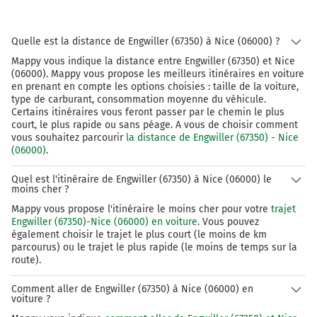
A2
A1
E35
45
Quelle est la distance de Engwiller (67350) à Nice (06000) ?
Gotthard
Mappy vous indique la distance entre Engwiller (67350) et Nice
Chiasso
(06000). Mappy vous propose les meilleurs itinéraires en voiture
Luzern
en prenant en compte les options choisies : taille de la voiture,
Zürich
type de carburant, consommation moyenne du véhicule.
Rothrist
Certains itinéraires vous feront passer par le chemin le plus
Härkingen
court, le plus rapide ou sans péage. A vous de choisir comment
vous souhaitez parcourir
la distance de Engwiller (67350) - Nice
A2
(06000)
.
A1
Quel est l'itinéraire de Engwiller (67350) à Nice (06000) le
moins cher ?
226 km
Mappy vous propose l'itinéraire le moins cher pour votre
trajet
Engwiller (67350)-Nice (06000) en voiture
. Vous pouvez
Prendre à droite et rejoindre A2 E35. Continuer sur 45
également choisir le trajet le plus court (le moins de km
kilomètres
parcourus) ou le trajet le plus rapide (le moins de temps sur la
route).
E35
A2
47
Comment aller de Engwiller (67350) à Nice (06000) en
voiture ?
I
Chiasso