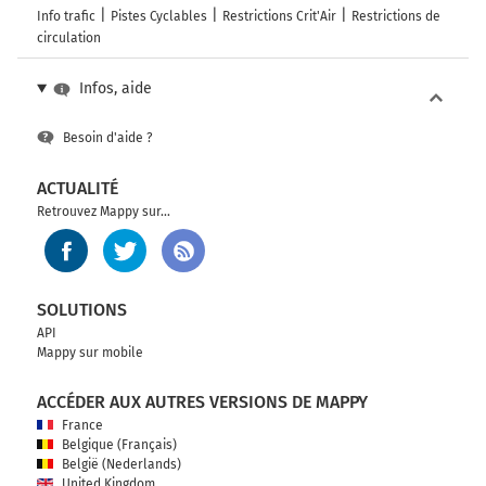
A10
Info trafic
Pistes Cyclables
Restrictions Crit'Air
Restrictions de
E80
circulation
A12
Livorno
Infos, aide
E80
A53
Besoin d'aide ?
Pavia
Autostrada Milano-Genova
ACTUALITÉ
Retrouvez Mappy sur...
Autostrada dei Giovi
587 km
Prendre à droite et rejoindre A26. Continuer sur 17
SOLUTIONS
kilomètres
API
Mappy sur mobile
A26
E25
ACCÉDER AUX AUTRES VERSIONS DE MAPPY
GRAVELLONA T.
France
GENOVA-PRA'
Belgique (Français)
SAVONA
België (Nederlands)
VENTIMIGLIA
United Kingdom