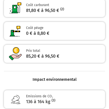
USINE PEUGEOT
Coût carburant
(2)
81,80 € à 96,50 €
A35
147 km
Coût péage
Continuer et rejoindre A35 E25. Continuer sur 26
0 € à 8,80 €
kilomètres
E25
A35
Prix total
BASEL
85,20 € à 96,50 €
EUROAIRPORT
A35
174 km
Impact environnemental
Continuer A3 E60 E25 sur 3,3 kilomètres
A3
Emissions de CO₂
A3
(3)
136 à 164 kg