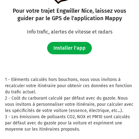
Continuer E35 (A2) sur 49 kilomètres
Pour votre trajet Engwiller Nice, laissez vous
guider par le GPS de l'application Mappy
E35
A2
Milano
Info trafic, alertes de vitesse et radars
I
Lugano
Installer l'app
Rivera
A2
A2
1 -
Eléments calculés hors bouchons, nous vous invitons à
463 km
recalculer votre itinéraire pour obtenir ces données en fonction
du trafic actuel.
Continuer A9 E35 sur 31 kilomètres
2 -
Coût du carburant calculé par défaut avec du gazole. Nous
Autostrada dei Laghi
vous invitons à personnaliser votre itinéraire, pour calculer avec
les spécificités de votre voiture (essence, électrique, etc...).
Autostrada dei Laghi
3 -
Les émissions de polluants CO2, NOX et PM10 sont calculés
par défaut avec du gazole pour la voiture et expriment une
493 km
moyenne sur les itinéraires proposés.
Prendre à droite et rejoindre A8 E35 E62. Continuer sur