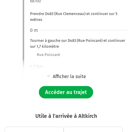
68700
Prendre D483 (Rue Clemenceau) et continuer sur 5
mètres
0 m
Tourner à gauche sur D483 (Rue Poincaré) et continuer
sur 1,7 kilomètre
Rue Poincaré
1,7 km
Afficher la suite
Au rond-point, prendre la 2ème sortie sur D483 et
continuer sur 190 mètres
Accéder au trajet
1,9 km
Au rond-point, prendre la 4ème sortie sur D483 et
continuer sur 1,3 kilomètre
Utile à l'arrivée à Altkirch
3,2 km
Prendre à droite et rejoindre D83. Continuer sur 6,4