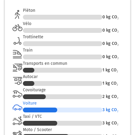
Piéton
0
kg CO₂
Vélo
0
kg CO₂
Trottinette
0
kg CO₂
Train
0
kg CO₂
Transports en commun
1
kg CO₂
Autocar
1
kg CO₂
Covoiturage
2
kg CO₂
Voiture
3
kg CO₂
Taxi / VTC
3
kg CO₂
Moto / Scooter