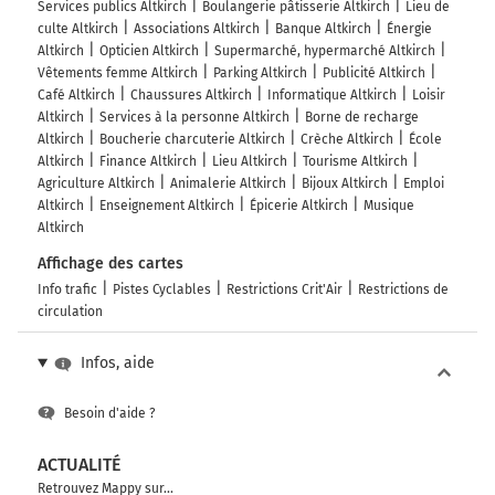
Services publics Altkirch
Boulangerie pâtisserie Altkirch
Lieu de
culte Altkirch
Associations Altkirch
Banque Altkirch
Énergie
Altkirch
Opticien Altkirch
Supermarché, hypermarché Altkirch
Vêtements femme Altkirch
Parking Altkirch
Publicité Altkirch
Café Altkirch
Chaussures Altkirch
Informatique Altkirch
Loisir
Altkirch
Services à la personne Altkirch
Borne de recharge
Altkirch
Boucherie charcuterie Altkirch
Crèche Altkirch
École
Altkirch
Finance Altkirch
Lieu Altkirch
Tourisme Altkirch
Agriculture Altkirch
Animalerie Altkirch
Bijoux Altkirch
Emploi
Altkirch
Enseignement Altkirch
Épicerie Altkirch
Musique
Altkirch
Affichage des cartes
Info trafic
Pistes Cyclables
Restrictions Crit'Air
Restrictions de
circulation
Infos, aide
Besoin d'aide ?
ACTUALITÉ
Retrouvez Mappy sur...