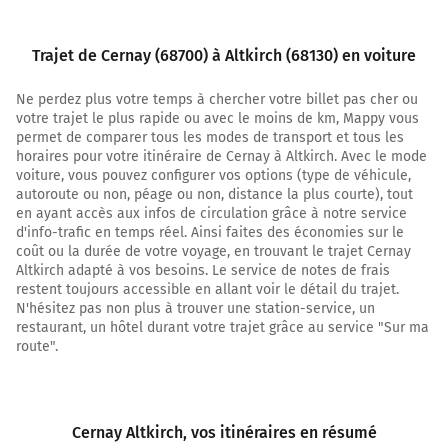
Mulhouse
Trajet de Cernay (68700) à Altkirch (68130) en voiture
11,8 km
Ne perdez plus votre temps à chercher votre billet pas cher ou
Au rond-point, prendre la 3ème sortie sur D466 et
votre trajet le plus rapide ou avec le moins de km, Mappy vous
continuer sur 8,8 kilomètres
permet de comparer tous les modes de transport et tous les
20,6 km
horaires pour votre itinéraire de Cernay à Altkirch. Avec le mode
voiture, vous pouvez configurer vos options (type de véhicule,
Au rond-point, prendre la 3ème sortie sur D466 et
autoroute ou non, péage ou non, distance la plus courte), tout
continuer sur 4,1 kilomètres
en ayant accès aux infos de circulation grâce à notre service
d'info-trafic en temps réel. Ainsi faites des économies sur le
24,7 km
coût ou la durée de votre voyage, en trouvant le trajet Cernay
Altkirch adapté à vos besoins. Le service de notes de frais
Au rond-point, prendre la 1ère sortie sur D432 (Rue de
restent toujours accessible en allant voir le détail du trajet.
l'Ill) et continuer sur 160 mètres
N'hésitez pas non plus à trouver une station-service, un
restaurant, un hôtel durant votre trajet grâce au service "Sur ma
24,9 km
route".
Au rond-point, prendre la 3ème sortie sur Rue des
Alliés et continuer sur 200 mètres
Rue des Alliés
Cernay Altkirch
, vos itinéraires en résumé