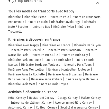
Top Recherches
Tous les modes de transports avec Mappy
Itinéraire
Itinéraire Piéton
Itinéraire Vélo
Itinéraire Transports
en Commun
Itinéraire Train
Itinéraire Covoiturage
Itinéraire
Moto / Scooter
Itinéraire Bus
Itinéraire Avion
Itinéraire
Trottinette
Itinéraires à découvrir en France
Itinéraires avec Mappy
Itinéraires en France
Itinéraire Paris Lyon
Itinéraire Paris Deauville
Itinéraire Paris Bordeaux
Itinéraire
Marseille Paris
Itinéraire Paris Lille
Itinéraire Paris Orly
Itinéraire Paris Toulouse
Itinéraire Paris Nice
Itinéraire Paris
Nantes
Itinéraire Bordeaux Toulouse
Itinéraire Paris Tours
Itinéraire Paris Montpellier
Itinéraire Montpellier Toulouse
Itinéraire Paris La Rochelle
Itinéraire Paris Bruxelles
Itinéraire
Paris Beauvais
Itinéraire Paris Poitiers
Itinéraire Lyon Marseille
Itinéraire Paris Metz
Itinéraire Paris Troyes
Activités à découvrir en France
Hôtel Cernay
Restaurant Cernay
Garage Cernay
Maison Cernay
Entreprise de bâtiment Cernay
Agence immobilière Cernay
Auto-moto Cernay
Coiffeur Cernay
Société d'assurance Cernay