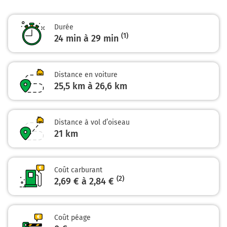
25,1 km
Continuer Rue Gilardoni sur 200 mètres
Durée
(1)
24 min à 29 min
25,2 km
Tourner légèrement à gauche sur D16 (Place de la
Réunion) et continuer sur 10 mètres
Distance en voiture
25,5 km à 26,6 km
Altkirch
0h24
68130
Distance à vol d’oiseau
21
km
Coût carburant
(2)
2,69 € à 2,84 €
Coût péage