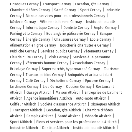
Obsèques Cernay
Transport Cernay
Location, gîte Cernay
Chambre d'hôtes Cernay
Santé Cernay
Sport Cernay
Industrie
Cernay
Biens et services pour les professionnels Cernay
Médecin Cernay
Vêtements femme Cernay
Institut de beauté
Cernay
Informatique Cernay
Dentiste Cernay
Emploi Cernay
Parking vélo Cernay
Boulangerie pâtisserie Cernay
Banque
Cernay
Énergie Cernay
Chaussures Cernay
École Cernay
Alimentation en gros Cernay
Boucherie charcuterie Cernay
Publicité Cernay
Services publics Cernay
Vêtements Cernay
Lieu de culte Cernay
Loisir Cernay
Services à la personne
Cernay
Vêtements homme Cernay
Associations Cernay
Bricolage Cernay
Supermarché, hypermarché Cernay
Tourisme
Cernay
Travaux publics Cernay
Antiquités et artisanat d'art
Cernay
Café Cernay
Déchetterie Cernay
Épicerie Cernay
Jardinerie Cernay
Lieu Cernay
Opticien Cernay
Restaurant
Altkirch
Garage Altkirch
Maison Altkirch
Entreprise de bâtiment
Altkirch
Agence immobilière Altkirch
Auto-moto Altkirch
Coiffeur Altkirch
Société d'assurance Altkirch
Obsèques Altkirch
Transport Altkirch
Location, gîte Altkirch
Chambre d'hôtes
Altkirch
Camping Altkirch
Santé Altkirch
Médecin Altkirch
Sport Altkirch
Biens et services pour les professionnels Altkirch
Industrie Altkirch
Dentiste Altkirch
Institut de beauté Altkirch