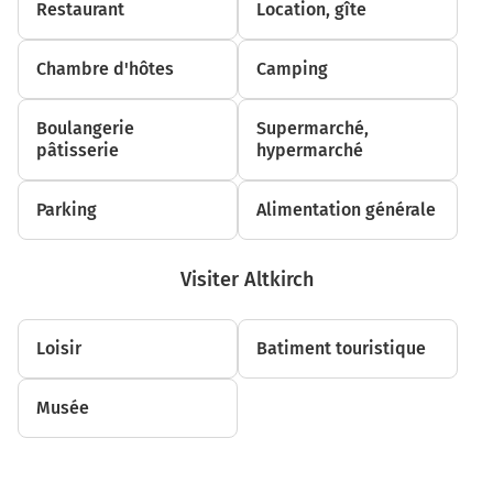
Restaurant
Location, gîte
kilomètres
D83
Chambre d'hôtes
Camping
9,6 km
Boulangerie
Supermarché,
Continuer D83 sur 650 mètres
pâtisserie
hypermarché
D83
Parking
BASEL
Alimentation générale
MULHOUSE
ALTKIRCH
HEIMSBRUNN
Visiter Altkirch
BURNHAUPT LE BAS
D83
Loisir
Batiment touristique
10,2 km
Musée
Au rond-point, prendre la 1ère sortie sur D466 et
continuer sur 1,6 kilomètre
Bâle