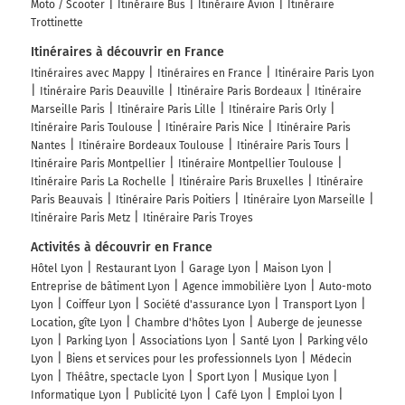
Moto / Scooter
Itinéraire Bus
Itinéraire Avion
Itinéraire
Trottinette
Itinéraires à découvrir en France
Itinéraires avec Mappy
Itinéraires en France
Itinéraire Paris Lyon
Itinéraire Paris Deauville
Itinéraire Paris Bordeaux
Itinéraire
Marseille Paris
Itinéraire Paris Lille
Itinéraire Paris Orly
Itinéraire Paris Toulouse
Itinéraire Paris Nice
Itinéraire Paris
Nantes
Itinéraire Bordeaux Toulouse
Itinéraire Paris Tours
Itinéraire Paris Montpellier
Itinéraire Montpellier Toulouse
Itinéraire Paris La Rochelle
Itinéraire Paris Bruxelles
Itinéraire
Paris Beauvais
Itinéraire Paris Poitiers
Itinéraire Lyon Marseille
Itinéraire Paris Metz
Itinéraire Paris Troyes
Activités à découvrir en France
Hôtel Lyon
Restaurant Lyon
Garage Lyon
Maison Lyon
Entreprise de bâtiment Lyon
Agence immobilière Lyon
Auto-moto
Lyon
Coiffeur Lyon
Société d'assurance Lyon
Transport Lyon
Location, gîte Lyon
Chambre d'hôtes Lyon
Auberge de jeunesse
Lyon
Parking Lyon
Associations Lyon
Santé Lyon
Parking vélo
Lyon
Biens et services pour les professionnels Lyon
Médecin
Lyon
Théâtre, spectacle Lyon
Sport Lyon
Musique Lyon
Informatique Lyon
Publicité Lyon
Café Lyon
Emploi Lyon