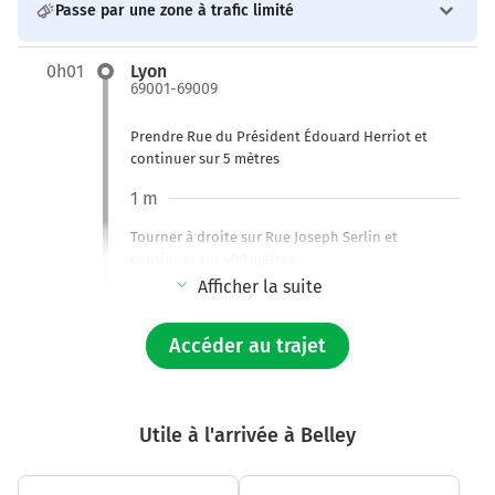
Passe par une zone à trafic limité
0h01
Lyon
69001-69009
Prendre Rue du Président Édouard Herriot et
continuer sur 5 mètres
1 m
Tourner à droite sur Rue Joseph Serlin et
continuer sur 400 mètres
Afficher la suite
400 m
Continuer Quai André Lassagne sur 170 mètres
Accéder au trajet
600 m
Tourner légèrement à droite sur N6 (Quai André
Utile à l'arrivée à Belley
Lassagne) et continuer sur 4,2 kilomètres
Quai de Bellevue