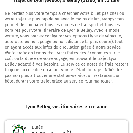
Trajet de Lyon (69000) à Belley (01300) en voiture
13,0 km
Ne perdez plus votre temps à chercher votre billet pas cher ou
votre trajet le plus rapide ou avec le moins de km, Mappy vous
Prendre à droite et rejoindre A43. Continuer sur
permet de comparer tous les modes de transport et tous les
90 mètres
horaires pour votre itinéraire de Lyon à Belley. Avec le mode
voiture, vous pouvez configurer vos options (type de véhicule,
A43
autoroute ou non, péage ou non, distance la plus courte), tout
en ayant accès aux infos de circulation grâce à notre service
GRENOBLE
d'info-trafic en temps réel. Ainsi faites des économies sur le
CHAMBÉRY
coût ou la durée de votre voyage, en trouvant le trajet Lyon
SAINT-EXUPÉRY
Belley adapté à vos besoins. Le service de notes de frais restent
toujours accessible en allant voir le détail du trajet. N'hésitez
13,1 km
pas non plus à trouver une station-service, un restaurant, un
hôtel durant votre trajet grâce au service "Sur ma route".
Continuer et rejoindre A43 E711. Continuer sur 40
kilomètres
A43
Lyon Belley
, vos itinéraires en résumé
GRENOBLE
CHAMBÉRY
SAINT-EXUPÉRY
Durée
Boulevard Laurent Bonnevay
(1)