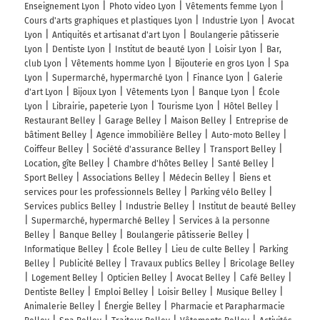
Enseignement Lyon
Photo video Lyon
Vêtements femme Lyon
Cours d'arts graphiques et plastiques Lyon
Industrie Lyon
Avocat
Lyon
Antiquités et artisanat d'art Lyon
Boulangerie pâtisserie
Lyon
Dentiste Lyon
Institut de beauté Lyon
Loisir Lyon
Bar,
club Lyon
Vêtements homme Lyon
Bijouterie en gros Lyon
Spa
Lyon
Supermarché, hypermarché Lyon
Finance Lyon
Galerie
d'art Lyon
Bijoux Lyon
Vêtements Lyon
Banque Lyon
École
Lyon
Librairie, papeterie Lyon
Tourisme Lyon
Hôtel Belley
Restaurant Belley
Garage Belley
Maison Belley
Entreprise de
bâtiment Belley
Agence immobilière Belley
Auto-moto Belley
Coiffeur Belley
Société d'assurance Belley
Transport Belley
Location, gîte Belley
Chambre d'hôtes Belley
Santé Belley
Sport Belley
Associations Belley
Médecin Belley
Biens et
services pour les professionnels Belley
Parking vélo Belley
Services publics Belley
Industrie Belley
Institut de beauté Belley
Supermarché, hypermarché Belley
Services à la personne
Belley
Banque Belley
Boulangerie pâtisserie Belley
Informatique Belley
École Belley
Lieu de culte Belley
Parking
Belley
Publicité Belley
Travaux publics Belley
Bricolage Belley
Logement Belley
Opticien Belley
Avocat Belley
Café Belley
Dentiste Belley
Emploi Belley
Loisir Belley
Musique Belley
Animalerie Belley
Énergie Belley
Pharmacie et Parapharmacie