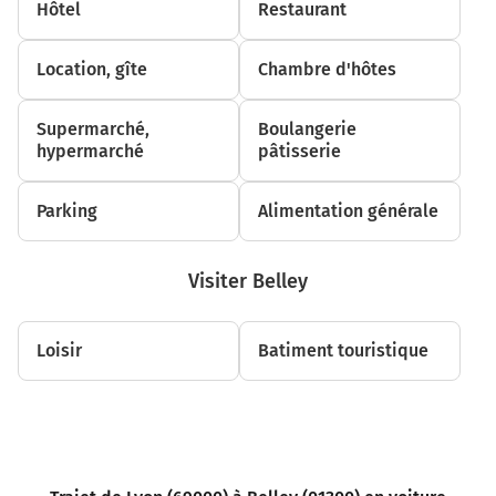
Hôtel
Restaurant
4,8 km
Continuer Boulevard Périphérique sur 7,7
Location, gîte
Chambre d'hôtes
kilomètres
Boulevard Périphérique
Supermarché,
Boulangerie
Boulevard Laurent Bonnevay
hypermarché
pâtisserie
Boulevard Laurent Bonnevay
Parking
Alimentation générale
12,5 km
Sortir et rejoindre A43. Continuer sur 550 mètres
Visiter Belley
12
A43
Loisir
Batiment touristique
GRENOBLE
CHAMBÉRY
SAINT-EXUPÉRY
LYON-MERMOZ
Mermoz-Pinel
P+R
porte des Essarts