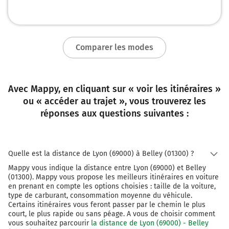
Au rond-point, prendre la 2ème sortie sur D992 et
continuer sur 120 mètres
106 km
Comparer les modes
Tourner à gauche sur D992 (Route de Lyon) et
continuer sur 280 mètres
106 km
Avec Mappy, en cliquant sur « voir les itinéraires »
Au rond-point, prendre la 1ère sortie sur Avenue
ou « accéder au trajet », vous trouverez les
Hoff et continuer sur 650 mètres
réponses aux questions suivantes :
107 km
Continuer D31a (Rue de la République) sur 750
mètres
Quelle est la distance de Lyon (69000) à Belley (01300) ?
Mappy vous indique la distance entre Lyon (69000) et Belley
108 km
(01300). Mappy vous propose les meilleurs itinéraires en voiture
en prenant en compte les options choisies : taille de la voiture,
Au rond-point, prendre la 1ère sortie sur D992
type de carburant, consommation moyenne du véhicule.
(Boulevard de Verdun) et continuer sur 40 mètres
Certains itinéraires vous feront passer par le chemin le plus
court, le plus rapide ou sans péage. A vous de choisir comment
Belley
1h19
vous souhaitez parcourir
la distance de Lyon (69000) - Belley
01300