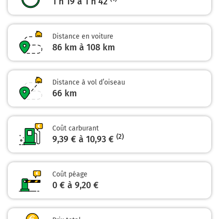
1 h 19 à 1 h 42
A43
Prendre un ticket (Péage Saint Quentin Fal.
Barrière)
Distance en voiture
86 km à 108 km
53 km
Continuer E70 (A43) sur 25 kilomètres
Distance à vol d’oiseau
66
km
E70
A43
TURIN-MILAN
GENÈVE
ANNECY
Coût carburant
CHAMBÉRY
(2)
9,39 € à 10,93 €
A43
79 km
Coût péage
0 € à 9,20 €
Sortir et rejoindre la voie. Continuer sur 260
mètres