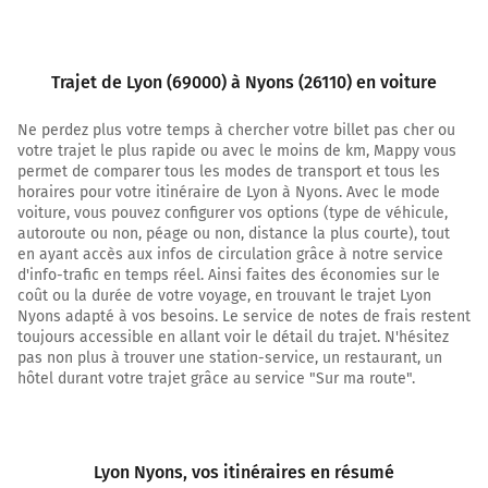
Prendre à droite et rejoindre la voie. Continuer
sur 700 mètres
Trajet de Lyon (69000) à Nyons (26110) en voiture
18
NYONS
Ne perdez plus votre temps à chercher votre billet pas cher ou
VALRÉAS
votre trajet le plus rapide ou avec le moins de km, Mappy vous
PIERRELATTE
permet de comparer tous les modes de transport et tous les
VIVIERS
horaires pour votre itinéraire de Lyon à Nyons. Avec le mode
voiture, vous pouvez configurer vos options (type de véhicule,
Payer 16,70 € (Péage Montelimar S)
autoroute ou non, péage ou non, distance la plus courte), tout
en ayant accès aux infos de circulation grâce à notre service
157 km
d'info-trafic en temps réel. Ainsi faites des économies sur le
coût ou la durée de votre voyage, en trouvant le trajet Lyon
Au rond-point, prendre la 3ème sortie sur N7 et
Nyons adapté à vos besoins. Le service de notes de frais restent
continuer sur 2,3 kilomètres
toujours accessible en allant voir le détail du trajet. N'hésitez
pas non plus à trouver une station-service, un restaurant, un
Malataverne-Centre
hôtel durant votre trajet grâce au service "Sur ma route".
Viviers
Dieulefit
Golf de la Valdaine
Allan
Lyon Nyons
, vos itinéraires en résumé