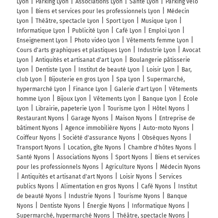
Lyon
Parking Lyon
Associations Lyon
Santé Lyon
Parking vélo
Lyon
Biens et services pour les professionnels Lyon
Médecin
Lyon
Théâtre, spectacle Lyon
Sport Lyon
Musique Lyon
Informatique Lyon
Publicité Lyon
Café Lyon
Emploi Lyon
Enseignement Lyon
Photo video Lyon
Vêtements femme Lyon
Cours d'arts graphiques et plastiques Lyon
Industrie Lyon
Avocat
Lyon
Antiquités et artisanat d'art Lyon
Boulangerie pâtisserie
Lyon
Dentiste Lyon
Institut de beauté Lyon
Loisir Lyon
Bar,
club Lyon
Bijouterie en gros Lyon
Spa Lyon
Supermarché,
hypermarché Lyon
Finance Lyon
Galerie d'art Lyon
Vêtements
homme Lyon
Bijoux Lyon
Vêtements Lyon
Banque Lyon
École
Lyon
Librairie, papeterie Lyon
Tourisme Lyon
Hôtel Nyons
Restaurant Nyons
Garage Nyons
Maison Nyons
Entreprise de
bâtiment Nyons
Agence immobilière Nyons
Auto-moto Nyons
Coiffeur Nyons
Société d'assurance Nyons
Obsèques Nyons
Transport Nyons
Location, gîte Nyons
Chambre d'hôtes Nyons
Santé Nyons
Associations Nyons
Sport Nyons
Biens et services
pour les professionnels Nyons
Agriculture Nyons
Médecin Nyons
Antiquités et artisanat d'art Nyons
Loisir Nyons
Services
publics Nyons
Alimentation en gros Nyons
Café Nyons
Institut
de beauté Nyons
Industrie Nyons
Tourisme Nyons
Banque
Nyons
Dentiste Nyons
Énergie Nyons
Informatique Nyons
Supermarché, hypermarché Nyons
Théâtre, spectacle Nyons