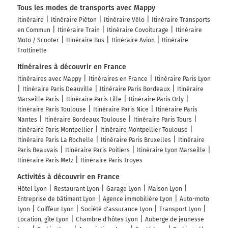
Tous les modes de transports avec Mappy
Itinéraire
Itinéraire Piéton
Itinéraire Vélo
Itinéraire Transports
en Commun
Itinéraire Train
Itinéraire Covoiturage
Itinéraire
Moto / Scooter
Itinéraire Bus
Itinéraire Avion
Itinéraire
Trottinette
Itinéraires à découvrir en France
Itinéraires avec Mappy
Itinéraires en France
Itinéraire Paris Lyon
Itinéraire Paris Deauville
Itinéraire Paris Bordeaux
Itinéraire
Marseille Paris
Itinéraire Paris Lille
Itinéraire Paris Orly
Itinéraire Paris Toulouse
Itinéraire Paris Nice
Itinéraire Paris
Nantes
Itinéraire Bordeaux Toulouse
Itinéraire Paris Tours
Itinéraire Paris Montpellier
Itinéraire Montpellier Toulouse
Itinéraire Paris La Rochelle
Itinéraire Paris Bruxelles
Itinéraire
Paris Beauvais
Itinéraire Paris Poitiers
Itinéraire Lyon Marseille
Itinéraire Paris Metz
Itinéraire Paris Troyes
Activités à découvrir en France
Hôtel Lyon
Restaurant Lyon
Garage Lyon
Maison Lyon
Entreprise de bâtiment Lyon
Agence immobilière Lyon
Auto-moto
Lyon
Coiffeur Lyon
Société d'assurance Lyon
Transport Lyon
Location, gîte Lyon
Chambre d'hôtes Lyon
Auberge de jeunesse