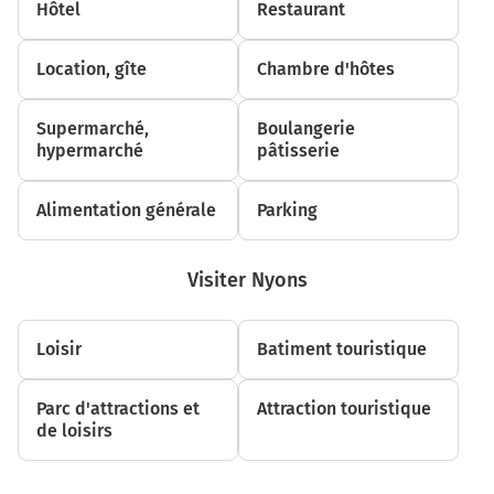
2,4 km
Hôtel
Restaurant
Continuer N6 (Quai Perrache) sur 400 mètres
Location, gîte
Chambre d'hôtes
2,8 km
Prendre à gauche et rejoindre M7 (Autoroute du
Supermarché,
Boulangerie
Soleil). Continuer sur 6,8 kilomètres
hypermarché
pâtisserie
Autoroute du Soleil
Alimentation générale
Parking
9,6 km
Continuer A7 sur 146 kilomètres
Visiter Nyons
A7
MARSEILLE
Loisir
Batiment touristique
ST ÉTIENNE
Autoroute du Soleil
Parc d'attractions et
Attraction touristique
de loisirs
Prendre un ticket (Péage Vienne)
156 km