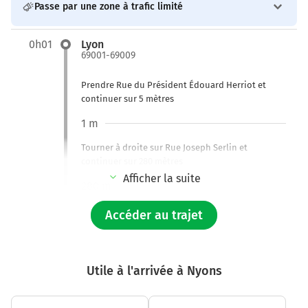
Passe par une zone à trafic limité
0h01
Lyon
69001-69009
Prendre Rue du Président Édouard Herriot et
continuer sur 5 mètres
1 m
Tourner à droite sur Rue Joseph Serlin et
continuer sur 280 mètres
Afficher la suite
280 m
Tourner à droite sur N6 (Quai Jean Moulin) et
Accéder au trajet
continuer sur 2,1 kilomètres
2,4 km
Utile à l'arrivée à Nyons
Continuer N6 (Quai du Docteur Gailleton) sur 70
mètres