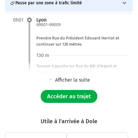
Passe par une zone à trafic limité
0h01
Lyon
69001-69009
Prendre Rue du Président Édouard Herriot et
continuer sur 130 mètres
130 m
Tourner à gauche sur Rue du Bât d'Argent et
continuer sur 4,9 kilomètres
Afficher la suite
Quai Jean Moulin
Quai de Bellevue
Accéder au trajet
5,1 km
Continuer Boulevard Périphérique sur 1,9
kilomètre
Utile à l'arrivée à Dole
Boulevard Périphérique
Boulevard Laurent Bonnevay