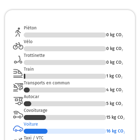
Piéton
0
kg CO₂
Vélo
0
kg CO₂
Trottinette
0
kg CO₂
Train
1
kg CO₂
Transports en commun
4
kg CO₂
Autocar
5
kg CO₂
Covoiturage
15
kg CO₂
Voiture
16
kg CO₂
Taxi / VTC