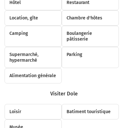
Hôtel
Restaurant
7,0 km
Location, gîte
Chambre d'hôtes
Prendre à droite et rejoindre A42. Continuer sur
4,4 kilomètres
Camping
Boulangerie
A42
pâtisserie
GENÈVE
SAINT-EXUPÉRY
Supermarché,
Parking
N346
hypermarché
Boulevard Laurent Bonnevay
Alimentation générale
Contournement de Lyon
Visiter Dole
11,3 km
Prendre à droite et rejoindre A42 E611. Continuer
sur 71 kilomètres
Loisir
Batiment touristique
E611
A42
Musée