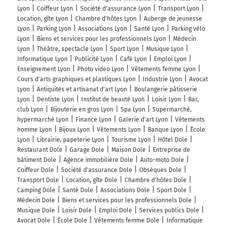
Lyon
Coiffeur Lyon
Société d'assurance Lyon
Transport Lyon
Location, gîte Lyon
Chambre d'hôtes Lyon
Auberge de jeunesse
Lyon
Parking Lyon
Associations Lyon
Santé Lyon
Parking vélo
Lyon
Biens et services pour les professionnels Lyon
Médecin
Lyon
Théâtre, spectacle Lyon
Sport Lyon
Musique Lyon
Informatique Lyon
Publicité Lyon
Café Lyon
Emploi Lyon
Enseignement Lyon
Photo video Lyon
Vêtements femme Lyon
Cours d'arts graphiques et plastiques Lyon
Industrie Lyon
Avocat
Lyon
Antiquités et artisanat d'art Lyon
Boulangerie pâtisserie
Lyon
Dentiste Lyon
Institut de beauté Lyon
Loisir Lyon
Bar,
club Lyon
Bijouterie en gros Lyon
Spa Lyon
Supermarché,
hypermarché Lyon
Finance Lyon
Galerie d'art Lyon
Vêtements
homme Lyon
Bijoux Lyon
Vêtements Lyon
Banque Lyon
École
Lyon
Librairie, papeterie Lyon
Tourisme Lyon
Hôtel Dole
Restaurant Dole
Garage Dole
Maison Dole
Entreprise de
bâtiment Dole
Agence immobilière Dole
Auto-moto Dole
Coiffeur Dole
Société d'assurance Dole
Obsèques Dole
Transport Dole
Location, gîte Dole
Chambre d'hôtes Dole
Camping Dole
Santé Dole
Associations Dole
Sport Dole
Médecin Dole
Biens et services pour les professionnels Dole
Musique Dole
Loisir Dole
Emploi Dole
Services publics Dole
Avocat Dole
École Dole
Vêtements femme Dole
Informatique