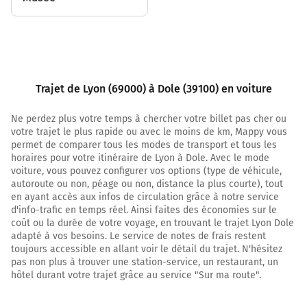
BOURG EN B.
GENÈVE
STRASBOURG
SAINT EXUPÉRY
A42
Trajet de Lyon (69000) à Dole (39100) en voiture
Prendre un ticket (Péage Beynost)
Autoroute Blanche
Ne perdez plus votre temps à chercher votre billet pas cher ou
votre trajet le plus rapide ou avec le moins de km, Mappy vous
83 km
permet de comparer tous les modes de transport et tous les
horaires pour votre itinéraire de Lyon à Dole. Avec le mode
Continuer A39 sur 104 kilomètres
voiture, vous pouvez configurer vos options (type de véhicule,
autoroute ou non, péage ou non, distance la plus courte), tout
A39
A5
en ayant accès aux infos de circulation grâce à notre service
STRASBOURG
d'info-trafic en temps réel. Ainsi faites des économies sur le
coût ou la durée de votre voyage, en trouvant le trajet Lyon Dole
LILLE
adapté à vos besoins. Le service de notes de frais restent
PARIS
toujours accessible en allant voir le détail du trajet. N'hésitez
DIJON
pas non plus à trouver une station-service, un restaurant, un
LONS LE S.
hôtel durant votre trajet grâce au service "Sur ma route".
A39