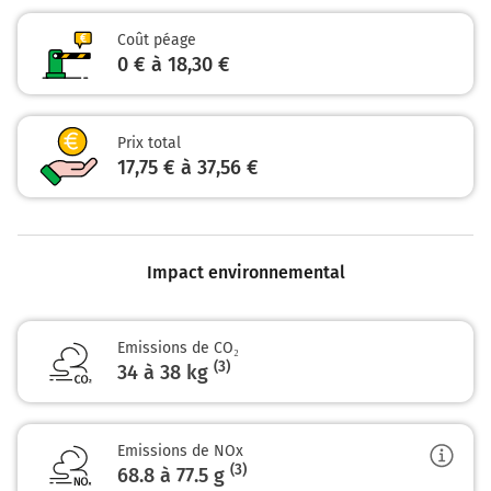
Coût péage
189 km
0 € à 18,30 €
Au rond-point, prendre la 4ème sortie sur la voie
et continuer sur 110 mètres
Prix total
189 km
17,75 € à 37,56 €
Prendre à droite et rejoindre D905. Continuer sur
2,3 kilomètres
D905
Impact environnemental
Dijon
Besançon
Dole-Zone Industrielle
Emissions de CO₂
(3)
34 à 38 kg
191 km
Sortir et rejoindre D220 (Avenue Charles Laurent
Thouverey). Continuer sur 850 mètres
Emissions de NOx
(3)
68.8 à 77.5
g
D220