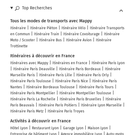
Top Recherches
Tous les modes de transports avec Mappy
Itinéraire
Itinéraire Piéton
Itinéraire Vélo
Itinéraire Transports
en Commun
Itinéraire Train
Itinéraire Covoiturage
Itinéraire
Moto / Scooter
Itinéraire Bus
Itinéraire Avion
Itinéraire
Trottinette
Itinéraires à découvrir en France
Itinéraires avec Mappy
Itinéraires en France
Itinéraire Paris Lyon
Itinéraire Paris Deauville
Itinéraire Paris Bordeaux
Itinéraire
Marseille Paris
Itinéraire Paris Lille
Itinéraire Paris Orly
Itinéraire Paris Toulouse
Itinéraire Paris Nice
Itinéraire Paris
Nantes
Itinéraire Bordeaux Toulouse
Itinéraire Paris Tours
Itinéraire Paris Montpellier
Itinéraire Montpellier Toulouse
Itinéraire Paris La Rochelle
Itinéraire Paris Bruxelles
Itinéraire
Paris Beauvais
Itinéraire Paris Poitiers
Itinéraire Lyon Marseille
Itinéraire Paris Metz
Itinéraire Paris Troyes
Activités à découvrir en France
Hôtel Lyon
Restaurant Lyon
Garage Lyon
Maison Lyon
Entreprise de bâtiment Lyon
Agence immobilière Lyon
Auto-moto