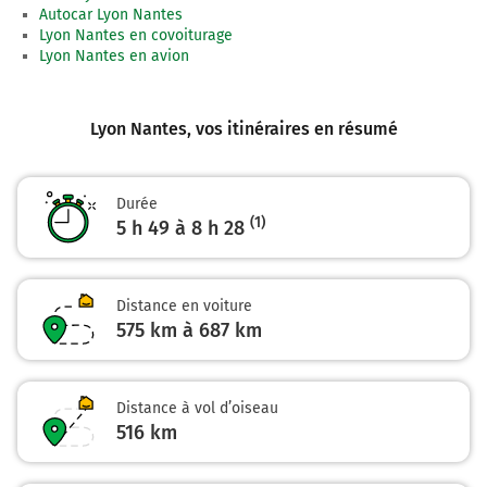
Autocar Lyon Nantes
Continuer et rejoindre A89 E70. Continuer sur 83
Lyon Nantes en covoiturage
kilomètres
Lyon Nantes en avion
La Transeuropéenne
Payer 16,30 € (Péage Les Martres Artiere)
Lyon Nantes
, vos itinéraires en résumé
157 km
Prendre à droite et rejoindre A89 A71 E11 E70.
Continuer sur 212 kilomètres
Durée
(1)
5 h 49 à 8 h 28
E11
A71
E70
PARIS
RIOM
Distance en voiture
BORDEAUX
575 km à 687 km
LIMOGES
Prendre un ticket (Péage Clermont Barriere)
Distance à vol d’oiseau
L'Arverne
516
km
370 km