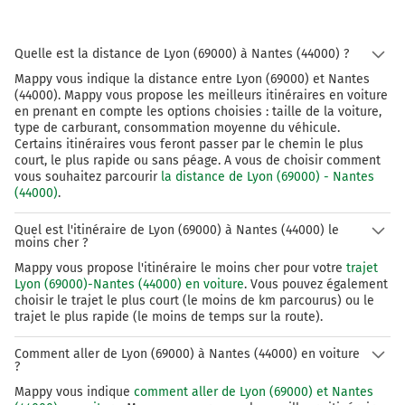
684 km
Au rond-point, prendre la 2ème sortie sur la voie
Quelle est la distance de Lyon (69000) à Nantes (44000) ?
et continuer sur 1,7 kilomètre
Mappy vous indique la distance entre Lyon (69000) et Nantes
(44000). Mappy vous propose les meilleurs itinéraires en voiture
686 km
en prenant en compte les options choisies : taille de la voiture,
type de carburant, consommation moyenne du véhicule.
Au rond-point, prendre la 1ère sortie sur Cours
Certains itinéraires vous feront passer par le chemin le plus
des Cinquante Otages et continuer sur 160 mètres
court, le plus rapide ou sans péage. A vous de choisir comment
vous souhaitez parcourir
la distance de Lyon (69000) - Nantes
686 km
(44000)
.
Au rond-point, prendre la 1ère sortie sur Cours
Quel est l'itinéraire de Lyon (69000) à Nantes (44000) le
des Cinquante Otages et continuer sur 30 mètres
moins cher ?
686 km
Mappy vous propose l'itinéraire le moins cher pour votre
trajet
Lyon (69000)-Nantes (44000) en voiture
. Vous pouvez également
Au rond-point, prendre la 2ème sortie sur Cours
choisir le trajet le plus court (le moins de km parcourus) ou le
des Cinquante Otages et continuer sur 110 mètres
trajet le plus rapide (le moins de temps sur la route).
Nantes
5h49
Comment aller de Lyon (69000) à Nantes (44000) en voiture
44000-44300
?
Mappy vous indique
comment aller de Lyon (69000) et Nantes