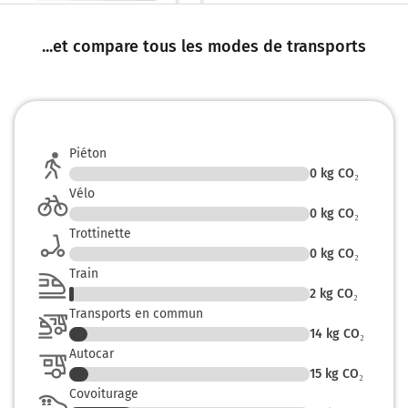
Porte de la Chapelle
NANTES-NORD
NANTES-CENTRE
...et compare tous les modes de transports
Tramway
680 km
Au rond-point, prendre la 2ème sortie sur
Boulevard Martin Luther King et continuer sur 1
Piéton
kilomètre
0
kg CO₂
Vélo
La Chapelle
0
kg CO₂
Trans-sur-Erdre
Trottinette
La Jausinière
0
kg CO₂
Train
681 km
2
kg CO₂
Transports en commun
Au rond-point, prendre la 2ème sortie sur
14
kg CO₂
Boulevard Guy Mollet et continuer sur 350 mètres
Autocar
682 km
15
kg CO₂
Covoiturage
Au rond-point, prendre la 2ème sortie sur