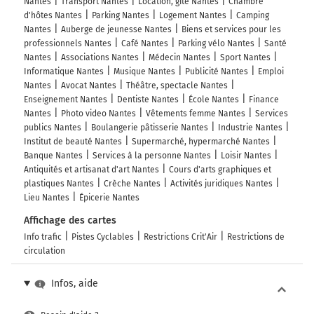
Nantes
Transport Nantes
Location, gîte Nantes
Chambre
d'hôtes Nantes
Parking Nantes
Logement Nantes
Camping
Nantes
Auberge de jeunesse Nantes
Biens et services pour les
professionnels Nantes
Café Nantes
Parking vélo Nantes
Santé
Nantes
Associations Nantes
Médecin Nantes
Sport Nantes
Informatique Nantes
Musique Nantes
Publicité Nantes
Emploi
Nantes
Avocat Nantes
Théâtre, spectacle Nantes
Enseignement Nantes
Dentiste Nantes
École Nantes
Finance
Nantes
Photo video Nantes
Vêtements femme Nantes
Services
publics Nantes
Boulangerie pâtisserie Nantes
Industrie Nantes
Institut de beauté Nantes
Supermarché, hypermarché Nantes
Banque Nantes
Services à la personne Nantes
Loisir Nantes
Antiquités et artisanat d'art Nantes
Cours d'arts graphiques et
plastiques Nantes
Crèche Nantes
Activités juridiques Nantes
Lieu Nantes
Épicerie Nantes
Affichage des cartes
Info trafic
Pistes Cyclables
Restrictions Crit'Air
Restrictions de
circulation
Infos, aide