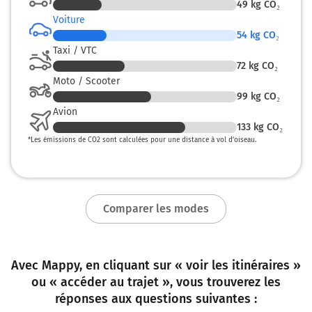
49
kg CO₂
Boulevard Guy Mollet et continuer sur 350 mètres
Voiture
682 km
54
kg CO₂
Taxi / VTC
Au rond-point, prendre la 1ère sortie sur
72
kg CO₂
Boulevard Guy Mollet et continuer sur 350 mètres
Moto / Scooter
682 km
99
kg CO₂
Avion
Au rond-point, prendre la 2ème sortie sur
133
kg CO₂
Boulevard du Petit Port et continuer sur 280
*
Les émissions de CO2 sont calculées pour une distance à vol d’oiseau.
mètres
683 km
Au rond-point, prendre la 1ère sortie sur
Comparer les modes
Boulevard Gabriel Lauriol et continuer sur 1
kilomètre
684 km
Avec Mappy, en cliquant sur « voir les itinéraires »
Au rond-point, prendre la 1ère sortie sur
ou « accéder au trajet », vous trouverez les
Boulevard des Frères de Goncourt et continuer
réponses aux questions suivantes :
sur 210 mètres