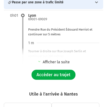
Passe par une zone à trafic limité
0h01
Lyon
69001-69009
Prendre Rue du Président Édouard Herriot et
continuer sur 5 mètres
1 m
Tourner à droite sur Rue Joseph Serlin et
continuer sur 280 mètres
Afficher la suite
280 m
Tourner à droite sur N6 (Quai Jean Moulin) et
Accéder au trajet
continuer sur 2,1 kilomètres
2,4 km
Utile à l'arrivée à Nantes
Continuer N6 (Quai du Docteur Gailleton) sur 70
mètres