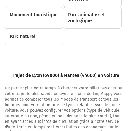
Continuer la voie sur 450 mètres
Monument touristique
Parc animalier et
Roanne
zoologique
Paris
Parc naturel
Tunnel Sous Fourvière
3,1 km
Continuer M6 (Autoroute du Soleil) sur 11
kilomètres
Trajet de Lyon (69000) à Nantes (44000) en voiture
Autoroute du Soleil
Ne perdez plus votre temps à chercher votre billet pas cher ou
Autoroute du Soleil
votre trajet le plus rapide ou avec le moins de km, Mappy vous
permet de comparer tous les modes de transport et tous les
14,5 km
horaires pour votre itinéraire de Lyon à Nantes. Avec le mode
voiture, vous pouvez configurer vos options (type de véhicule,
Prendre à droite et rejoindre A89. Continuer sur
autoroute ou non, péage ou non, distance la plus courte), tout
58 kilomètres
en ayant accès aux infos de circulation grâce à notre service
d'info-trafic en temps réel. Ainsi faites des économies sur le
A89