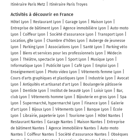
Itinéraire Paris Metz
Itinéraire Paris Troyes
Activités à découvrir en France
Hôtel Lyon
Restaurant Lyon
Garage Lyon
Maison Lyon
Entreprise de bâtiment Lyon
Agence immobilière Lyon
Auto-moto
Lyon
Coiffeur Lyon
Société d'assurance Lyon
Transport Lyon
Location, gîte Lyon
Chambre d'hôtes Lyon
Auberge de jeunesse
Lyon
Parking Lyon
Associations Lyon
Santé Lyon
Parking vélo
Lyon
Biens et services pour les professionnels Lyon
Médecin
Lyon
Théâtre, spectacle Lyon
Sport Lyon
Musique Lyon
Informatique Lyon
Publicité Lyon
Café Lyon
Emploi Lyon
Enseignement Lyon
Photo video Lyon
Vêtements femme Lyon
Cours d'arts graphiques et plastiques Lyon
Industrie Lyon
Avocat
Lyon
Antiquités et artisanat d'art Lyon
Boulangerie pâtisserie
Lyon
Dentiste Lyon
Institut de beauté Lyon
Loisir Lyon
Bar,
club Lyon
Vêtements homme Lyon
Bijouterie en gros Lyon
Spa
Lyon
Supermarché, hypermarché Lyon
Finance Lyon
Galerie
d'art Lyon
Bijoux Lyon
Vêtements Lyon
Banque Lyon
École
Lyon
Librairie, papeterie Lyon
Tourisme Lyon
Hôtel Nantes
Restaurant Nantes
Garage Nantes
Maison Nantes
Entreprise
de bâtiment Nantes
Agence immobilière Nantes
Auto-moto
Nantes
Coiffeur Nantes
Société d'assurance Nantes
Obsèques