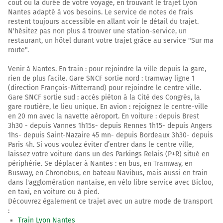
coût ou la durée de votre voyage, en trouvant le trajet Lyon
E70
Nantes adapté à vos besoins. Le service de notes de frais
BORDEAUX
restent toujours accessible en allant voir le détail du trajet.
CLERMONT-FD
N'hésitez pas non plus à trouver une station-service, un
ROANNE
restaurant, un hôtel durant votre trajet grâce au service "Sur ma
route".
Venir à Nantes. En train : pour rejoindre la ville depuis la gare,
La Transeuropéenne
rien de plus facile. Gare SNCF sortie nord : tramway ligne 1
Prendre un ticket (Péage St Romain Popey)
(direction François-Mitterrand) pour rejoindre le centre ville.
Gare SNCF sortie sud : accès piéton à la Cité des Congrès, la
La Transeuropéenne
gare routière, le lieu unique. En avion : rejoignez le centre-ville
en 20 mn avec la navette aéroport. En voiture : depuis Brest
73 km
3h30 - depuis Vannes 1h15s- depuis Rennes 1h15- depuis Angers
1hs- depuis Saint-Nazaire 45 mn- depuis Bordeaux 3h30- depuis
Sortir et rejoindre A89. Continuer sur 240 mètres
Paris 4h. Si vous voulez éviter d’entrer dans le centre ville,
laissez votre voiture dans un des Parkings Relais (P+R) situé en
A89
E70
périphérie. Se déplacer à Nantes : en bus, en Tramway, en
BORDEAUX
Busway, en Chronobus, en bateau Navibus, mais aussi en train
CLERMONT-FD
dans l'agglomération nantaise, en vélo libre service avec Bicloo,
THIERS
en taxi, en voiture ou à pied.
Découvrez également ce trajet avec un autre mode de transport
:
73 km
Train Lyon Nantes