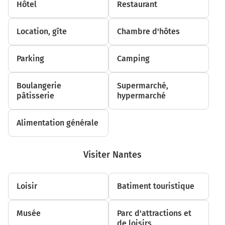
2,4 km
Hôtel
Restaurant
Continuer la voie sur 140 mètres
Location, gîte
Chambre d'hôtes
A6
Paris
Parking
Camping
Roanne
Lyon-Centre
Quai de Saône
Boulangerie
Supermarché,
Part-Dieu
pâtisserie
hypermarché
2,6 km
Alimentation générale
Continuer la voie sur 110 mètres
Visiter Nantes
A6
Paris
Roanne
Loisir
Batiment touristique
Lyon-Ouest
Quais de Saône
Musée
Parc d'attractions et
2,7 km
de loisirs