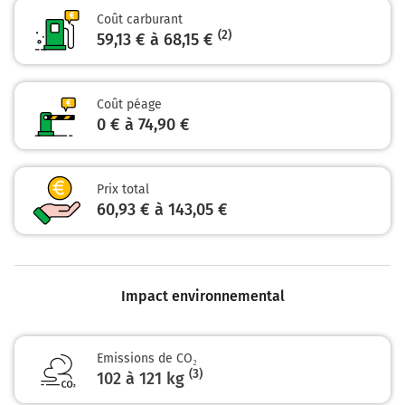
Prendre à droite et rejoindre A85 E604. Continuer
Coût carburant
sur 205 kilomètres
(2)
59,13 € à 68,15 €
E604
A85
NANTES
Coût péage
TOURS
0 € à 74,90 €
BLOIS
A85
Prix total
Péage de Veigné
60,93 € à 143,05 €
Payer 35,50 € (Péage Veigne)
Prendre un ticket (Péage Restigne)
575 km
Impact environnemental
Prendre à droite et rejoindre A11. Continuer sur
103 kilomètres
Emissions de CO₂
(3)
102 à 121 kg
A11
E60
E501
NANTES