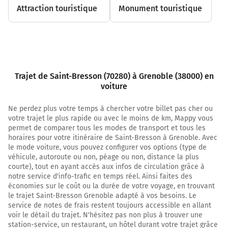
27,6 km
Attraction touristique
Monument touristique
Au rond-point, prendre la 2ème sortie sur E23
(N57) et continuer sur 3 kilomètres
Besançon
Vesoul
Trajet de Saint-Bresson (70280) à Grenoble (38000) en
30,6 km
voiture
Au rond-point, prendre la 2ème sortie sur E23
Ne perdez plus votre temps à chercher votre billet pas cher ou
(N57) et continuer sur 9,8 kilomètres
votre trajet le plus rapide ou avec le moins de km, Mappy vous
permet de comparer tous les modes de transport et tous les
Besançon
horaires pour votre itinéraire de Saint-Bresson à Grenoble. Avec
Vesoul
le mode voiture, vous pouvez configurer vos options (type de
véhicule, autoroute ou non, péage ou non, distance la plus
courte), tout en ayant accès aux infos de circulation grâce à
40,4 km
notre service d'info-trafic en temps réel. Ainsi faites des
économies sur le coût ou la durée de votre voyage, en trouvant
Continuer E23 (Route de Luxeuil) sur 35 mètres
le trajet Saint-Bresson Grenoble adapté à vos besoins. Le
40,4 km
service de notes de frais restent toujours accessible en allant
voir le détail du trajet. N'hésitez pas non plus à trouver une
Prendre à droite et rejoindre N19 E23 E54 (N19).
station-service, un restaurant, un hôtel durant votre trajet grâce