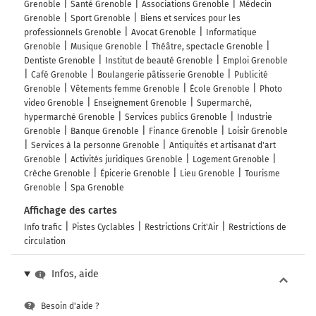
Grenoble
Santé Grenoble
Associations Grenoble
Médecin
Rue Marius Gontard
Grenoble
Sport Grenoble
Biens et services pour les
professionnels Grenoble
Avocat Grenoble
Informatique
425 km
Grenoble
Musique Grenoble
Théâtre, spectacle Grenoble
Dentiste Grenoble
Institut de beauté Grenoble
Emploi Grenoble
Tourner à gauche sur D15 (Quai Stéphane Jay) et
Café Grenoble
Boulangerie pâtisserie Grenoble
Publicité
continuer sur 500 mètres
Grenoble
Vêtements femme Grenoble
École Grenoble
Photo
video Grenoble
Enseignement Grenoble
Supermarché,
425 km
hypermarché Grenoble
Services publics Grenoble
Industrie
Tourner à droite sur Quai Claude Brosse et
Grenoble
Banque Grenoble
Finance Grenoble
Loisir Grenoble
continuer sur 95 mètres
Services à la personne Grenoble
Antiquités et artisanat d'art
Grenoble
Activités juridiques Grenoble
Logement Grenoble
426 km
Crèche Grenoble
Épicerie Grenoble
Lieu Grenoble
Tourisme
Grenoble
Spa Grenoble
Tourner à droite sur Place de Lavalette et
continuer sur 90 mètres
Affichage des cartes
Info trafic
Pistes Cyclables
Restrictions Crit'Air
Restrictions de
Grenoble
3h59
circulation
38000-38100
Infos, aide
Besoin d'aide ?