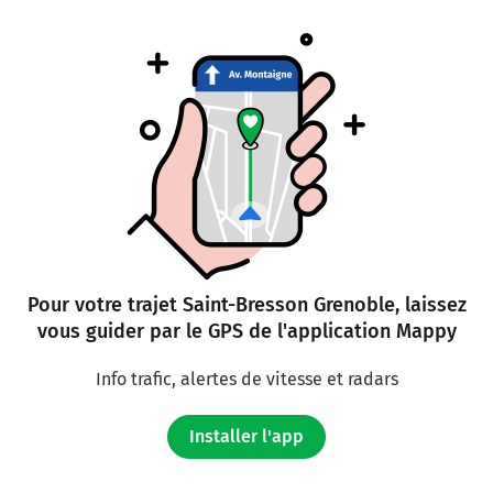
Continuer et rejoindre A432. Continuer sur 22
kilomètres
A432
MARSEILLE
GRENOBLE
ST ÉTIENNE
SAINT-EXUPÉRY
Payer 23,10 € (Péage La Côtière)
A432
Pour votre trajet Saint-Bresson Grenoble, laissez
vous guider par le GPS de l'application Mappy
340 km
Info trafic, alertes de vitesse et radars
Sortir et rejoindre A43. Continuer sur 1,9
kilomètre
Installer l'app
A43
E70
TURIN-MILAN