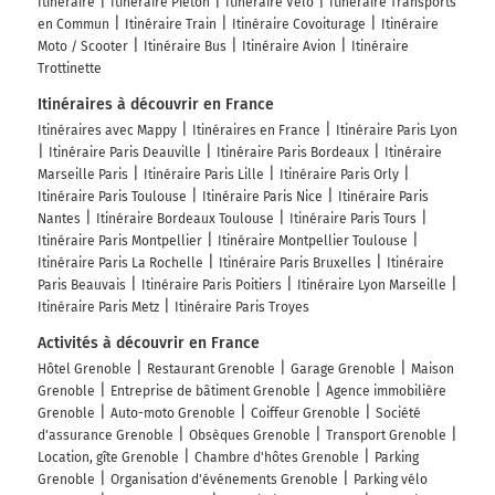
Itinéraire
Itinéraire Piéton
Itinéraire Vélo
Itinéraire Transports
en Commun
Itinéraire Train
Itinéraire Covoiturage
Itinéraire
E711
Moto / Scooter
Itinéraire Bus
Itinéraire Avion
Itinéraire
A48
Trottinette
Payer 13,70 € (Péage Voreppe Barriere)
Itinéraires à découvrir en France
Itinéraires avec Mappy
Itinéraires en France
Itinéraire Paris Lyon
420 km
Itinéraire Paris Deauville
Itinéraire Paris Bordeaux
Itinéraire
Marseille Paris
Itinéraire Paris Lille
Itinéraire Paris Orly
Prendre à droite et rejoindre A48. Continuer sur
Itinéraire Paris Toulouse
Itinéraire Paris Nice
Itinéraire Paris
4,8 kilomètres
Nantes
Itinéraire Bordeaux Toulouse
Itinéraire Paris Tours
Itinéraire Paris Montpellier
Itinéraire Montpellier Toulouse
N481
Itinéraire Paris La Rochelle
Itinéraire Paris Bruxelles
Itinéraire
ST MARTIN LE V.
Paris Beauvais
Itinéraire Paris Poitiers
Itinéraire Lyon Marseille
BASTILLE
Itinéraire Paris Metz
Itinéraire Paris Troyes
HÔPITAL NORD
PRESQU'ÎLE
Activités à découvrir en France
Hôtel Grenoble
Restaurant Grenoble
Garage Grenoble
Maison
A48
Grenoble
Entreprise de bâtiment Grenoble
Agence immobilière
Grenoble
Auto-moto Grenoble
Coiffeur Grenoble
Société
424 km
d'assurance Grenoble
Obsèques Grenoble
Transport Grenoble
Location, gîte Grenoble
Chambre d'hôtes Grenoble
Parking
Continuer D590 (Place Aristide Briand) sur 450
Grenoble
Organisation d'événements Grenoble
Parking vélo
mètres