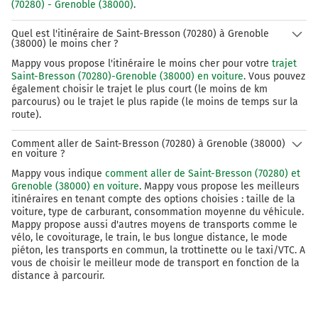
CHAMBÉRY
(70280) - Grenoble (38000)
.
LYON
SAINT EXUPÉRY
Quel est l'itinéraire de Saint-Bresson (70280) à Grenoble
(38000) le moins cher ?
A42
Mappy vous propose l'itinéraire le moins cher pour votre
trajet
Saint-Bresson (70280)-Grenoble (38000) en voiture
. Vous pouvez
318 km
également choisir le trajet le plus court (le moins de km
parcourus) ou le trajet le plus rapide (le moins de temps sur la
Sortir et rejoindre la voie. Continuer sur 300
route).
mètres
Comment aller de Saint-Bresson (70280) à Grenoble (38000)
en voiture ?
E70
A432
Mappy vous indique
comment aller de Saint-Bresson (70280) et
MARSEILLE
Grenoble (38000) en voiture
. Mappy vous propose les meilleurs
itinéraires en tenant compte des options choisies : taille de la
GRENOBLE
voiture, type de carburant, consommation moyenne du véhicule.
ST ÉTIENNE
Mappy propose aussi d'autres moyens de transports comme le
SAINT-EXUPÉRY
vélo, le covoiturage, le train, le bus longue distance, le mode
A432
piéton, les transports en commun, la trottinette ou le taxi/VTC. A
E70
vous de choisir le meilleur mode de transport en fonction de la
CLERMONT-FD
distance à parcourir.
VILLEFRANCHE s/ S.
318 km