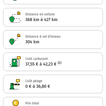
Besançon
Dole
Distance en voiture
Dijon
368 km à 427 km
Vesoul-Ouest
Gray
D457
Distance à vol d’oiseau
304
km
43,4 km
Au rond-point, prendre la 2ème sortie sur D457 et
continuer sur 2 kilomètres
Coût carburant
(2)
37,55 € à 42,23 €
Espace de la Motte
45,4 km
Coût péage
0 € à 36,80 €
Au rond-point, prendre la 2ème sortie sur D457 et
continuer sur 500 mètres
D457
Prix total