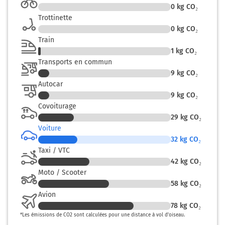
91 km
0
kg CO₂
Trottinette
Prendre à droite et rejoindre A36. Continuer sur 51
0
kg CO₂
kilomètres
Train
1
kg CO₂
A36
Transports en commun
Paris
9
kg CO₂
Lyon
Autocar
9
kg CO₂
Covoiturage
143 km
29
kg CO₂
Voiture
Sortir et rejoindre A39. Continuer sur 300 mètres
32
kg CO₂
Taxi / VTC
A39
42
kg CO₂
PARIS
Moto / Scooter
A5
58
kg CO₂
DIJON
Avion
LYON
78
kg CO₂
LONS LE S.
*
Les émissions de CO2 sont calculées pour une distance à vol d’oiseau.
DOLE-CHOISEY