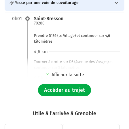
Passe par une voie de covoiturage
0h01
Saint-Bresson
70280
Prendre D136 (Le Village) et continuer sur 4,6
kilomètres
4,6 km
Tourner à droite sur D6 (Avenue des Vosges) et
continuer sur 5 kilomètres
Afficher la suite
9,5 km
Au rond-point, prendre la 2ème sortie sur D6
Accéder au trajet
(Avenue de la Vallée du Breuchin) et continuer sur
1,4 kilomètre
11,0 km
Utile à l'arrivée à Grenoble
Au rond-point, prendre la 2ème sortie sur D6 et
continuer sur 90 mètres