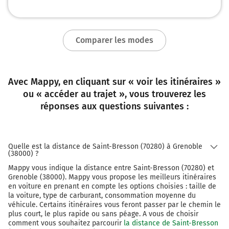
143 km
Prendre à gauche et rejoindre A39. Continuer sur
Comparer les modes
134 kilomètres
A39
LYON
Avec Mappy, en cliquant sur « voir les itinéraires »
LONS LE S.
ou « accéder au trajet », vous trouverez les
DOLE-CHOISEY
réponses aux questions suivantes :
A39
Quelle est la distance de Saint-Bresson (70280) à Grenoble
Autoroute Blanche
(38000) ?
278 km
Mappy vous indique la distance entre Saint-Bresson (70280) et
Grenoble (38000). Mappy vous propose les meilleurs itinéraires
Continuer E611 (A42) sur 40 kilomètres
en voiture en prenant en compte les options choisies : taille de
la voiture, type de carburant, consommation moyenne du
véhicule. Certains itinéraires vous feront passer par le chemin le
E611
A42
plus court, le plus rapide ou sans péage. A vous de choisir
GRENOBLE
comment vous souhaitez parcourir
la distance de Saint-Bresson