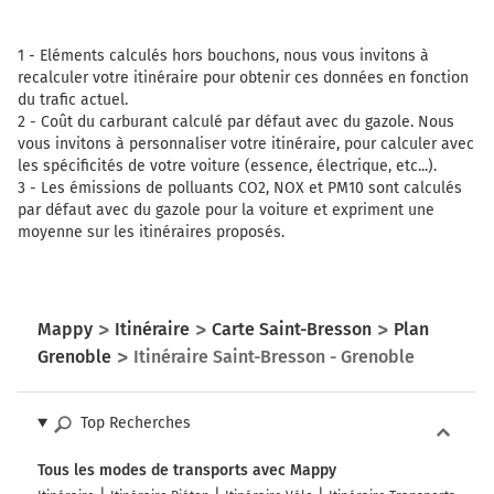
GRENOBLE
CHAMBÉRY
L'ISLE D'ABEAU
1 -
Eléments calculés hors bouchons, nous vous invitons à
recalculer votre itinéraire pour obtenir ces données en fonction
du trafic actuel.
2 -
Coût du carburant calculé par défaut avec du gazole. Nous
342 km
vous invitons à personnaliser votre itinéraire, pour calculer avec
les spécificités de votre voiture (essence, électrique, etc...).
Continuer et rejoindre A43 E70 E711. Continuer sur
3 -
Les émissions de polluants CO2, NOX et PM10 sont calculés
26 kilomètres
par défaut avec du gazole pour la voiture et expriment une
Prendre un ticket (Péage Saint Quentin Fal.
moyenne sur les itinéraires proposés.
Barrière)
A43
368 km
Mappy
Itinéraire
Carte Saint-Bresson
Plan
Grenoble
Itinéraire Saint-Bresson - Grenoble
Prendre à droite et rejoindre A48. Continuer sur
51 kilomètres
Top Recherches
A48
E711
VALENCE
Tous les modes de transports avec Mappy
GRENOBLE