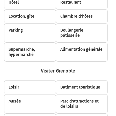
Hôtel
Restaurant
11,0 km
Au rond-point, prendre la 3ème sortie sur la voie
Location, gîte
Chambre d'hôtes
et continuer sur 180 mètres
11,2 km
Parking
Boulangerie
pâtisserie
Prendre à droite et rejoindre N57 E23 (N57).
Continuer sur 3,6 kilomètres
Supermarché,
Alimentation générale
hypermarché
N57
Vesoul
Saulx de Vesoul
Visiter Grenoble
Lure
N57
Loisir
Batiment touristique
14,9 km
Musée
Parc d'attractions et
Au rond-point, prendre la 2ème sortie sur N57 et
de loisirs
continuer sur 13 kilomètres