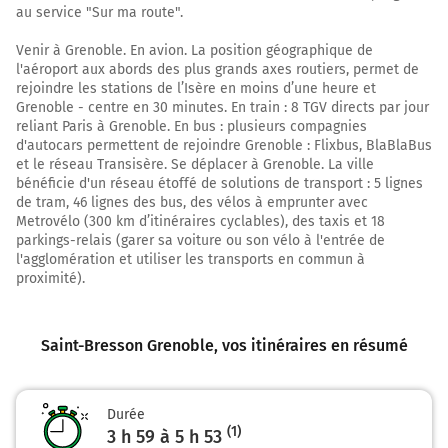
Continuer sur 2,5 kilomètres
au service "Sur ma route".
N19
Venir à Grenoble. En avion. La position géographique de
Rue du 23ème Régiment d'Infanterie Français
l'aéroport aux abords des plus grands axes routiers, permet de
rejoindre les stations de l’Isère en moins d’une heure et
42,9 km
Grenoble - centre en 30 minutes. En train : 8 TGV directs par jour
reliant Paris à Grenoble. En bus : plusieurs compagnies
Sortir et rejoindre D457 E23 (D457). Continuer sur
d'autocars permettent de rejoindre Grenoble : Flixbus, BlaBlaBus
240 mètres
et le réseau Transisère. Se déplacer à Grenoble. La ville
bénéficie d'un réseau étoffé de solutions de transport : 5 lignes
D457
E23
de tram, 46 lignes des bus, des vélos à emprunter avec
Metrovélo (300 km d’itinéraires cyclables), des taxis et 18
DIJON
parkings-relais (garer sa voiture ou son vélo à l'entrée de
DOLE
l'agglomération et utiliser les transports en commun à
BESANÇON
proximité).
GRAY
VESOUL-OUEST
lac
Saint-Bresson Grenoble
, vos itinéraires en résumé
43,1 km
Au rond-point, prendre la 4ème sortie sur E23
Durée
(D457) et continuer sur 350 mètres
(1)
3 h 59 à 5 h 53