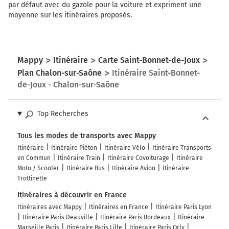
par défaut avec du gazole pour la voiture et expriment une
moyenne sur les itinéraires proposés.
Mappy
Itinéraire
Carte Saint-Bonnet-de-Joux
Plan Chalon-sur-Saône
Itinéraire Saint-Bonnet-
de-Joux - Chalon-sur-Saône
Top Recherches
Tous les modes de transports avec Mappy
Itinéraire
Itinéraire Piéton
Itinéraire Vélo
Itinéraire Transports
en Commun
Itinéraire Train
Itinéraire Covoiturage
Itinéraire
Moto / Scooter
Itinéraire Bus
Itinéraire Avion
Itinéraire
Trottinette
Itinéraires à découvrir en France
Itinéraires avec Mappy
Itinéraires en France
Itinéraire Paris Lyon
Itinéraire Paris Deauville
Itinéraire Paris Bordeaux
Itinéraire
Marseille Paris
Itinéraire Paris Lille
Itinéraire Paris Orly