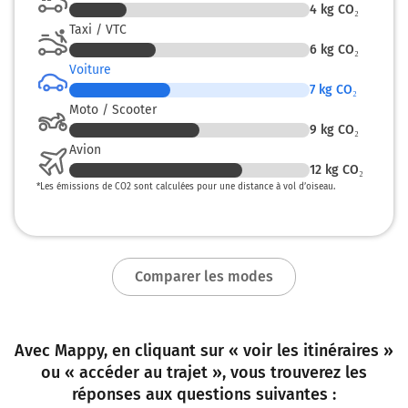
4
kg CO₂
Taxi / VTC
6
kg CO₂
Voiture
7
kg CO₂
Moto / Scooter
9
kg CO₂
Avion
12
kg CO₂
*
Les émissions de CO2 sont calculées pour une distance à vol d’oiseau.
Comparer les modes
Avec Mappy, en cliquant sur « voir les itinéraires »
ou « accéder au trajet », vous trouverez les
réponses aux questions suivantes :