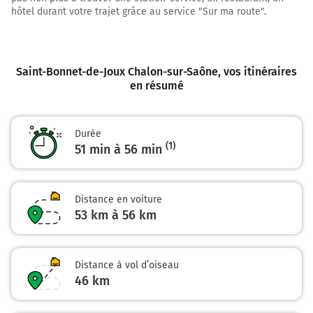
Continuer Rue du Chêne sur 210 mètres
hôtel durant votre trajet grâce au service "Sur ma route".
34,0 km
Tourner à gauche sur Rue du Lavoir et continuer sur
Saint-Bonnet-de-Joux Chalon-sur-Saône
, vos itinéraires
200 mètres
en résumé
34,2 km
Tourner à droite sur la voie et continuer sur 100 mètres
Durée
34,3 km
(1)
51 min à 56 min
Tourner légèrement à gauche sur Chemin du Quai et
continuer sur 180 mètres
Distance en voiture
34,4 km
53 km à 56 km
Continuer Rue de la Saule sur 450 mètres
34,9 km
Distance à vol d’oiseau
46
km
Tourner légèrement à droite sur D977 et continuer sur
1,5 kilomètre