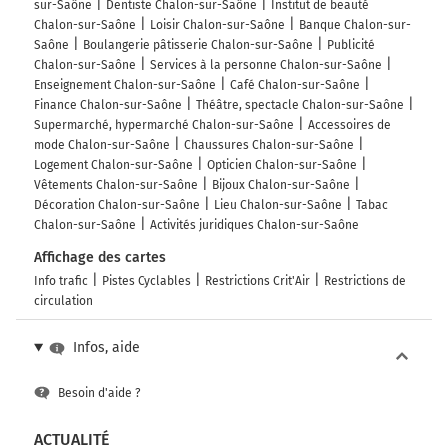
sur-Saône
Dentiste Chalon-sur-Saône
Institut de beauté
Chalon-sur-Saône
Loisir Chalon-sur-Saône
Banque Chalon-sur-
Saône
Boulangerie pâtisserie Chalon-sur-Saône
Publicité
Chalon-sur-Saône
Services à la personne Chalon-sur-Saône
Enseignement Chalon-sur-Saône
Café Chalon-sur-Saône
Finance Chalon-sur-Saône
Théâtre, spectacle Chalon-sur-Saône
Supermarché, hypermarché Chalon-sur-Saône
Accessoires de
mode Chalon-sur-Saône
Chaussures Chalon-sur-Saône
Logement Chalon-sur-Saône
Opticien Chalon-sur-Saône
Vêtements Chalon-sur-Saône
Bijoux Chalon-sur-Saône
Décoration Chalon-sur-Saône
Lieu Chalon-sur-Saône
Tabac
Chalon-sur-Saône
Activités juridiques Chalon-sur-Saône
Affichage des cartes
Info trafic
Pistes Cyclables
Restrictions Crit'Air
Restrictions de
circulation
Infos, aide
Besoin d'aide ?
ACTUALITÉ