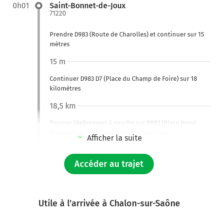
0h01
Saint-Bonnet-de-Joux
71220
Prendre D983 (Route de Charolles) et continuer sur 15
mètres
15 m
Continuer D983 D7 (Place du Champ de Foire) sur 18
kilomètres
18,5 km
Tourner légèrement à gauche sur D983 (Place Henri
Dureault) et continuer sur 5,1 kilomètres
Afficher la suite
23,6 km
Accéder au trajet
Continuer D983 (La Bretagne) sur 4 kilomètres
27,6 km
Utile à l'arrivée à Chalon-sur-Saône
Tourner à droite sur D983 et continuer sur 1,3 kilomètre