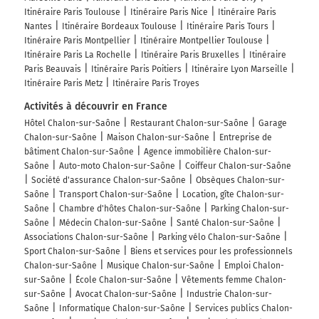
Itinéraire Paris Toulouse
Itinéraire Paris Nice
Itinéraire Paris
Nantes
Itinéraire Bordeaux Toulouse
Itinéraire Paris Tours
Itinéraire Paris Montpellier
Itinéraire Montpellier Toulouse
Itinéraire Paris La Rochelle
Itinéraire Paris Bruxelles
Itinéraire
Paris Beauvais
Itinéraire Paris Poitiers
Itinéraire Lyon Marseille
Itinéraire Paris Metz
Itinéraire Paris Troyes
Activités à découvrir en France
Hôtel Chalon-sur-Saône
Restaurant Chalon-sur-Saône
Garage
Chalon-sur-Saône
Maison Chalon-sur-Saône
Entreprise de
bâtiment Chalon-sur-Saône
Agence immobilière Chalon-sur-
Saône
Auto-moto Chalon-sur-Saône
Coiffeur Chalon-sur-Saône
Société d'assurance Chalon-sur-Saône
Obsèques Chalon-sur-
Saône
Transport Chalon-sur-Saône
Location, gîte Chalon-sur-
Saône
Chambre d'hôtes Chalon-sur-Saône
Parking Chalon-sur-
Saône
Médecin Chalon-sur-Saône
Santé Chalon-sur-Saône
Associations Chalon-sur-Saône
Parking vélo Chalon-sur-Saône
Sport Chalon-sur-Saône
Biens et services pour les professionnels
Chalon-sur-Saône
Musique Chalon-sur-Saône
Emploi Chalon-
sur-Saône
École Chalon-sur-Saône
Vêtements femme Chalon-
sur-Saône
Avocat Chalon-sur-Saône
Industrie Chalon-sur-
Saône
Informatique Chalon-sur-Saône
Services publics Chalon-