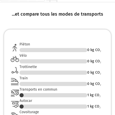
...et compare tous les modes de transports
Piéton
0
kg CO₂
Vélo
0
kg CO₂
Trottinette
0
kg CO₂
Train
0
kg CO₂
Transports en commun
1
kg CO₂
Autocar
1
kg CO₂
Covoiturage