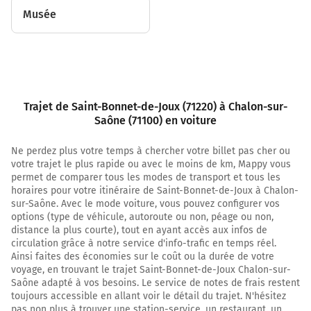
29,7 km
Musée
Tourner à droite sur la voie et continuer sur 1 kilomètre
30,7 km
Tourner à gauche sur D983 et continuer sur 2,7
kilomètres
Trajet de Saint-Bonnet-de-Joux (71220) à Chalon-sur-
33,3 km
Saône (71100) en voiture
Tourner à droite sur Chemin de la Vierge et continuer
Ne perdez plus votre temps à chercher votre billet pas cher ou
sur 230 mètres
votre trajet le plus rapide ou avec le moins de km, Mappy vous
permet de comparer tous les modes de transport et tous les
33,6 km
horaires pour votre itinéraire de Saint-Bonnet-de-Joux à Chalon-
sur-Saône. Avec le mode voiture, vous pouvez configurer vos
Tourner légèrement à gauche sur Chemin de la Vierge
options (type de véhicule, autoroute ou non, péage ou non,
et continuer sur 160 mètres
distance la plus courte), tout en ayant accès aux infos de
circulation grâce à notre service d'info-trafic en temps réel.
33,7 km
Ainsi faites des économies sur le coût ou la durée de votre
voyage, en trouvant le trajet Saint-Bonnet-de-Joux Chalon-sur-
Continuer Le Bourg sur 10 mètres
Saône adapté à vos besoins. Le service de notes de frais restent
33,8 km
toujours accessible en allant voir le détail du trajet. N'hésitez
pas non plus à trouver une station-service, un restaurant, un