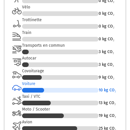
Dreux
0
kg CO₂
Evreux
Vélo
Tourouvre
0
kg CO₂
Longny-au-Perche
Trottinette
Verneuil-sur-Avre
0
kg CO₂
Train
94 km
0
kg CO₂
Transports en commun
Continuer N12 D282 (Grands Champs) sur 16 kilomètres
3
kg CO₂
110 km
Autocar
3
kg CO₂
Continuer N12 D45 (Place Georges Pompidou) sur 16
Covoiturage
kilomètres
9
kg CO₂
126 km
Voiture
10
kg CO₂
Au rond-point, prendre la 1ère sortie sur N12 (Route
Taxi / VTC
Nationale 12) et continuer sur 550 mètres
13
kg CO₂
Moto / Scooter
127 km
19
kg CO₂
Continuer N12 (Route Nationale 12) sur 30 mètres
Avion
25
kg CO₂