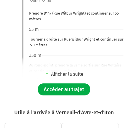
72000-72100
Prendre D147 (Rue Wilbur Wright) et continuer sur 55
mètres
55 m
Tourner à droite sur Rue Wilbur Wright et continuer sur
270 mètres
350 m
Au rond-point, prendre la 2ème sortie sur Rue Voltaire
et continuer sur 800 mètres
Afficher la suite
Rue Voltaire
Accéder au trajet
1,1 km
Au rond-point, prendre la 2ème sortie sur Avenue Louis
Cordelet et continuer sur 65 mètres
Utile à l'arrivée à Verneuil-d'Avre-et-d'Iton
1,2 km
Continuer Avenue Rhin-et-Danube sur 1,3 kilomètre