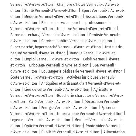
Verneuil-d'Avre-et-d'Iton
Chambre d'hôtes Verneuil-d'Avre-et-
d'Iton
Santé Verneuil-d'Avre-et-d'Iton
Sport Verneuil-d'Avre-et-
d'Iton
Médecin Verneuil-d'Avre-et-d'Iton
Associations Verneuil-
d'Avre-et-d'Iton
Biens et services pour les professionnels
Verneuil-d'Avre-et-d'Iton
Industrie Verneuil-d'Avre-et-d'Iton
Borne de recharge Verneuil-d'Avre-et-d'Iton
Dentiste Verneuil-
d'Avre-et-d'Iton
Services publics Verneuil-d'Avre-et-d'Iton
Supermarché, hypermarché Verneuil-d'Avre-et-d'Iton
Institut de
beauté Verneuil-d'Avre-et-d'Iton
Banque Verneuil-d'Avre-et-
d'Iton
Emploi Verneuil-d'Avre-et-d'Iton
Loisir Verneuil-d'Avre-
et-d'Iton
Bricolage Verneuil-d'Avre-et-d'Iton
Spa Verneuil-
d'Avre-et-d'Iton
Boulangerie pâtisserie Verneuil-d'Avre-et-d'Iton
École Verneuil-d'Avre-et-d'Iton
Activités juridiques Verneuil-
d'Avre-et-d'Iton
Antiquités et artisanat d'art Verneuil-d'Avre-et-
d'Iton
Lieu de culte Verneuil-d'Avre-et-d'Iton
Agriculture
Verneuil-d'Avre-et-d'Iton
Boucherie charcuterie Verneuil-d'Avre-
et-d'Iton
Café Verneuil-d'Avre-et-d'Iton
Décoration Verneuil-
d'Avre-et-d'Iton
Énergie Verneuil-d'Avre-et-d'Iton
Épicerie
Verneuil-d'Avre-et-d'Iton
Informatique Verneuil-d'Avre-et-d'Iton
Logement Verneuil-d'Avre-et-d'Iton
Meubles Verneuil-d'Avre-et-
d'Iton
Opticien Verneuil-d'Avre-et-d'Iton
Photo video Verneuil-
d'Avre-et-d'Iton
Publicité Verneuil-d'Avre-et-d'Iton
Alimentation