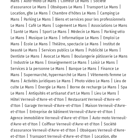
Mans
Auto-moto Le Mans
Coiffeur Le Mans
Société
d'assurance Le Mans
Obsèques Le Mans
Transport Le Mans
Location, gîte Le Mans
Chambre d'hôtes Le Mans
Camping Le
Mans
Parking Le Mans
Biens et services pour les professionnels
Le Mans
Café Le Mans
Logement Le Mans
Associations Le Mans
Santé Le Mans
Sport Le Mans
Médecin Le Mans
Parking vélo
Le Mans
Musique Le Mans
Informatique Le Mans
Emploi Le
Mans
École Le Mans
Théâtre, spectacle Le Mans
Institut de
beauté Le Mans
Services publics Le Mans
Publicité Le Mans
Dentiste Le Mans
Avocat Le Mans
Boulangerie pâtisserie Le Mans
Industrie Le Mans
Enseignement Le Mans
Loisir Le Mans
Services à la personne Le Mans
Banque Le Mans
Finance Le
Mans
Supermarché, hypermarché Le Mans
Vêtements femme Le
Mans
Activités juridiques Le Mans
Photo video Le Mans
Lieu de
culte Le Mans
Énergie Le Mans
Borne de recharge Le Mans
Spa
Le Mans
Antiquités et artisanat d'art Le Mans
Lieu Le Mans
Hôtel Verneuil-d'Avre-et-d'Iton
Restaurant Verneuil-d'Avre-et-
d'Iton
Garage Verneuil-d'Avre-et-d'Iton
Maison Verneuil-d'Avre-
et-d'Iton
Entreprise de bâtiment Verneuil-d'Avre-et-d'Iton
Agence immobilière Verneuil-d'Avre-et-d'Iton
Auto-moto Verneuil-
d'Avre-et-d'Iton
Coiffeur Verneuil-d'Avre-et-d'Iton
Société
d'assurance Verneuil-d'Avre-et-d'Iton
Obsèques Verneuil-d'Avre-
et-d'Iton
Transport Verneuil-d'Avre-et-d'Iton
Location, gîte