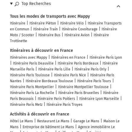
Top Recherches
Tous les modes de transports avec Mappy
Itinéraire
Itinéraire Piéton
Itinéraire Vélo
Itinéraire Transports
en Commun
Itinéraire Train
Itinéraire Covoiturage
Itinéraire
Moto / Scooter
Itinéraire Bus
Itinéraire Avion
Itinéraire
Trottinette
Itinéraires à découvrir en France
Itinéraires avec Mappy
Itinéraires en France
Itinéraire Paris Lyon
Itinéraire Paris Deauville
Itinéraire Paris Bordeaux
Itinéraire
Marseille Paris
Itinéraire Paris Lille
Itinéraire Paris Orly
Itinéraire Paris Toulouse
Itinéraire Paris Nice
Itinéraire Paris
Nantes
Itinéraire Bordeaux Toulouse
Itinéraire Paris Tours
Itinéraire Paris Montpellier
Itinéraire Montpellier Toulouse
Itinéraire Paris La Rochelle
Itinéraire Paris Bruxelles
Itinéraire
Paris Beauvais
Itinéraire Paris Poitiers
Itinéraire Lyon Marseille
Itinéraire Paris Metz
Itinéraire Paris Troyes
Activités à découvrir en France
Hôtel Le Mans
Restaurant Le Mans
Garage Le Mans
Maison Le
Mans
Entreprise de bâtiment Le Mans
Agence immobilière Le