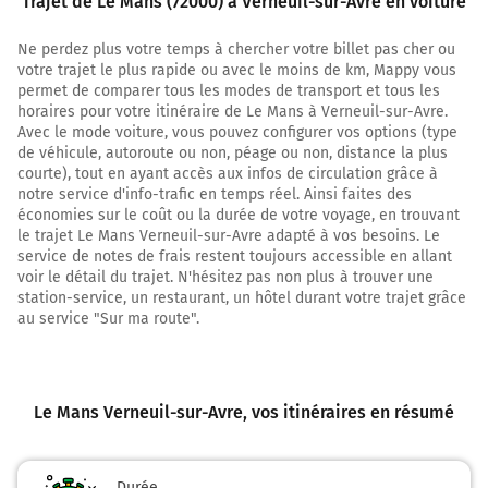
Trajet de Le Mans (72000) à Verneuil-sur-Avre en voiture
Alençon
Caen
Ne perdez plus votre temps à chercher votre billet pas cher ou
Rouen
votre trajet le plus rapide ou avec le moins de km, Mappy vous
Saint-Saturnin
permet de comparer tous les modes de transport et tous les
Beaumont-sur-Sarthe
horaires pour votre itinéraire de Le Mans à Verneuil-sur-Avre.
Sillé-le-Guillaume
Avec le mode voiture, vous pouvez configurer vos options (type
de véhicule, autoroute ou non, péage ou non, distance la plus
courte), tout en ayant accès aux infos de circulation grâce à
notre service d'info-trafic en temps réel. Ainsi faites des
Prendre un ticket (Péage Le Mans Nord)
économies sur le coût ou la durée de votre voyage, en trouvant
le trajet Le Mans Verneuil-sur-Avre adapté à vos besoins. Le
5,6 km
service de notes de frais restent toujours accessible en allant
voir le détail du trajet. N'hésitez pas non plus à trouver une
Sortir et rejoindre la voie. Continuer sur 550 mètres
station-service, un restaurant, un hôtel durant votre trajet grâce
au service "Sur ma route".
E402
A28
A11
Alençon
Nantes
Rennes
Le Mans Verneuil-sur-Avre
, vos itinéraires en résumé
6,1 km
Durée