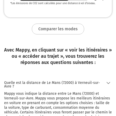
127 km
*
Les émissions de CO2 sont calculées pour une distance à vol d’oiseau.
Tourner à gauche sur D839 et continuer sur 15 mètres
127 km
Continuer D56 (Route de La Ferté-Vidame) sur 400
Comparer les modes
mètres
127 km
Avec Mappy, en cliquant sur « voir les itinéraires »
Tourner à droite sur D56 (Rue Notre-Dame) et continuer
ou « accéder au trajet », vous trouverez les
sur 80 mètres
réponses aux questions suivantes :
Verneuil-sur-Avre
1h23
27130 Verneuil-d'Avre-et-d'Iton
Quelle est la distance de Le Mans (72000) à Verneuil-sur-
Avre ?
Mappy vous indique la distance entre Le Mans (72000) et
Verneuil-sur-Avre. Mappy vous propose les meilleurs itinéraires
en voiture en prenant en compte les options choisies : taille de
la voiture, type de carburant, consommation moyenne du
véhicule. Certains itinéraires vous feront passer par le chemin le