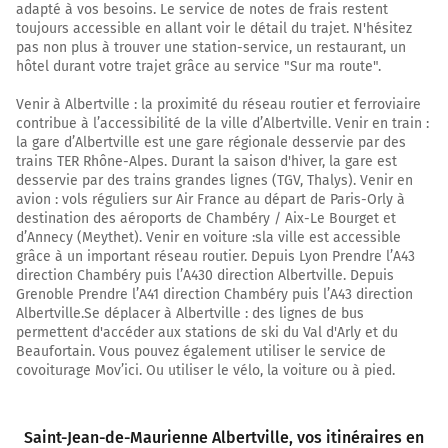
adapté à vos besoins. Le service de notes de frais restent
A430
toujours accessible en allant voir le détail du trajet. N'hésitez
ALBERTVILLE
pas non plus à trouver une station-service, un restaurant, un
hôtel durant votre trajet grâce au service "Sur ma route".
TARENTAISE
BEAUFORTAIN
Venir à Albertville : la proximité du réseau routier et ferroviaire
VAL D'ARLY
contribue à l’accessibilité de la ville d’Albertville. Venir en train :
la gare d’Albertville est une gare régionale desservie par des
Payer 7,80 € (Péage Ste Helene Barriere)
trains TER Rhône-Alpes. Durant la saison d'hiver, la gare est
A430
desservie par des trains grandes lignes (TGV, Thalys). Venir en
avion : vols réguliers sur Air France au départ de Paris-Orly à
N90
destination des aéroports de Chambéry / Aix-Le Bourget et
d’Annecy (Meythet). Venir en voiture :sla ville est accessible
59 km
grâce à un important réseau routier. Depuis Lyon Prendre l’A43
direction Chambéry puis l’A430 direction Albertville. Depuis
Sortir et rejoindre la voie. Continuer sur 200 mètres
Grenoble Prendre l’A41 direction Chambéry puis l’A43 direction
Albertville.Se déplacer à Albertville : des lignes de bus
ALBERTVILLE-CENTRE
permettent d'accéder aux stations de ski du Val d'Arly et du
ANNECY
Beaufortain. Vous pouvez également utiliser le service de
UGINE
covoiturage Mov’ici. Ou utiliser le vélo, la voiture ou à pied.
BEAUFORTAIN
VAL D'ARLY
Saint-Jean-de-Maurienne Albertville
, vos itinéraires en
59 km