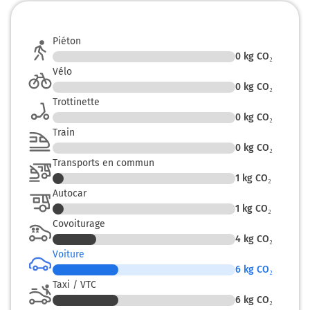
Piéton
0
kg CO₂
Vélo
0
kg CO₂
Trottinette
0
kg CO₂
Train
0
kg CO₂
Transports en commun
1
kg CO₂
Autocar
1
kg CO₂
Covoiturage
4
kg CO₂
Voiture
6
kg CO₂
Taxi / VTC
6
kg CO₂