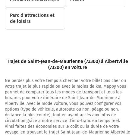
3,1 km
Tourner à gauche sur A43 et continuer sur 10 mètres
Parc d'attractions et
de loisirs
A43
Albertville
Chambéry
Lyon
3,1 km
Trajet de Saint-Jean-de-Maurienne (73300) à Albertville
(73200) en voiture
Prendre à droite et rejoindre A43 E70. Continuer sur 38
kilomètres
Ne perdez plus votre temps à chercher votre billet pas cher ou
Prendre un ticket (Péage Hermillon)
votre trajet le plus rapide ou avec le moins de km, Mappy vous
Autoroute de la Maurienne
permet de comparer tous les modes de transport et tous les
horaires pour votre itinéraire de Saint-Jean-de-Maurienne à
Autoroute de la Maurienne
Albertville. Avec le mode voiture, vous pouvez configurer vos
options (type de véhicule, autoroute ou non, péage ou non,
40,9 km
distance la plus courte), tout en ayant accès aux infos de
circulation grâce à notre service d'info-trafic en temps réel.
Prendre à droite et rejoindre A430. Continuer sur 18
Ainsi faites des économies sur le coût ou la durée de votre
kilomètres
voyage, en trouvant le trajet Saint-Jean-de-Maurienne Albertville