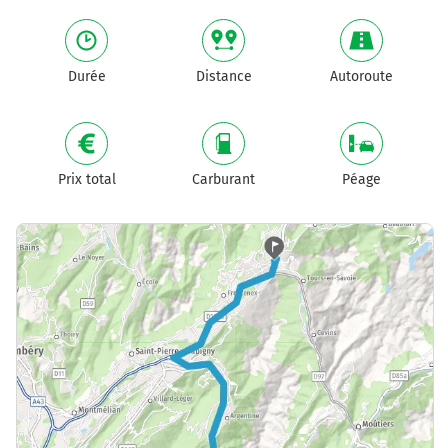
Durée
Distance
Autoroute
Prix total
Carburant
Péage