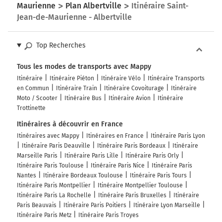
Maurienne
Plan Albertville
Itinéraire Saint-
Jean-de-Maurienne - Albertville
Top Recherches
Tous les modes de transports avec Mappy
Itinéraire
Itinéraire Piéton
Itinéraire Vélo
Itinéraire Transports
en Commun
Itinéraire Train
Itinéraire Covoiturage
Itinéraire
Moto / Scooter
Itinéraire Bus
Itinéraire Avion
Itinéraire
Trottinette
Itinéraires à découvrir en France
Itinéraires avec Mappy
Itinéraires en France
Itinéraire Paris Lyon
Itinéraire Paris Deauville
Itinéraire Paris Bordeaux
Itinéraire
Marseille Paris
Itinéraire Paris Lille
Itinéraire Paris Orly
Itinéraire Paris Toulouse
Itinéraire Paris Nice
Itinéraire Paris
Nantes
Itinéraire Bordeaux Toulouse
Itinéraire Paris Tours
Itinéraire Paris Montpellier
Itinéraire Montpellier Toulouse
Itinéraire Paris La Rochelle
Itinéraire Paris Bruxelles
Itinéraire
Paris Beauvais
Itinéraire Paris Poitiers
Itinéraire Lyon Marseille
Itinéraire Paris Metz
Itinéraire Paris Troyes