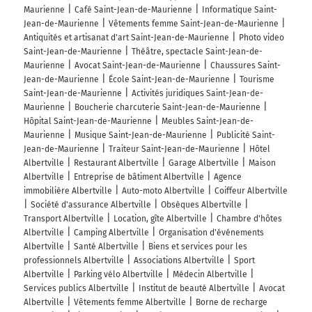
Maurienne
Café Saint-Jean-de-Maurienne
Informatique Saint-
Jean-de-Maurienne
Vêtements femme Saint-Jean-de-Maurienne
Antiquités et artisanat d'art Saint-Jean-de-Maurienne
Photo video
Saint-Jean-de-Maurienne
Théâtre, spectacle Saint-Jean-de-
Maurienne
Avocat Saint-Jean-de-Maurienne
Chaussures Saint-
Jean-de-Maurienne
École Saint-Jean-de-Maurienne
Tourisme
Saint-Jean-de-Maurienne
Activités juridiques Saint-Jean-de-
Maurienne
Boucherie charcuterie Saint-Jean-de-Maurienne
Hôpital Saint-Jean-de-Maurienne
Meubles Saint-Jean-de-
Maurienne
Musique Saint-Jean-de-Maurienne
Publicité Saint-
Jean-de-Maurienne
Traiteur Saint-Jean-de-Maurienne
Hôtel
Albertville
Restaurant Albertville
Garage Albertville
Maison
Albertville
Entreprise de bâtiment Albertville
Agence
immobilière Albertville
Auto-moto Albertville
Coiffeur Albertville
Société d'assurance Albertville
Obsèques Albertville
Transport Albertville
Location, gîte Albertville
Chambre d'hôtes
Albertville
Camping Albertville
Organisation d'événements
Albertville
Santé Albertville
Biens et services pour les
professionnels Albertville
Associations Albertville
Sport
Albertville
Parking vélo Albertville
Médecin Albertville
Services publics Albertville
Institut de beauté Albertville
Avocat
Albertville
Vêtements femme Albertville
Borne de recharge