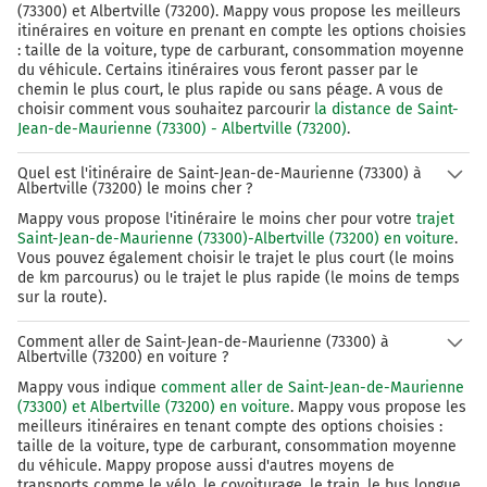
(73300) et Albertville (73200). Mappy vous propose les meilleurs
itinéraires en voiture en prenant en compte les options choisies
: taille de la voiture, type de carburant, consommation moyenne
du véhicule. Certains itinéraires vous feront passer par le
chemin le plus court, le plus rapide ou sans péage. A vous de
choisir comment vous souhaitez parcourir
la distance de Saint-
Jean-de-Maurienne (73300) - Albertville (73200)
.
Quel est l'itinéraire de Saint-Jean-de-Maurienne (73300) à
Albertville (73200) le moins cher ?
Mappy vous propose l'itinéraire le moins cher pour votre
trajet
Saint-Jean-de-Maurienne (73300)-Albertville (73200) en voiture
.
Vous pouvez également choisir le trajet le plus court (le moins
de km parcourus) ou le trajet le plus rapide (le moins de temps
sur la route).
Comment aller de Saint-Jean-de-Maurienne (73300) à
Albertville (73200) en voiture ?
Mappy vous indique
comment aller de Saint-Jean-de-Maurienne
(73300) et Albertville (73200) en voiture
. Mappy vous propose les
meilleurs itinéraires en tenant compte des options choisies :
taille de la voiture, type de carburant, consommation moyenne
du véhicule. Mappy propose aussi d'autres moyens de
transports comme le vélo, le covoiturage, le train, le bus longue