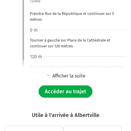
73300
Prendre Rue de la République et continuer sur 5
mètres
0 m
Tourner à gauche sur Place de la Cathédrale et
continuer sur 120 mètres
120 m
Au rond-point, prendre la 1ère sortie sur Avenue Henri
Falcoz et continuer sur 120 mètres
Afficher la suite
240 m
Accéder au trajet
Au rond-point, prendre la 3ème sortie sur D906 (Rue
Jean Jaurès) et continuer sur 200 mètres
450 m
Utile à l'arrivée à Albertville
Au rond-point, prendre la 2ème sortie sur D906 (Rue
Florimond Girard) et continuer sur 160 mètres