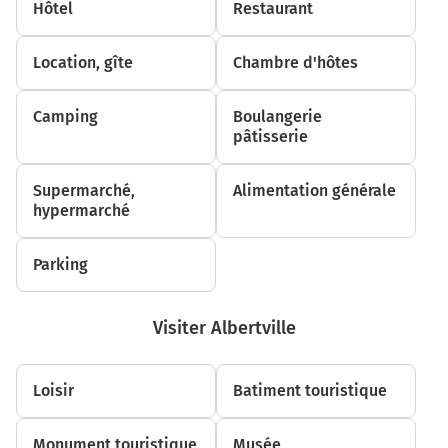
Hôtel
Restaurant
600 m
Au rond-point, prendre la 1ère sortie sur D906 (Rue de
Location, gîte
Chambre d'hôtes
la Libération) et continuer sur 300 mètres
900 m
Camping
Boulangerie
pâtisserie
Au rond-point, prendre la 2ème sortie sur D906 (Rue de
la Libération) et continuer sur 1,7 kilomètre
Supermarché,
Alimentation générale
D906
hypermarché
2,6 km
Parking
Au rond-point, prendre la 2ème sortie sur D906 et
continuer sur 350 mètres
D906
Visiter Albertville
2,9 km
Loisir
Batiment touristique
Au rond-point, prendre la 2ème sortie sur Route des
Contamines et continuer sur 210 mètres
Monument touristique
Musée