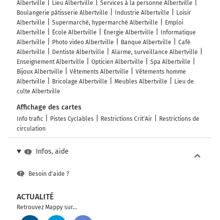
Albertville
Lieu Albertville
Services à la personne Albertville
Boulangerie pâtisserie Albertville
Industrie Albertville
Loisir
Albertville
Supermarché, hypermarché Albertville
Emploi
Albertville
École Albertville
Énergie Albertville
Informatique
Albertville
Photo video Albertville
Banque Albertville
Café
Albertville
Dentiste Albertville
Alarme, surveillance Albertville
Enseignement Albertville
Opticien Albertville
Spa Albertville
Bijoux Albertville
Vêtements Albertville
Vêtements homme
Albertville
Bricolage Albertville
Meubles Albertville
Lieu de
culte Albertville
Affichage des cartes
Info trafic
Pistes Cyclables
Restrictions Crit'Air
Restrictions de
circulation
Infos, aide
Besoin d'aide ?
ACTUALITÉ
Retrouvez Mappy sur...