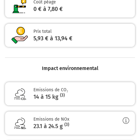
Coût péage
Albertville
0h40
73200
0 € à 7,80 €
Prix total
5,93 € à 13,94 €
Impact environnemental
Emissions de CO₂
(3)
14 à 15 kg
Emissions de NOx
(3)
23.1 à 24.5
g