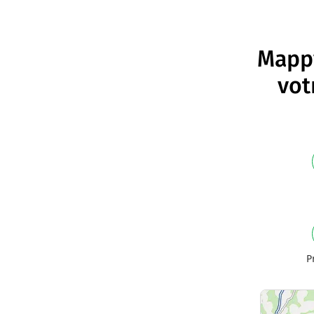
Mappy
vot
P