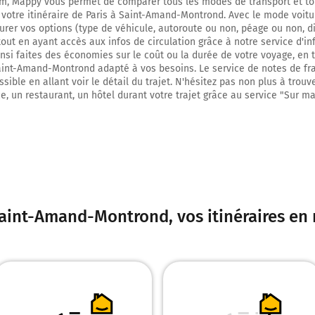
m, Mappy vous permet de comparer tous les modes de transport et to
kilomètres
 votre itinéraire de Paris à Saint-Amand-Montrond. Avec le mode voitu
urer vos options (type de véhicule, autoroute ou non, péage ou non, d
Orly-Lyon
tout en ayant accès aux infos de circulation grâce à notre service d'inf
Périphérique Intérieur
insi faites des économies sur le coût ou la durée de votre voyage, en 
Quai d'Ivry
Saint-Amand-Montrond adapté à vos besoins. Le service de notes de fra
Porte d'Italie
sible en allant voir le détail du trajet. N'hésitez pas non plus à trouv
e, un restaurant, un hôtel durant votre trajet grâce au service "Sur ma
Boulevard Périphérique
7,0 km
Prendre à droite et rejoindre A6b. Continuer sur 5,6 kilomètres
A6b
A10
Saint-Amand-Montrond
, vos itinéraires e
BORDEAUX-NANTES
LYON-ÉVRY
ORLY-RUNGIS
Autoroute du Soleil
Autoroute du Soleil