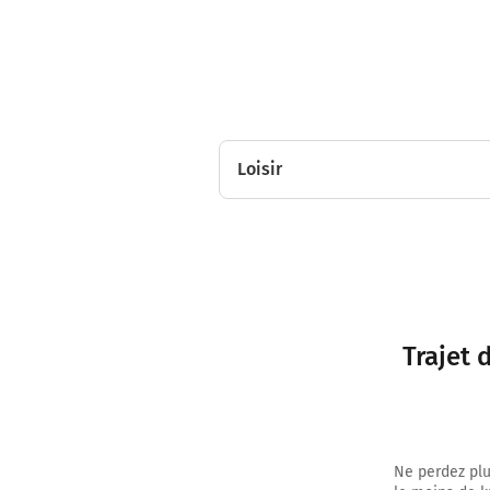
Loisir
Trajet 
Ne perdez plu