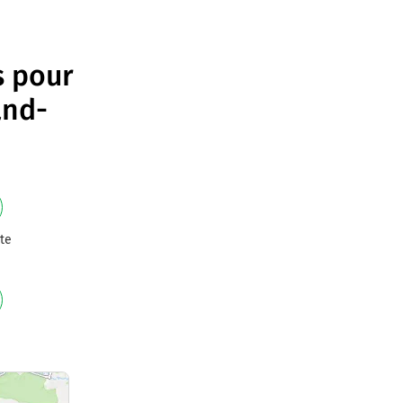
s pour
and-
te
e