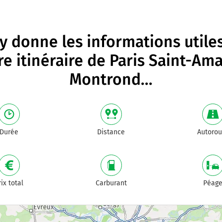
 donne les informations utile
re itinéraire de
Paris Saint-Am
Montrond
...
Durée
Distance
Autorou
rix total
Carburant
Péag