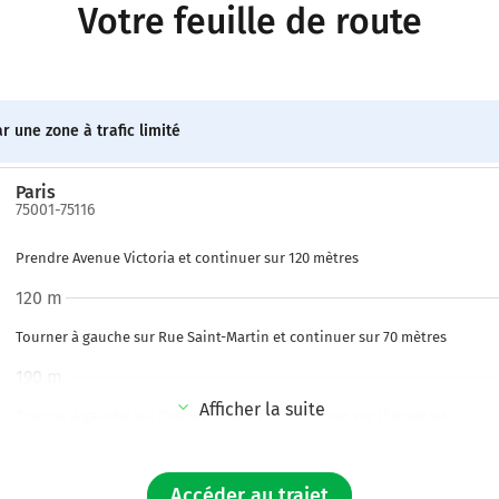
Votre feuille de route
r une zone à trafic limité
Paris
75001-75116
Prendre Avenue Victoria et continuer sur 120 mètres
120 m
Tourner à gauche sur Rue Saint-Martin et continuer sur 70 mètres
190 m
Afficher la suite
Tourner à gauche sur Quai de Gesvres et continuer sur 150 mètres
350 m
Accéder au trajet
Continuer Quai de l'Hôtel de Ville sur 600 mètres