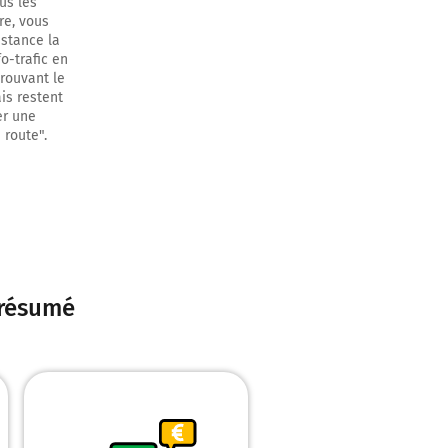
us les
re, vous
istance la
o-trafic en
trouvant le
is restent
er une
 route".
n résumé