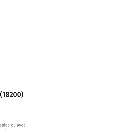
 (18200)
rapide ou avec
r sur 2,4