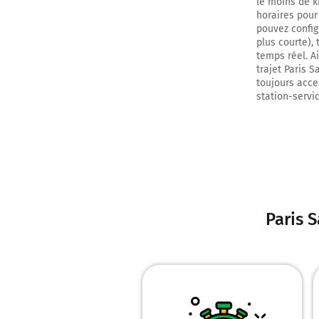
le moins de k
horaires pour
pouvez config
plus courte), 
temps réel. A
trajet Paris 
toujours acces
station-servic
Paris 