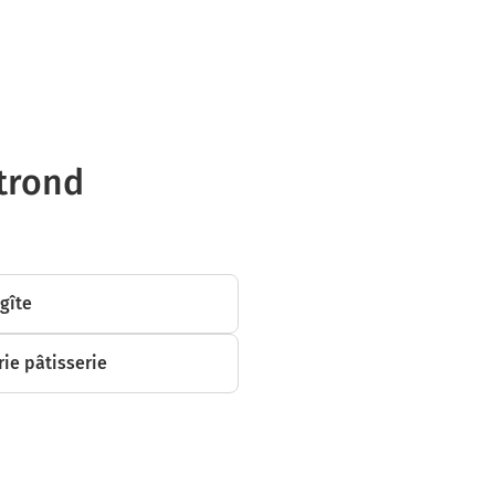
ntrond
mètres
 gîte
ie pâtisserie