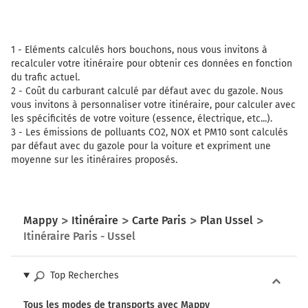
La Transeuropéenne
1 -
Eléments calculés hors bouchons, nous vous invitons à
486 km
recalculer votre itinéraire pour obtenir ces données en fonction
Sortir et rejoindre la voie. Continuer sur 450
du trafic actuel.
mètres
2 -
Coût du carburant calculé par défaut avec du gazole. Nous
vous invitons à personnaliser votre itinéraire, pour calculer avec
les spécificités de votre voiture (essence, électrique, etc...).
23
3 -
Les émissions de polluants CO2, NOX et PM10 sont calculés
MAURIAC
par défaut avec du gazole pour la voiture et expriment une
MEYMAC
moyenne sur les itinéraires proposés.
USSEL-OUEST
487 km
Prendre à gauche et rejoindre la voie. Continuer
Mappy
Itinéraire
Carte Paris
Plan Ussel
sur 1,1 kilomètre
Itinéraire Paris - Ussel
Payer 50,20 € (Péage Ussel Ouest)
Top Recherches
488 km
Au rond-point, prendre la 1ère sortie sur D1089 et
Tous les modes de transports avec Mappy