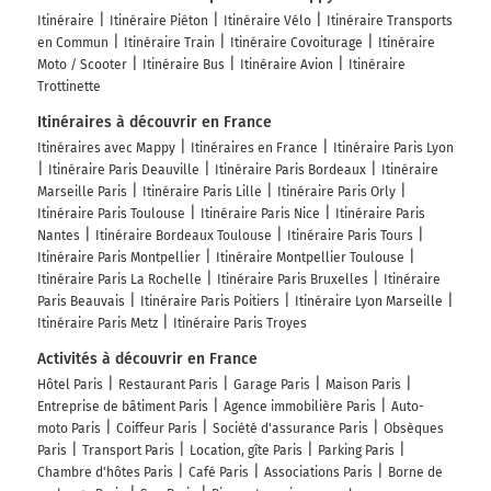
continuer sur 1,4 kilomètre
Itinéraire
Itinéraire Piéton
Itinéraire Vélo
Itinéraire Transports
en Commun
Itinéraire Train
Itinéraire Covoiturage
Itinéraire
Neuvic
Moto / Scooter
Itinéraire Bus
Itinéraire Avion
Itinéraire
Mauriac
Trottinette
Bort-les-Orgues
Itinéraires à découvrir en France
Itinéraires avec Mappy
Itinéraires en France
Itinéraire Paris Lyon
489 km
Itinéraire Paris Deauville
Itinéraire Paris Bordeaux
Itinéraire
Marseille Paris
Itinéraire Paris Lille
Itinéraire Paris Orly
Au rond-point, prendre la 2ème sortie sur D1089
Itinéraire Paris Toulouse
Itinéraire Paris Nice
Itinéraire Paris
et continuer sur 4 kilomètres
Nantes
Itinéraire Bordeaux Toulouse
Itinéraire Paris Tours
493 km
Itinéraire Paris Montpellier
Itinéraire Montpellier Toulouse
Itinéraire Paris La Rochelle
Itinéraire Paris Bruxelles
Itinéraire
Au rond-point, prendre la 1ère sortie sur D1089
Paris Beauvais
Itinéraire Paris Poitiers
Itinéraire Lyon Marseille
(Avenue Turgot) et continuer sur 1 kilomètre
Itinéraire Paris Metz
Itinéraire Paris Troyes
Avenue Turgot
Activités à découvrir en France
Hôtel Paris
Restaurant Paris
Garage Paris
Maison Paris
494 km
Entreprise de bâtiment Paris
Agence immobilière Paris
Auto-
Tourner à droite sur D982 (Avenue Gambetta) et
moto Paris
Coiffeur Paris
Société d'assurance Paris
Obsèques
continuer sur 10 mètres
Paris
Transport Paris
Location, gîte Paris
Parking Paris
Chambre d'hôtes Paris
Café Paris
Associations Paris
Borne de