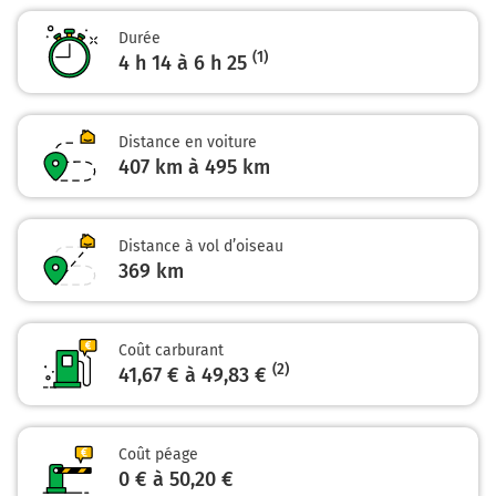
Durée
Orly-Lyon
(1)
4 h 14 à 6 h 25
Périphérique Intérieur
Quai d'Ivry
Porte d'Italie
Distance en voiture
Boulevard Périphérique
407 km à 495 km
7,0 km
Prendre à droite et rejoindre A6b. Continuer sur
Distance à vol d’oiseau
5,6 kilomètres
369
km
A6b
A10
Coût carburant
BORDEAUX-NANTES
(2)
41,67 € à 49,83 €
LYON-ÉVRY
ORLY-RUNGIS
Autoroute du Soleil
Coût péage
Autoroute du Soleil
0 € à 50,20 €