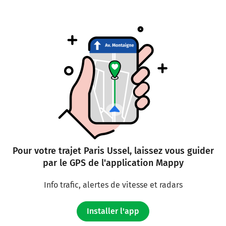
L'Arverne
208 km
Continuer E11 (L'Arverne) sur 186 kilomètres
E11
A71
LYON
CLERMONT-FD
BOURGES
VIERZON-EST
L'Arverne
Pour votre trajet Paris Ussel, laissez vous guider
394 km
par le GPS de l'application Mappy
Prendre à droite et rejoindre A89 E70. Continuer
sur 91 kilomètres
Info trafic, alertes de vitesse et radars
E70
A89
Installer l'app
BORDEAUX
LIMOGES