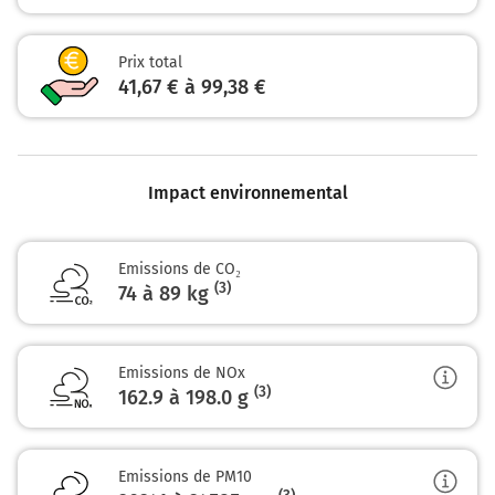
12,6 km
Prix total
Sortir et rejoindre A106. Continuer sur 400 mètres
41,67 € à 99,38 €
A106
ÉVRY
LYON
Impact environnemental
Autoroute du Soleil
13,0 km
Emissions de CO₂
Prendre à droite et rejoindre A6a E5. Continuer
(3)
74 à 89 kg
sur 3,5 kilomètres
E05
A6a
Emissions de NOx
LYON
(3)
162.9 à 198.0
g
ÉVRY
16,5 km
Emissions de PM10
Prendre à droite et rejoindre A10 E5 E50.