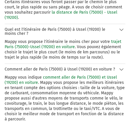
Certains itinéraires vous feront passer par le chemin le plus
court, le plus rapide ou sans péage. A vous de choisir comment
E9
vous souhaitez parcourir
la distance de Paris (75000) - Ussel
(19200)
.
A71
A20
Quel est l'itinéraire de Paris (75000) à Ussel (19200) le
TOULOUSE
moins cher ?
CLERMONT-FD
VIERZON
Mappy vous propose l'itinéraire le moins cher pour votre
trajet
Paris (75000)-Ussel (19200) en voiture
. Vous pouvez également
ORLÉANS-CENTRE
choisir le trajet le plus court (le moins de km parcourus) ou le
trajet le plus rapide (le moins de temps sur la route).
L'Arverne
Comment aller de Paris (75000) à Ussel (19200) en voiture ?
136 km
Mappy vous indique
comment aller de Paris (75000) et Ussel
(19200) en voiture
. Mappy vous propose les meilleurs itinéraires
Continuer E9 (L'Arverne) sur 71 kilomètres
en tenant compte des options choisies : taille de la voiture, type
de carburant, consommation moyenne du véhicule. Mappy
propose aussi d'autres moyens de transports comme le vélo, le
E9
A71
covoiturage, le train, le bus longue distance, le mode piéton, les
TOULOUSE
transports en commun, la trottinette ou le taxi/VTC. A vous de
CLERMONT-FD
choisir le meilleur mode de transport en fonction de la distance
BOURGES
à parcourir.
VIERZON