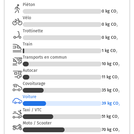
PALAISEAU
Piéton
0
kg CO₂
21,9 km
Vélo
0
kg CO₂
Continuer A10 sur 750 mètres
Trottinette
A10
E50
E5
0
kg CO₂
Train
ORLÉANS
1
kg CO₂
NANTES
BORDEAUX
Transports en commun
CHARTRES
10
kg CO₂
ORSAY
Autocar
11
kg CO₂
22,7 km
Covoiturage
35
kg CO₂
Prendre à droite et rejoindre A10. Continuer sur 34
Voiture
kilomètres
39
kg CO₂
Taxi / VTC
A10
E50
E5
51
kg CO₂
ORLÉANS
Moto / Scooter
NANTES
70
kg CO₂
BORDEAUX