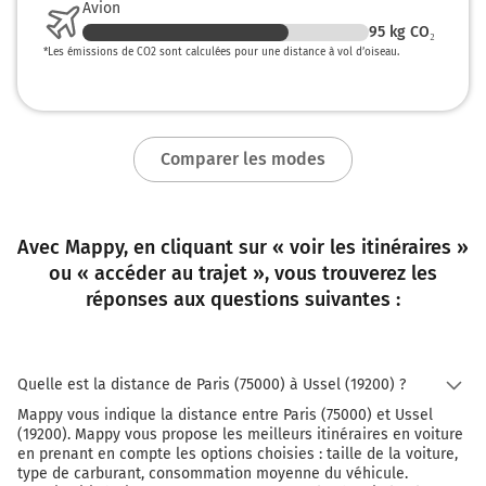
Avion
CHARTRES
95
kg CO₂
ORSAY
*
Les émissions de CO2 sont calculées pour une distance à vol d’oiseau.
L'Aquitaine
Prendre un ticket (Péage de Saint-Arnoult)
56 km
Comparer les modes
Continuer E5 (L'Aquitaine) sur 71 kilomètres
E5
A10
Avec Mappy, en cliquant sur « voir les itinéraires »
A20
ou « accéder au trajet », vous trouverez les
TOULOUSE
réponses aux questions suivantes :
CLERMONT-FD
A71
BORDEAUX
ORLÉANS
Quelle est la distance de Paris (75000) à Ussel (19200) ?
Mappy vous indique la distance entre Paris (75000) et Ussel
128 km
(19200). Mappy vous propose les meilleurs itinéraires en voiture
en prenant en compte les options choisies : taille de la voiture,
Prendre à droite et rejoindre L'Arverne. Continuer
type de carburant, consommation moyenne du véhicule.
sur 7,7 kilomètres