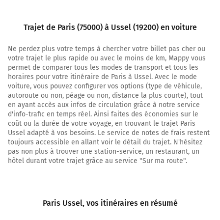
Continuer Quai de Bercy sur 1,5 kilomètre
METZ
Trajet de Paris (75000) à Ussel (19200) en voiture
NANCY
PÉRIPHÉRIQUE
Ne perdez plus votre temps à chercher votre billet pas cher ou
PORTE DE BERCY
votre trajet le plus rapide ou avec le moins de km, Mappy vous
Parc Bercy
permet de comparer tous les modes de transport et tous les
horaires pour votre itinéraire de Paris à Ussel. Avec le mode
Quai de Bercy
voiture, vous pouvez configurer vos options (type de véhicule,
autoroute ou non, péage ou non, distance la plus courte), tout
4,3 km
en ayant accès aux infos de circulation grâce à notre service
d'info-trafic en temps réel. Ainsi faites des économies sur le
Prendre à droite et rejoindre Quai de Bercy.
coût ou la durée de votre voyage, en trouvant le trajet Paris
Continuer sur 280 mètres
Ussel adapté à vos besoins. Le service de notes de frais restent
toujours accessible en allant voir le détail du trajet. N'hésitez
pas non plus à trouver une station-service, un restaurant, un
PÉRIPHÉRIQUE
hôtel durant votre trajet grâce au service "Sur ma route".
PTE DE BERCY
CHARENTON LE PT
4,6 km
Paris Ussel
, vos itinéraires en résumé
Prendre à gauche et rejoindre E50 E15 (Boulevard
Périphérique). Continuer sur 2,4 kilomètres