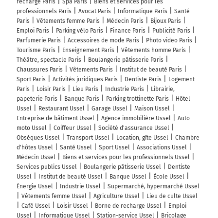
recharge Paris
Spa Paris
Biens et services pour les
Bort-les-Orgues
professionnels Paris
Avocat Paris
Informatique Paris
Santé
Neuvic
Paris
Vêtements femme Paris
Médecin Paris
Bijoux Paris
Emploi Paris
Parking vélo Paris
Finance Paris
Publicité Paris
Ussel
4h14
Parfumerie Paris
Accessoires de mode Paris
Photo video Paris
19200
Tourisme Paris
Enseignement Paris
Vêtements homme Paris
Théâtre, spectacle Paris
Boulangerie pâtisserie Paris
Chaussures Paris
Vêtements Paris
Institut de beauté Paris
Sport Paris
Activités juridiques Paris
Dentiste Paris
Logement
Paris
Loisir Paris
Lieu Paris
Industrie Paris
Librairie,
papeterie Paris
Banque Paris
Parking trottinette Paris
Hôtel
Ussel
Restaurant Ussel
Garage Ussel
Maison Ussel
Entreprise de bâtiment Ussel
Agence immobilière Ussel
Auto-
moto Ussel
Coiffeur Ussel
Société d'assurance Ussel
Obsèques Ussel
Transport Ussel
Location, gîte Ussel
Chambre
d'hôtes Ussel
Santé Ussel
Sport Ussel
Associations Ussel
Médecin Ussel
Biens et services pour les professionnels Ussel
Services publics Ussel
Boulangerie pâtisserie Ussel
Dentiste
Ussel
Institut de beauté Ussel
Banque Ussel
École Ussel
Énergie Ussel
Industrie Ussel
Supermarché, hypermarché Ussel
Vêtements femme Ussel
Agriculture Ussel
Lieu de culte Ussel
Café Ussel
Loisir Ussel
Borne de recharge Ussel
Emploi
Ussel
Informatique Ussel
Station-service Ussel
Bricolage