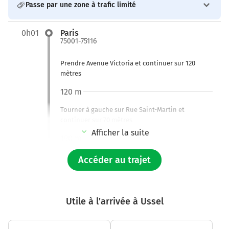
Passe par une zone à trafic limité
0h01
Paris
75001-75116
Prendre Avenue Victoria et continuer sur 120
mètres
120 m
Tourner à gauche sur Rue Saint-Martin et
continuer sur 70 mètres
Afficher la suite
190 m
Tourner à gauche sur Quai de Gesvres et
Accéder au trajet
continuer sur 150 mètres
350 m
Utile à l'arrivée à Ussel
Continuer Quai de l'Hôtel de Ville sur 600 mètres
950 m