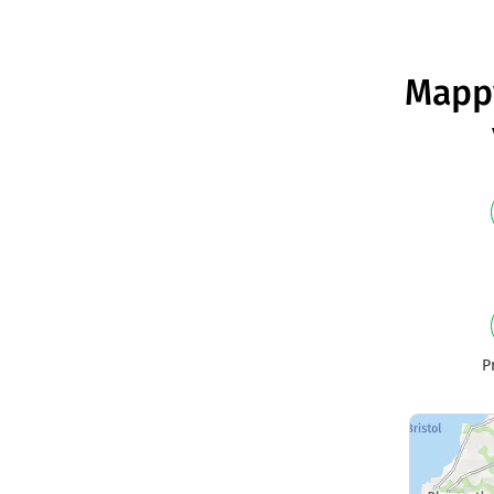
Mappy
P