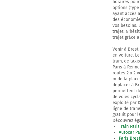
horaires pour
options (type
ayant accès au
des économies
vos besoins. L
trajet. N'hési
trajet grâce a
Venir à Brest.
en voiture. Le
tram, de taxis
Paris à Renne
routes 2 x 2 v
m de la place
déplacer à Bre
permettent de
de voies cycl
exploité par K
ligne de tram
gratuit pour l
Découvrez éga
Train Paris
Autocar Pa
Paris Bres