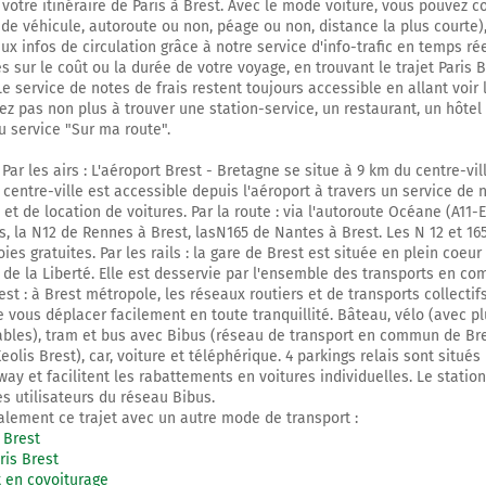
 votre itinéraire de Paris à Brest. Avec le mode voiture, vous pouvez c
Orly-Lyon
 de véhicule, autoroute ou non, péage ou non, distance la plus courte),
Périphérique Intérieur
x infos de circulation grâce à notre service d'info-trafic en temps réel
Quai d'Ivry
 sur le coût ou la durée de votre voyage, en trouvant le trajet Paris 
Porte d'Italie
e service de notes de frais restent toujours accessible en allant voir 
tez pas non plus à trouver une station-service, un restaurant, un hôtel
Boulevard Périphérique
u service "Sur ma route".
7,0 km
 Par les airs : L'aéroport Brest - Bretagne se situe à 9 km du centre-vil
 centre-ville est accessible depuis l'aéroport à travers un service de 
Prendre à droite et rejoindre A6b. Continuer sur 5,6 kilomètres
 et de location de voitures. Par la route : via l'autoroute Océane (A11
s, la N12 de Rennes à Brest, lasN165 de Nantes à Brest. Les N 12 et 16
oies gratuites. Par les rails : la gare de Brest est située en plein coeur
A6b
 de la Liberté. Elle est desservie par l'ensemble des transports en c
A10
st : à Brest métropole, les réseaux routiers et de transports collectif
BORDEAUX-NANTES
 vous déplacer facilement en toute tranquillité. Bâteau, vélo (avec p
LYON-ÉVRY
ables), tram et bus avec Bibus (réseau de transport en commun de Br
ORLY-RUNGIS
eolis Brest), car, voiture et téléphérique. 4 parkings relais sont situés 
way et facilitent les rabattements en voitures individuelles. Le stati
Autoroute du Soleil
es utilisateurs du réseau Bibus.
Autoroute du Soleil
lement ce trajet avec un autre mode de transport :
 Brest
12,6 km
ris Brest
t en covoiturage