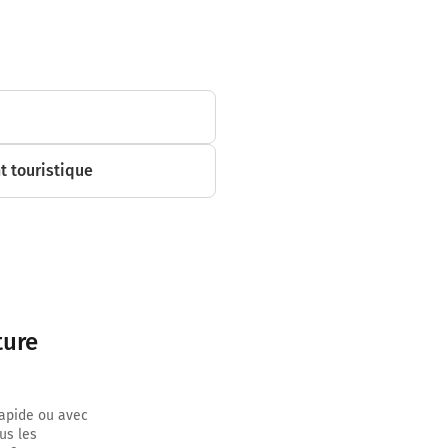
 touristique
ture
r sur 2,4
rapide ou avec
us les