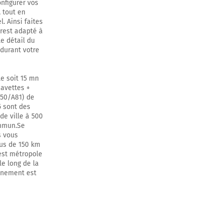
onfigurer vos
 tout en
. Ainsi faites
Brest adapté à
le détail du
 durant votre
le soit 15 mn
navettes +
-E50/A81) de
5 sont des
 de ville à 500
ommun.Se
s vous
lus de 150 km
est métropole
le long de la
onnement est