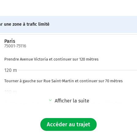
r une zone à trafic limité
Paris
75001-75116
Prendre Avenue Victoria et continuer sur 120 mètres
120 m
Tourner à gauche sur Rue Saint-Martin et continuer sur 70 mètres
190 m
Afficher la suite
Tourner à gauche sur Quai de Gesvres et continuer sur 150 mètres
350 m
Accéder au trajet
Continuer Quai de l'Hôtel de Ville sur 600 mètres
950 m