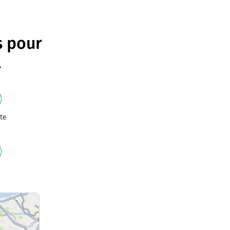
s pour
.
te
e