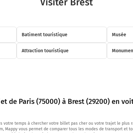
Visiter Brest
METZ
NANCY
PÉRIPHÉRIQUE
PORTE DE BERCY
Batiment touristique
Musée
Parc Bercy
Quai de Bercy
Attraction touristique
Monument
4,3 km
Prendre à droite et rejoindre Quai de Bercy. Continuer sur 280 mètres
PÉRIPHÉRIQUE
PTE DE BERCY
CHARENTON LE PT
jet de Paris (75000) à Brest (29200) en voi
4,6 km
Prendre à gauche et rejoindre E50 E15 (Boulevard Périphérique). Continue
s votre temps à chercher votre billet pas cher ou votre trajet le plus 
kilomètres
m, Mappy vous permet de comparer tous les modes de transport et to