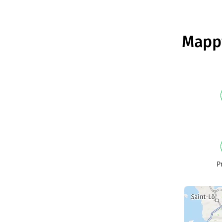
Mappy
P