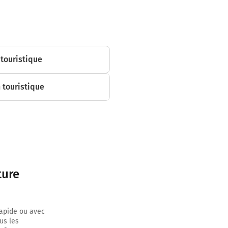
touristique
n touristique
ture
r sur 2,4
rapide ou avec
us les