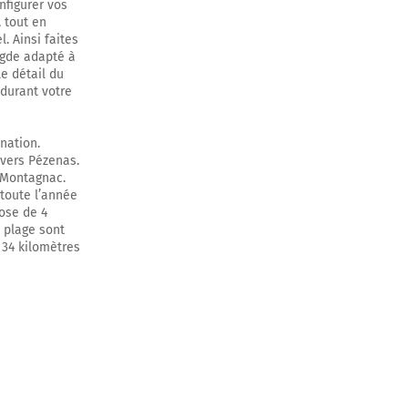
nfigurer vos
 tout en
. Ainsi faites
Agde adapté à
le détail du
 durant votre
nation.
 vers Pézenas.
s Montagnac.
 toute l’année
pose de 4
 plage sont
 34 kilomètres