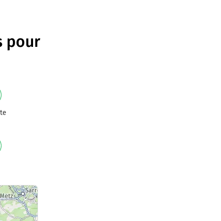
s pour
te
e