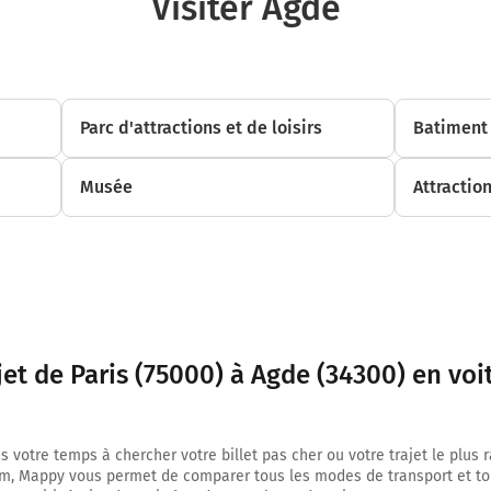
Visiter Agde
METZ
NANCY
PÉRIPHÉRIQUE
PORTE DE BERCY
Parc d'attractions et de loisirs
Batiment 
Parc Bercy
Quai de Bercy
Musée
Attractio
4,3 km
Prendre à droite et rejoindre Quai de Bercy. Continuer sur 280 mètres
PÉRIPHÉRIQUE
PTE DE BERCY
CHARENTON LE PT
jet de Paris (75000) à Agde (34300) en voi
4,6 km
Prendre à gauche et rejoindre E50 E15 (Boulevard Périphérique). Continue
s votre temps à chercher votre billet pas cher ou votre trajet le plus 
kilomètres
m, Mappy vous permet de comparer tous les modes de transport et to