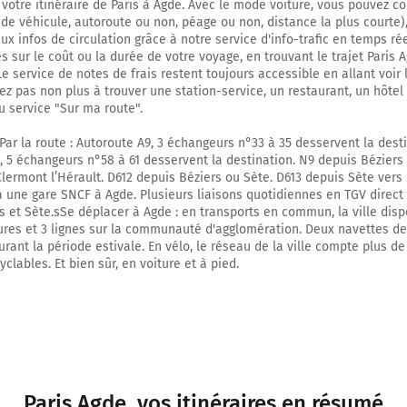
 votre itinéraire de Paris à Agde. Avec le mode voiture, vous pouvez co
Orly-Lyon
 de véhicule, autoroute ou non, péage ou non, distance la plus courte),
Périphérique Intérieur
x infos de circulation grâce à notre service d'info-trafic en temps réel
Quai d'Ivry
 sur le coût ou la durée de votre voyage, en trouvant le trajet Paris 
Porte d'Italie
e service de notes de frais restent toujours accessible en allant voir 
tez pas non plus à trouver une station-service, un restaurant, un hôtel
Boulevard Périphérique
u service "Sur ma route".
7,0 km
 Par la route : Autoroute A9, 3 échangeurs n°33 à 35 desservent la desti
, 5 échangeurs n°58 à 61 desservent la destination. N9 depuis Béziers
Prendre à droite et rejoindre A6b. Continuer sur 5,6 kilomètres
lermont l’Hérault. D612 depuis Béziers ou Sète. D613 depuis Sète ver
y a une gare SNCF à Agde. Plusieurs liaisons quotidiennes en TGV direct
s et Sète.sSe déplacer à Agde : en transports en commun, la ville dis
A6b
eures et 3 lignes sur la communauté d'agglomération. Deux navettes de
A10
urant la période estivale. En vélo, le réseau de la ville compte plus de
BORDEAUX-NANTES
cyclables. Et bien sûr, en voiture et à pied.
LYON-ÉVRY
ORLY-RUNGIS
Autoroute du Soleil
Autoroute du Soleil
12,6 km
Paris Agde
, vos itinéraires en résumé