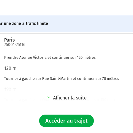
r une zone à trafic limité
Paris
75001-75116
Prendre Avenue Victoria et continuer sur 120 mètres
120 m
Tourner à gauche sur Rue Saint-Martin et continuer sur 70 mètres
190 m
Afficher la suite
Tourner à gauche sur Quai de Gesvres et continuer sur 150 mètres
350 m
Accéder au trajet
Continuer Quai de l'Hôtel de Ville sur 600 mètres
950 m