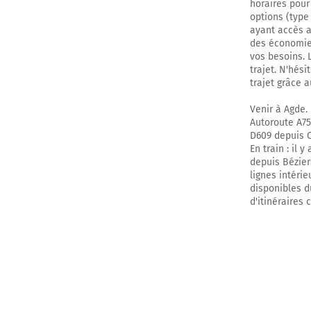
horaires pour
options (type
ayant accès au
des économies
vos besoins. L
trajet. N'hési
trajet grâce a
Venir à Agde.
Autoroute A75
D609 depuis C
En train : il 
depuis Bézier
lignes intéri
disponibles d
d'itinéraires 