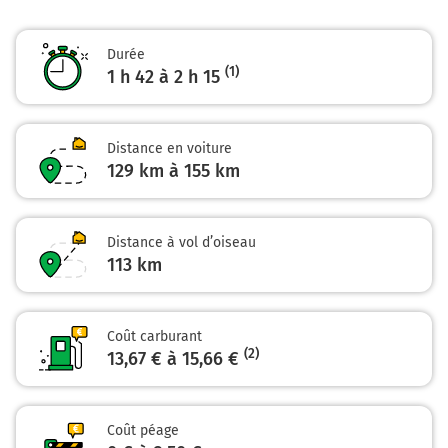
CAEN-AMIENS
PORT DU HAVRE
Durée
PONT DE NORMANDIE
(1)
1 h 42 à 2 h 15
N282
10,7 km
Distance en voiture
Prendre à droite et rejoindre A29. Continuer sur 350
129 km à 155 km
mètres
A29
Distance à vol d’oiseau
E44
113
km
CAEN
ROUEN-NORD
AMIENS
PONT DE NORMANDIE
Coût carburant
PORT DU HAVRE
(2)
13,67 € à 15,66 €
Oudalle
Z.I. de Rogerville
Coût péage
11,0 km