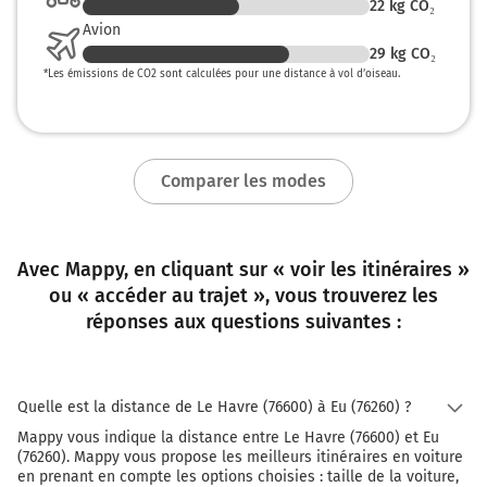
22
kg CO₂
Au rond-point, prendre la 4ème sortie sur D920 (Route
Avion
de Dieppe) et continuer sur 1,1 kilomètre
29
kg CO₂
*
Les émissions de CO2 sont calculées pour une distance à vol d’oiseau.
Callengeville
Foucarmont
Route de Dieppe
Comparer les modes
126 km
Tourner légèrement à gauche sur D920 (Route de Bosc
Geffroy) et continuer sur 3 kilomètres
Avec Mappy, en cliquant sur « voir les itinéraires »
129 km
ou « accéder au trajet », vous trouverez les
réponses aux questions suivantes :
Tourner à droite sur D14 (Route de Fresnoy) et
continuer sur 2,2 kilomètres
131 km
Quelle est la distance de Le Havre (76600) à Eu (76260) ?
Tourner à droite sur D59 (Route de Fresnoy) et
Mappy vous indique la distance entre Le Havre (76600) et Eu
continuer sur 4,2 kilomètres
(76260). Mappy vous propose les meilleurs itinéraires en voiture
en prenant en compte les options choisies : taille de la voiture,
135 km