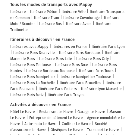
Tous les modes de transports avec Mappy
Itinéraire
Itinéraire Piéton
Itinéraire Vélo
Itinéraire Transports
en Commun
Itinéraire Train
Itinéraire Covoiturage
Itinéraire
Moto / Scooter
Itinéraire Bus
Itinéraire Avion
Itinéraire
Trottinette
Itinéraires à découvrir en France
Itinéraires avec Mappy
Itinéraires en France
Itinéraire Paris Lyon
Itinéraire Paris Deauville
Itinéraire Paris Bordeaux
Itinéraire
Marseille Paris
Itinéraire Paris Lille
Itinéraire Paris Orly
Itinéraire Paris Toulouse
Itinéraire Paris Nice
Itinéraire Paris
Nantes
Itinéraire Bordeaux Toulouse
Itinéraire Paris Tours
Itinéraire Paris Montpellier
Itinéraire Montpellier Toulouse
Itinéraire Paris La Rochelle
Itinéraire Paris Bruxelles
Itinéraire
Paris Beauvais
Itinéraire Paris Poitiers
Itinéraire Lyon Marseille
Itinéraire Paris Metz
Itinéraire Paris Troyes
Activités à découvrir en France
Hôtel Le Havre
Restaurant Le Havre
Garage Le Havre
Maison
Le Havre
Entreprise de bâtiment Le Havre
Agence immobilière Le
Havre
Auto-moto Le Havre
Coiffeur Le Havre
Société
d'assurance Le Havre
Obsèques Le Havre
Transport Le Havre