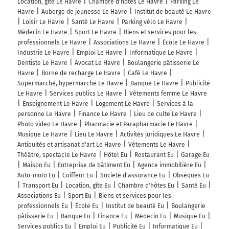
Location, gîte Le Havre
Chambre d'hôtes Le Havre
Parking Le
Havre
Auberge de jeunesse Le Havre
Institut de beauté Le Havre
Loisir Le Havre
Santé Le Havre
Parking vélo Le Havre
Médecin Le Havre
Sport Le Havre
Biens et services pour les
professionnels Le Havre
Associations Le Havre
École Le Havre
Industrie Le Havre
Emploi Le Havre
Informatique Le Havre
Dentiste Le Havre
Avocat Le Havre
Boulangerie pâtisserie Le
Havre
Borne de recharge Le Havre
Café Le Havre
Supermarché, hypermarché Le Havre
Banque Le Havre
Publicité
Le Havre
Services publics Le Havre
Vêtements femme Le Havre
Enseignement Le Havre
Logement Le Havre
Services à la
personne Le Havre
Finance Le Havre
Lieu de culte Le Havre
Photo video Le Havre
Pharmacie et Parapharmacie Le Havre
Musique Le Havre
Lieu Le Havre
Activités juridiques Le Havre
Antiquités et artisanat d'art Le Havre
Vêtements Le Havre
Théâtre, spectacle Le Havre
Hôtel Eu
Restaurant Eu
Garage Eu
Maison Eu
Entreprise de bâtiment Eu
Agence immobilière Eu
Auto-moto Eu
Coiffeur Eu
Société d'assurance Eu
Obsèques Eu
Transport Eu
Location, gîte Eu
Chambre d'hôtes Eu
Santé Eu
Associations Eu
Sport Eu
Biens et services pour les
professionnels Eu
École Eu
Institut de beauté Eu
Boulangerie
pâtisserie Eu
Banque Eu
Finance Eu
Médecin Eu
Musique Eu
Services publics Eu
Emploi Eu
Publicité Eu
Informatique Eu