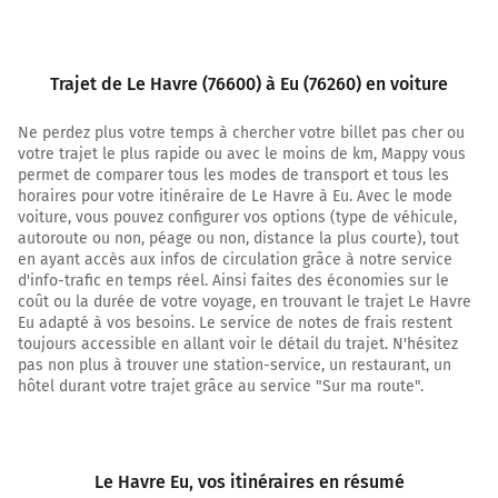
Au rond-point, prendre la 3ème sortie sur Rue Marceau
et continuer sur 160 mètres
2,5 km
Trajet de Le Havre (76600) à Eu (76260) en voiture
Tourner à droite sur D6015 (Boulevard Winston
Ne perdez plus votre temps à chercher votre billet pas cher ou
Churchill) et continuer sur 1,4 kilomètre
votre trajet le plus rapide ou avec le moins de km, Mappy vous
3,9 km
permet de comparer tous les modes de transport et tous les
horaires pour votre itinéraire de Le Havre à Eu. Avec le mode
Continuer D6015 (Boulevard de Léningrad) sur 650
voiture, vous pouvez configurer vos options (type de véhicule,
mètres
autoroute ou non, péage ou non, distance la plus courte), tout
en ayant accès aux infos de circulation grâce à notre service
4,6 km
d'info-trafic en temps réel. Ainsi faites des économies sur le
coût ou la durée de votre voyage, en trouvant le trajet Le Havre
Continuer D6015 (Boulevard de Léningrad) sur 1,9
Eu adapté à vos besoins. Le service de notes de frais restent
kilomètre
toujours accessible en allant voir le détail du trajet. N'hésitez
pas non plus à trouver une station-service, un restaurant, un
6,4 km
hôtel durant votre trajet grâce au service "Sur ma route".
Continuer N282 E5 (N282) sur 4,2 kilomètres
E5
N282
Le Havre Eu
, vos itinéraires en résumé
ROUEN-PARIS