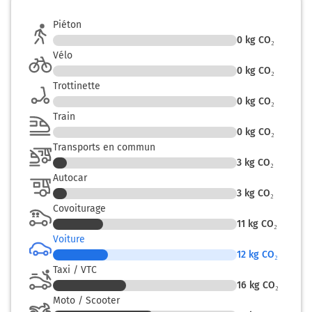
A28
Piéton
0
kg CO₂
114 km
Vélo
0
kg CO₂
Continuer E402 (A28) sur 9,7 kilomètres
Trottinette
E402
A28
0
kg CO₂
Train
CALAIS
0
kg CO₂
BOULOGNE
ABBEVILLE
Transports en commun
3
kg CO₂
124 km
Autocar
3
kg CO₂
Sortir et rejoindre D920. Continuer sur 450 mètres
Covoiturage
11
kg CO₂
6
Voiture
FOUCARMONT
12
kg CO₂
LONDINIÈRES
Taxi / VTC
16
kg CO₂
125 km
Moto / Scooter