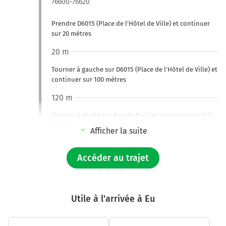
76600-76620
Prendre D6015 (Place de l'Hôtel de Ville) et continuer
sur 20 mètres
20 m
Tourner à gauche sur D6015 (Place de l'Hôtel de Ville) et
continuer sur 100 mètres
120 m
Tourner à droite sur Rue de Paris et continuer sur 140
mètres
Afficher la suite
260 m
Accéder au trajet
Continuer Place du Général de Gaulle sur 130 mètres
400 m
Tourner à gauche sur Place du Général de Gaulle et
Utile à l'arrivée à Eu
continuer sur 75 mètres
450 m