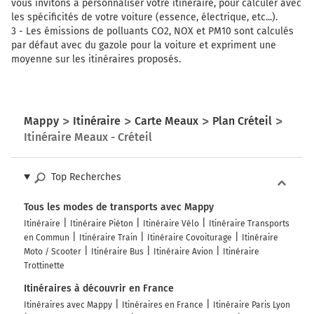
vous invitons à personnaliser votre itinéraire, pour calculer avec
les spécificités de votre voiture (essence, électrique, etc...).
3 -
Les émissions de polluants CO2, NOX et PM10 sont calculés
par défaut avec du gazole pour la voiture et expriment une
moyenne sur les itinéraires proposés.
Mappy
Itinéraire
Carte Meaux
Plan Créteil
Itinéraire Meaux - Créteil
Top Recherches
Tous les modes de transports avec Mappy
Itinéraire
Itinéraire Piéton
Itinéraire Vélo
Itinéraire Transports
en Commun
Itinéraire Train
Itinéraire Covoiturage
Itinéraire
Moto / Scooter
Itinéraire Bus
Itinéraire Avion
Itinéraire
Trottinette
Itinéraires à découvrir en France
Itinéraires avec Mappy
Itinéraires en France
Itinéraire Paris Lyon