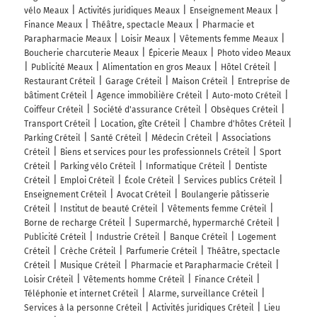
vélo Meaux
Activités juridiques Meaux
Enseignement Meaux
Finance Meaux
Théâtre, spectacle Meaux
Pharmacie et
Parapharmacie Meaux
Loisir Meaux
Vêtements femme Meaux
Boucherie charcuterie Meaux
Épicerie Meaux
Photo video Meaux
Publicité Meaux
Alimentation en gros Meaux
Hôtel Créteil
Restaurant Créteil
Garage Créteil
Maison Créteil
Entreprise de
bâtiment Créteil
Agence immobilière Créteil
Auto-moto Créteil
Coiffeur Créteil
Société d'assurance Créteil
Obsèques Créteil
Transport Créteil
Location, gîte Créteil
Chambre d'hôtes Créteil
Parking Créteil
Santé Créteil
Médecin Créteil
Associations
Créteil
Biens et services pour les professionnels Créteil
Sport
Créteil
Parking vélo Créteil
Informatique Créteil
Dentiste
Créteil
Emploi Créteil
École Créteil
Services publics Créteil
Enseignement Créteil
Avocat Créteil
Boulangerie pâtisserie
Créteil
Institut de beauté Créteil
Vêtements femme Créteil
Borne de recharge Créteil
Supermarché, hypermarché Créteil
Publicité Créteil
Industrie Créteil
Banque Créteil
Logement
Créteil
Crèche Créteil
Parfumerie Créteil
Théâtre, spectacle
Créteil
Musique Créteil
Pharmacie et Parapharmacie Créteil
Loisir Créteil
Vêtements homme Créteil
Finance Créteil
Téléphonie et internet Créteil
Alarme, surveillance Créteil
Services à la personne Créteil
Activités juridiques Créteil
Lieu