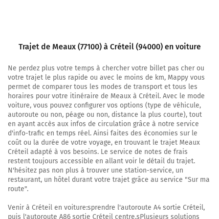
1,2 km
Continuer N36 (Rue Cornillon) sur 1,2 kilomètre
Rue François de Tessan
Trajet de Meaux (77100) à Créteil (94000) en voiture
2,4 km
Ne perdez plus votre temps à chercher votre billet pas cher ou
votre trajet le plus rapide ou avec le moins de km, Mappy vous
Au rond-point, prendre la 3ème sortie sur D360 et
permet de comparer tous les modes de transport et tous les
continuer sur 2,8 kilomètres
horaires pour votre itinéraire de Meaux à Créteil. Avec le mode
voiture, vous pouvez configurer vos options (type de véhicule,
Mareuil-lès-Meaux
autoroute ou non, péage ou non, distance la plus courte), tout
La Hayette
en ayant accès aux infos de circulation grâce à notre service
d'info-trafic en temps réel. Ainsi faites des économies sur le
coût ou la durée de votre voyage, en trouvant le trajet Meaux
5,2 km
Créteil adapté à vos besoins. Le service de notes de frais
restent toujours accessible en allant voir le détail du trajet.
Au rond-point, prendre la 3ème sortie sur la voie et
N'hésitez pas non plus à trouver une station-service, un
continuer sur 100 mètres
restaurant, un hôtel durant votre trajet grâce au service "Sur ma
route".
A4
Melun
Venir à Créteil en voiture:sprendre l'autoroute A4 sortie Créteil,
Marne-la-Vallée
puis l'autoroute A86 sortie Créteil centre.sPlusieurs solutions