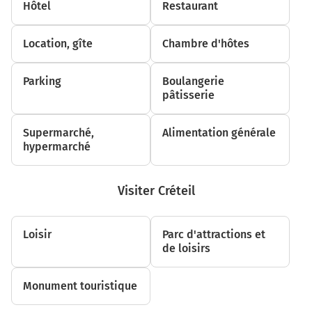
Hôtel
Restaurant
Continuer A4 sur 25 mètres
A4
Location, gîte
Chambre d'hôtes
Paris
Melun
Parking
Boulangerie
Coulommiers
pâtisserie
550 m
Supermarché,
Alimentation générale
Tourner à gauche sur D603 (Cours Pinteville) et
hypermarché
continuer sur 120 mètres
700 m
Visiter Créteil
Continuer N36 (Pont Jean Bureau) sur 550 mètres
Loisir
Paris
Parc d'attractions et
A4
de loisirs
Melun
Coulommiers-Nanteuil
Monument touristique
Pont Jean Bureau