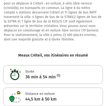
Coulommiers
pour se déplacer à Créteil : en voiture, à vélo libre-service
Crécy-la-Chapelle
(cristolib), en transports en commun. La ligne 8 du métro
Quincy-Voisins
compte 4 stations desservant Créteil et 11 lignes de bus RATP
traversent la ville. 4 lignes de bus de la STRAV,2 lignes de bus de
5,3 km
la SETRA et 1 ligne de bus de la KEOLIS CIF sont également
présentes sur le territoire cristolien. Vous pouvez aussi vous
Prendre à droite et rejoindre A4. Continuer sur 450
déplacer en covoiturage et en voiture libre service (19 bornes).
mètres
Pour le stationnement, la ville a prévu 22 400 places environ,
dont une majorité gratuite et à durée illimitée.
A4
Melun
Marne-la-Vallée
Meaux Créteil
, vos itinéraires en résumé
Coulommiers
Crécy-la-Chapelle
Quincy-Voisins
Durée
(1)
36 min à 54 min
5,8 km
Distance en voiture
Prendre à gauche et rejoindre A140. Continuer sur 3
44,5 km à 50 km
kilomètres