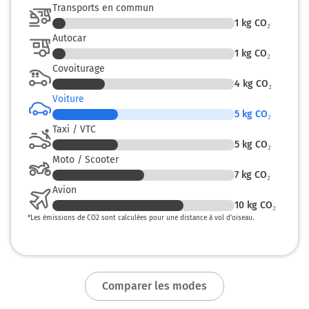
Transports en commun
48,6 km
1
kg CO₂
Autocar
Prendre à gauche et rejoindre Voie Expresse. Continuer
1
kg CO₂
sur 200 mètres
Covoiturage
4
kg CO₂
N186
Voiture
Saint-Maur-des-Fossés
5
kg CO₂
Hôpital Intercommunal
Taxi / VTC
5
kg CO₂
48,8 km
Moto / Scooter
Tourner à droite sur Rue des Sablières et continuer sur
7
kg CO₂
5 mètres
Avion
10
kg CO₂
Créteil
0h37
*
Les émissions de CO2 sont calculées pour une distance à vol d’oiseau.
94000
Comparer les modes