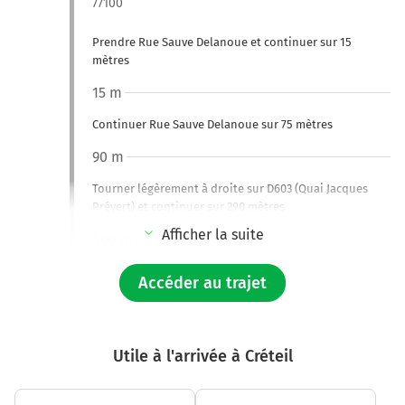
77100
Prendre Rue Sauve Delanoue et continuer sur 15
mètres
15 m
Continuer Rue Sauve Delanoue sur 75 mètres
90 m
Tourner légèrement à droite sur D603 (Quai Jacques
Prévert) et continuer sur 290 mètres
Afficher la suite
400 m
Continuer D603 (Place Lafayette) sur 70 mètres
Accéder au trajet
450 m
Tourner légèrement à gauche sur D603 (Place La
Fayette) et continuer sur 80 mètres
Utile à l'arrivée à Créteil
550 m