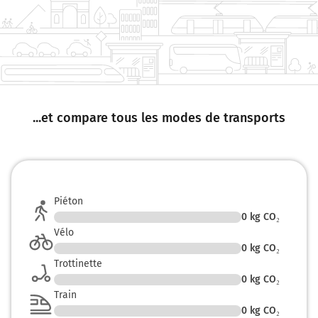
Périphérique de l'Île-de-France
47,3 km
Prendre à droite et rejoindre D1 (Voie Expresse).
Continuer sur 1,1 kilomètre
D1
...et compare tous les modes de transports
CRÉTEIL-CENTRE
Voie Expresse
48,4 km
Piéton
Sortir et rejoindre Voie Expresse. Continuer sur 160
0
kg CO₂
mètres
Vélo
0
kg CO₂
N186
Trottinette
A86
0
kg CO₂
Saint-Maur-des-Fossés
Melun-Sénart
Train
Choisy-le-Roi
0
kg CO₂