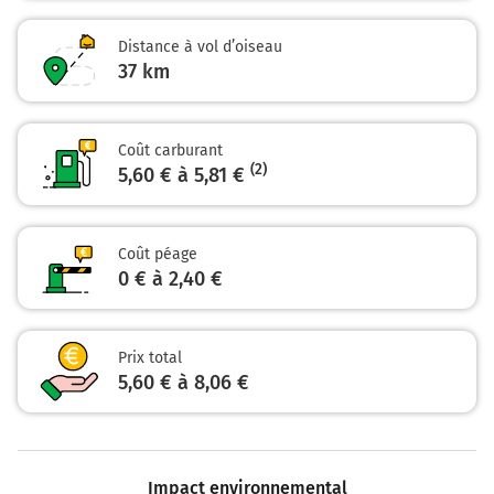
A140
Distance à vol d’oiseau
Paris
37
Marne-la-Vallée
km
Melun
8,8 km
Coût carburant
(2)
5,60 € à 5,81 €
Prendre à droite et rejoindre A4. Continuer sur 22
kilomètres
A4
E50
Coût péage
0 € à 2,40 €
PARIS
MARNE LA VALLÉE
PROVINS
MELUN
Prix total
5,60 € à 8,06 €
Autoroute de l'Est
Payer 2,40 € (Péage Coutevroult)
31,0 km
Impact environnemental