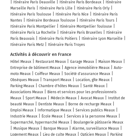
Itinéraire Paris Deauville
Itinéraire Paris Bordeaux
Itinéraire
Marseille Paris
Itinéraire Paris Lille
Itinéraire Paris Orly
Itinéraire Paris Toulouse
Itinéraire Paris Nice
Itinéraire Paris
Nantes
Itinéraire Bordeaux Toulouse
Itinéraire Paris Tours
Itinéraire Paris Montpellier
Itinéraire Montpellier Toulouse
Itinéraire Paris La Rochelle
Itinéraire Paris Bruxelles
Itinéraire
Paris Beauvais
Itinéraire Paris Poitiers
Itinéraire Lyon Marseille
Itinéraire Paris Metz
Itinéraire Paris Troyes
Activités à découvrir en France
Hôtel Meaux
Restaurant Meaux
Garage Meaux
Maison Meaux
Entreprise de bâtiment Meaux
Agence immobilière Meaux
Auto-
moto Meaux
Coiffeur Meaux
Société d'assurance Meaux
Obsèques Meaux
Transport Meaux
Location, gîte Meaux
Parking Meaux
Chambre d'hôtes Meaux
Santé Meaux
Associations Meaux
Biens et services pour les professionnels
Meaux
Sport Meaux
Médecin Meaux
Avocat Meaux
Institut de
beauté Meaux
Dentiste Meaux
Borne de recharge Meaux
Emploi Meaux
Informatique Meaux
Services publics Meaux
Industrie Meaux
École Meaux
Services à la personne Meaux
Supermarché, hypermarché Meaux
Boulangerie pâtisserie Meaux
Musique Meaux
Banque Meaux
Alarme, surveillance Meaux
Logement Meaux
Lieu de culte Meaux
Opticien Meaux
Parking