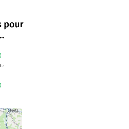
s pour
..
te
e