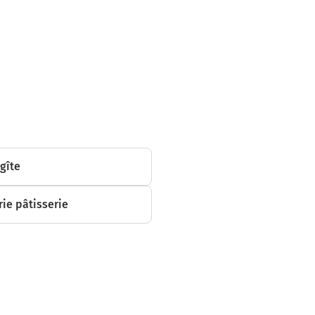
et continuer
omètres
 gîte
er sur 1,2
ie pâtisserie
uer sur 3,5
uer sur 8,2