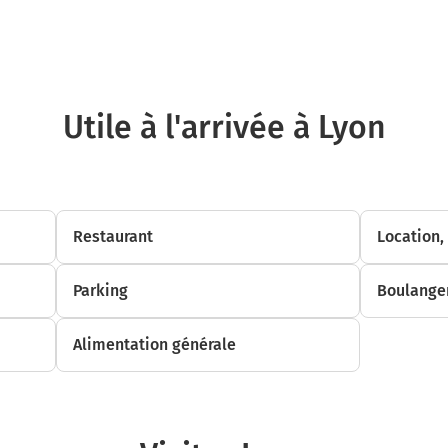
Au rond-point, prendre la 2ème sortie sur D406 (Route Départementale) 
sur 280 mètres
5,0 km
Tourner à gauche sur Route Nationale et continuer sur 95 mètres
Utile à l'arrivée à Lyon
5,1 km
Prendre à gauche et rejoindre N36 (Route Nationale). Continuer sur 3 kil
8,1 km
Restaurant
Location,
Au rond-point, prendre la 1ère sortie sur N36 (Route Nationale) et continu
kilomètre
Parking
Boulanger
9,2 km
Au rond-point, prendre la 2ème sortie sur N36 (Route Nationale) et contin
Alimentation générale
kilomètres
12,7 km
Au rond-point, prendre la 3ème sortie sur N36 (Route Nationale) et contin
kilomètres