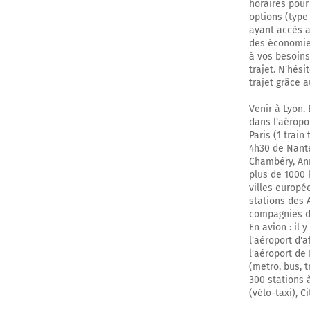
horaires pour
options (type
ayant accès au
des économies
à vos besoins.
trajet. N'hési
trajet grâce a
Venir à Lyon. 
dans l'aéropo
Paris (1 train
4h30 de Nante
Chambéry, Ann
plus de 1000 
villes europé
stations des A
compagnies de
En avion : il 
l'aéroport d'
l'aéroport de
(metro, bus, t
300 stations à
(vélo-taxi), C