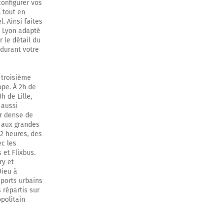
configurer vos
 tout en
nuer sur 1
. Ainsi faites
y Lyon adapté
r le détail du
 durant votre
nuer sur 5,8
e troisième
ope. À 2h de
h de Lille,
 aussi
nuer sur 400
er dense de
t aux grandes
 2 heures, des
ec les
s
et Flixbus.
ry et
Dieu à
sports urbains
s répartis sur
opolitain