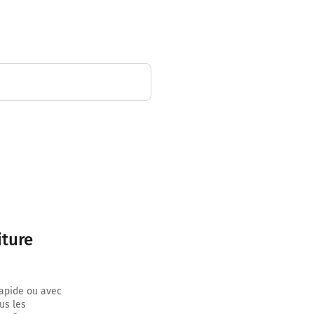
uer sur 10
iture
rapide ou avec
us les