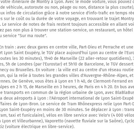
 votre itinéraire de Montry à Lyon. Avec le mode voiture, vous pouvez 
 de véhicule, autoroute ou non, péage ou non, distance la plus courte),
Au rond-point, prendre la 2ème sortie sur N36 (Route Nationale) et conti
x infos de circulation grâce à notre service d'info-trafic en temps réel
kilomètre
 sur le coût ou la durée de votre voyage, en trouvant le trajet Montr
 Le service de notes de frais restent toujours accessible en allant voi
32,5 km
tez pas non plus à trouver une station-service, un restaurant, un hôtel
u service "Sur ma route".
Au rond-point, prendre la 2ème sortie sur N36 (Route Nationale) et conti
kilomètres
En train : avec deux gares en centre ville, Part-Dieu et Perrache et un
rt Lyon Saint Exupéry, le TGV place aujourd'hui Lyon au centre de l'Eur
38,3 km
 toutes les 30 minutes), 1h40 de Marseille (22 aller-retour quotidiens), 3
s, 5h de Londres (par l'Eurostar) et 5h10 de Barcelone, le TGV dessert
Au rond-point, prendre la 2ème sortie sur N36 (Route Nationale) et conti
ecy ou Bruxelles. En voiture : la ville est au centre d'un réseau routi
mètres
km, qui la relie à toutes les grandes villes d'Auvergne-Rhône-Alpes, e
ennes. De Genève, vous êtes à Lyon en 1 h 40, de Clermont-Ferrand en
38,7 km
lpes en 2 h 15, de Marseille en 3 heures, de Paris en 4 h 20. En bus av
Au rond-point, prendre la 2ème sortie sur N36 et continuer sur 120 mètre
 transports en commun de la région urbaine de Lyon, avec BlaBlaBus 
y a deux aéroports à Lyon : l'Aéroport international de Lyon Saint-Exupé
38,8 km
affaires de Lyon-Bron. Le service de Tram Rhônexpress relie Lyon Part-
 Lyon Saint-Exupéry en moins de 30 minutes. Se déplacer à Lyon : tran
Prendre à droite et rejoindre A5. Continuer sur 300 mètres
ram, taxi et funiculaire), vélos en libre service avec Velo'v (4 000 vélo
 Lyon et Villeurbanne), Vaporetto (navette fluviale sur la Saône), Cycl
A5
itiz (voiture électrique en libre-service).
Troyes