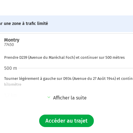
r une zone à trafic limité
Montry
77450
Prendre D239 (Avenue du Maréchal Foch) et continuer sur 500 mètres
500 m
Tourner légèrement à gauche sur D934 (Avenue du 27 Août 1944) et continu
kilomètre
1,7 km
Afficher la suite
Tourner à droite sur D436 (Rue de Melun) et continuer sur 3 kilomètres
Route de Melun
Accéder au trajet
4,7 km