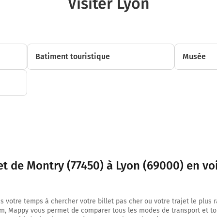
Visiter Lyon
Route Nationale
20,9 km
Continuer N36 (Route Nationale) sur 270 mètres
Batiment touristique
Musée
Chaumes-en-Brie
Route Nationale
21,2 km
Au rond-point, prendre la 1ère sortie sur N36 (Route Nationale) et contin
kilomètres
D1004
et de Montry (77450) à Lyon (69000) en vo
Nancy
Fontenay-Trésigny
Route Nationale
s votre temps à chercher votre billet pas cher ou votre trajet le plus 
m, Mappy vous permet de comparer tous les modes de transport et to
31,4 km