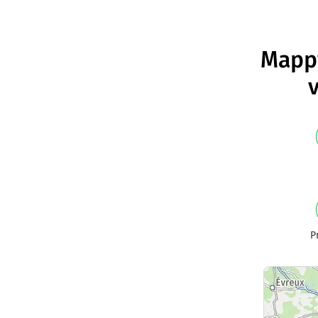
Mappy
v
P