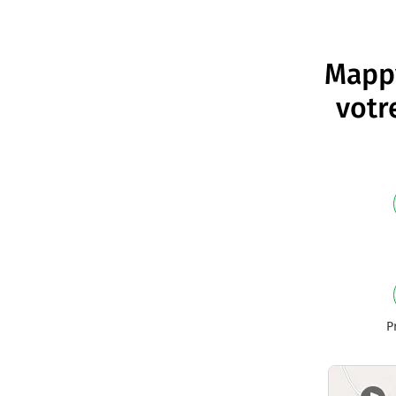
Mappy
votr
P