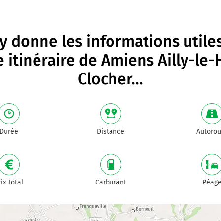
 donne les informations utile
e itinéraire de
Amiens Ailly-le-
Clocher
...
Durée
Distance
Autorou
rix total
Carburant
Péag