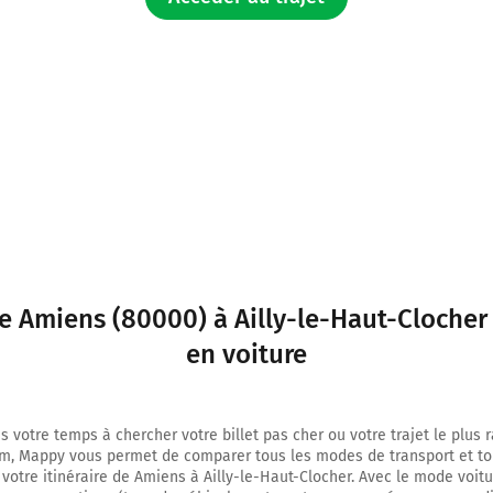
1,5 km
Tourner à gauche sur Place du Maréchal Foch et continuer sur 90 mètres
1,6 km
Continuer Place du Maréchal Foch sur 90 mètres
1,7 km
Tourner légèrement à droite sur Rue Lucien Fournier et continuer sur 450 m
2,2 km
Au rond-point, prendre la 1ère sortie sur la voie et continuer sur 55 mètres
de Amiens (80000) à Ailly-le-Haut-Clocher
2,2 km
en voiture
Continuer Avenue de l'Hippodrome sur 550 mètres
2,8 km
s votre temps à chercher votre billet pas cher ou votre trajet le plus 
m, Mappy vous permet de comparer tous les modes de transport et to
Continuer Avenue de la Licorne sur 300 mètres
 votre itinéraire de Amiens à Ailly-le-Haut-Clocher. Avec le mode voitu