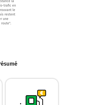
istance la
o-trafic en
 sur 280 mètres
trouvant le
ais restent
er une
 route".
inuer sur 1
n résumé