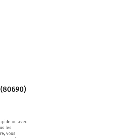
ètres
 (80690)
rapide ou avec
us les
re, vous