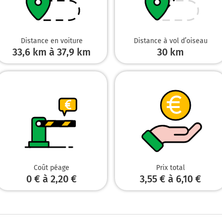
Rouen
5,0 km
Distance en voiture
Distance à vol d’oiseau
Prendre à droite et rejoindre A16. Continuer sur 200 mètres
33,6 km à 37,9 km
30
km
A16
Paris
Calais
Rouen
5,2 km
Prendre à gauche et rejoindre la voie. Continuer sur 850 mètres
Prendre un ticket (Péage Amiens Ouest)
Coût péage
Prix total
6,1 km
0 € à 2,20 €
3,55 € à 6,10 €
Prendre à droite et rejoindre A16. Continuer sur 22 kilomètres
A16
Calais