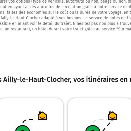
3,1 km
urer vos options (type de véhicule, autoroute ou non, péage ou non, d
tout en ayant accès aux infos de circulation grâce à notre service d'inf
Au rond-point, prendre la 2ème sortie sur Avenue de la Licorne et continuer
insi faites des économies sur le coût ou la durée de votre voyage, en 
 Ailly-le-Haut-Clocher adapté à vos besoins. Le service de notes de fr
3,4 km
sible en allant voir le détail du trajet. N'hésitez pas non plus à trouv
e, un restaurant, un hôtel durant votre trajet grâce au service "Sur ma
Au rond-point, prendre la 1ère sortie sur Avenue François Mitterrand et cont
kilomètre
4,4 km
Au rond-point, prendre la 1ère sortie sur la voie et continuer sur 75 mètres
4,5 km
 Ailly-le-Haut-Clocher
, vos itinéraires e
Continuer Avenue François Mitterrand sur 450 mètres
4,9 km
Au rond-point, prendre la 2ème sortie sur la voie et continuer sur 90 mètres
A16
Paris
Calais