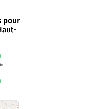
s pour
Haut-
te
e