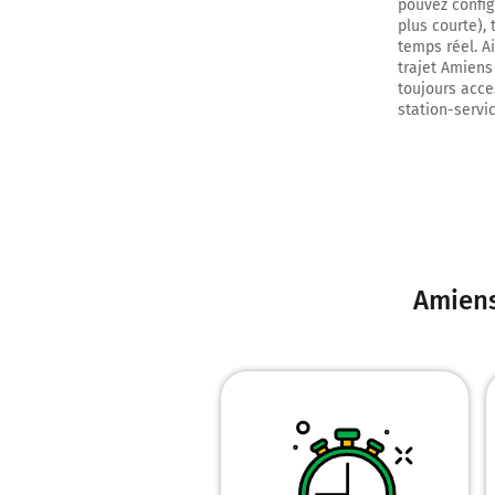
pouvez config
plus courte), 
temps réel. A
trajet Amiens
toujours acces
station-servic
Amiens