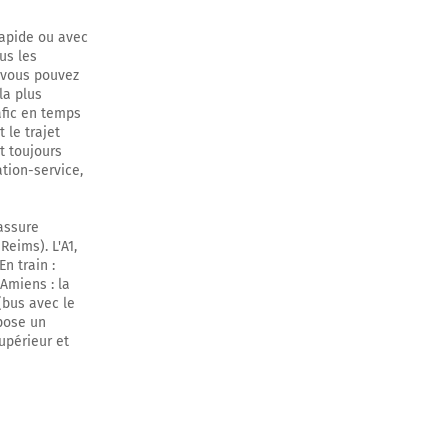
rapide ou avec
us les
, vous pouvez
la plus
afic en temps
 le trajet
t toujours
ation-service,
 assure
Reims). L'A1,
En train :
Amiens : la
(bus avec le
pose un
upérieur et