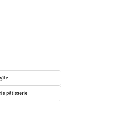
inuer sur 4,7
res
 gîte
ilomètres
ie pâtisserie