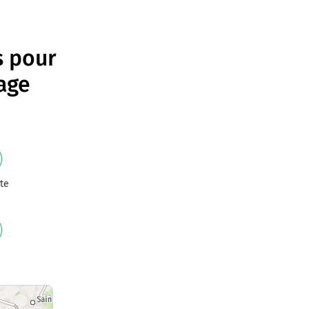
s pour
age
te
e