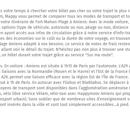
A16
E402
s votre temps à chercher votre billet pas cher ou votre trajet le plus 
Abbeville
m, Mappy vous permet de comparer tous les modes de transport et to
Rouen
 votre itinéraire de Fort-Mahon-Plage à Amiens. Avec le mode voiture
Amiens
s options (type de véhicule, autoroute ou non, péage ou non, distance 
Paris
 en ayant accès aux infos de circulation grâce à notre service d'info-tr
Berck
ites des économies sur le coût ou la durée de votre voyage, en trouvant
Boulogne
age Amiens adapté à vos besoins. Le service de notes de frais resten
allant voir le détail du trajet. N'hésitez pas non plus à trouver une st
20,7 km
, un hôtel durant votre trajet grâce au service "Sur ma route".
Prendre à droite et rejoindre la voie. Continuer sur 260 mètres
. En voiture : Amiens est située à 1h15 de Paris par l'autoroute. L'A29
 liaisons avec la Normandie (Rouen et le Havre) et l'Est de la France (
Prendre un ticket (Péage Côte Picarde)
 A29, permet une liaison efficace avec la région Est de l'Île de France. 
tué à 1h de Paris. En autocar avec Flixbus et BlaBlaBus. Se déplacer à 
20,9 km
oyens de transport sont disponibles dans l’agglomération amiénoise 
, vélo libre service Vélam, vélo-taxi avec Happymoov Amiens qui pro
Prendre à droite et rejoindre A16 E402. Continuer sur 56 kilomètres
ansport urbain). Sans oublier que de nombreux sites d’enseignement s
sont insérés dans la ville et sont tout simplement accessibles…à pied.
A16
E402
Abbeville
Amiens
Rouen