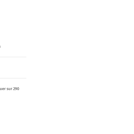
s
uer sur 290