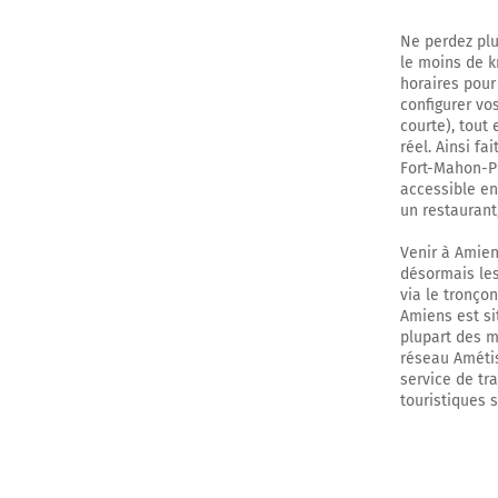
Ne perdez plu
le moins de k
horaires pour
configurer vo
courte), tout
réel. Ainsi fa
Fort-Mahon-Pl
accessible en 
un restaurant
Venir à Amiens
désormais les
via le tronçon
Amiens est si
plupart des m
réseau Amétis
service de tr
touristiques 