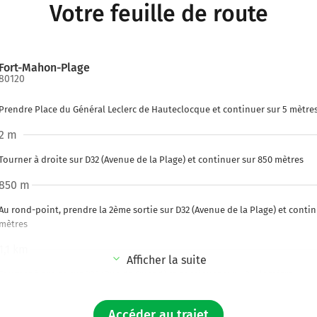
Votre feuille de route
Fort-Mahon-Plage
80120
Prendre Place du Général Leclerc de Hauteclocque et continuer sur 5 mètre
2 m
Tourner à droite sur D32 (Avenue de la Plage) et continuer sur 850 mètres
850 m
Au rond-point, prendre la 2ème sortie sur D32 (Avenue de la Plage) et contin
mètres
1,1 km
Afficher la suite
Tourner à droite sur D32 (Rue de Quend) et continuer sur 1,8 kilomètre
2,9 km
Accéder au trajet