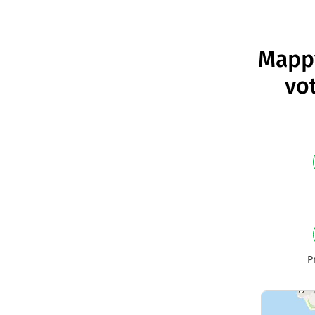
Mappy
vot
P