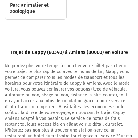
Rue Jules Lardière
Parc animalier et
zoologique
20,5 km
Tourner légèrement à droite sur D1 (Rue Jules Lardière)
et continuer sur 750 mètres
21,3 km
Trajet de Cappy (80340) à Amiens (80000) en voiture
Au rond-point, prendre la 1ère sortie sur D1 (Rue Roger
Salengro) et continuer sur 700 mètres
Ne perdez plus votre temps à chercher votre billet pas cher ou
votre trajet le plus rapide ou avec le moins de km, Mappy vous
22,0 km
permet de comparer tous les modes de transport et tous les
Au rond-point, prendre la 1ère sortie sur D1 (Rue
horaires pour votre itinéraire de Cappy à Amiens. Avec le mode
voiture, vous pouvez configurer vos options (type de véhicule,
Hippolyte Noiret) et continuer sur 1,4 kilomètre
autoroute ou non, péage ou non, distance la plus courte), tout
23,4 km
en ayant accès aux infos de circulation grâce à notre service
d'info-trafic en temps réel. Ainsi faites des économies sur le
Au rond-point, prendre la 2ème sortie sur D1 (Route de
coût ou la durée de votre voyage, en trouvant le trajet Cappy
Corbie) et continuer sur 8,2 kilomètres
Amiens adapté à vos besoins. Le service de notes de frais
restent toujours accessible en allant voir le détail du trajet.
Rue de la République
N'hésitez pas non plus à trouver une station-service, un
restaurant, un hôtel durant votre trajet grâce au service "Sur ma