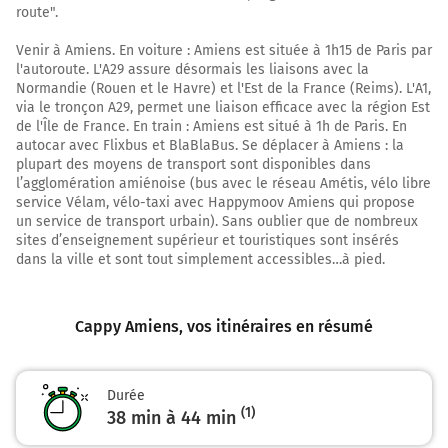
31,6 km
route".
Au rond-point, prendre la 2ème sortie sur D1 (Route de
Venir à Amiens. En voiture : Amiens est située à 1h15 de Paris par
Corbie) et continuer sur 240 mètres
l'autoroute. L'A29 assure désormais les liaisons avec la
Normandie (Rouen et le Havre) et l'Est de la France (Reims). L'A1,
A16
via le tronçon A29, permet une liaison efficace avec la région Est
Calais
de l'Île de France. En train : Amiens est situé à 1h de Paris. En
Rouen
autocar avec Flixbus et BlaBlaBus. Se déplacer à Amiens : la
Amiens-Nord
plupart des moyens de transport sont disponibles dans
Espace Industriel-Nord
l’agglomération amiénoise (bus avec le réseau Amétis, vélo libre
Hôpital-Nord
service Vélam, vélo-taxi avec Happymoov Amiens qui propose
un service de transport urbain). Sans oublier que de nombreux
Route de Corbie
sites d’enseignement supérieur et touristiques sont insérés
dans la ville et sont tout simplement accessibles…à pied.
31,9 km
Au rond-point, prendre la 1ère sortie sur D1 (Route de
Cappy Amiens
, vos itinéraires en résumé
Corbie) et continuer sur 1,4 kilomètre
33,3 km
Durée
Au rond-point, prendre la 1ère sortie sur D1 (Route de
(1)
38 min à 44 min
Corbie) et continuer sur 1,9 kilomètre