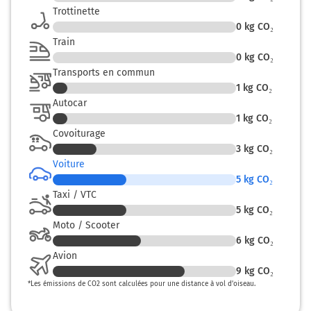
Trottinette
0
kg CO₂
Train
0
kg CO₂
Transports en commun
1
kg CO₂
Autocar
1
kg CO₂
Covoiturage
3
kg CO₂
Voiture
5
kg CO₂
Taxi / VTC
5
kg CO₂
Moto / Scooter
6
kg CO₂
Avion
9
kg CO₂
*
Les émissions de CO2 sont calculées pour une distance à vol d’oiseau.