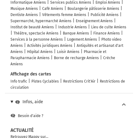
Informatique Amiens
Services publics Amiens
Emploi Amiens
Musique Amiens
Café Amiens
Boulangerie pâtisserie Amiens
Dentiste Amiens
Vêtements femme Amiens
Publicité Amiens
Supermarché, hypermarché Amiens
Enseignement Amiens
Institut de beauté Amiens
Industrie Amiens
Lieu de culte Amiens
Théâtre, spectacle Amiens
Banque Amiens
Finance Amiens
Services à la personne Amiens
Logement Amiens
Photo video
Amiens
Activités juridiques Amiens
Antiquités et artisanat d'art
Amiens
Hôpital Amiens
Loisir Amiens
Pharmacie et
Parapharmacie Amiens
Borne de recharge Amiens
Crèche
Amiens
Affichage des cartes
Info trafic
Pistes Cyclables
Restrictions Crit'Air
Restrictions de
circulation
Infos, aide
Besoin d'aide ?
ACTUALITÉ
Retrouvez Mappy sur...