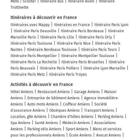
Moto / Scooter
Itinéraire Bus
Itinéraire Avion
Itinéraire
Trottinette
Itinéraires à découvrir en France
Itinéraires avec Mappy
Itinéraires en France
Itinéraire Paris Lyon
Itinéraire Paris Deauville
Itinéraire Paris Bordeaux
Itinéraire
Marseille Paris
Itinéraire Paris Lille
Itinéraire Paris Orly
Itinéraire Paris Toulouse
Itinéraire Paris Nice
Itinéraire Paris
Nantes
Itinéraire Bordeaux Toulouse
Itinéraire Paris Tours
Itinéraire Paris Montpellier
Itinéraire Montpellier Toulouse
Itinéraire Paris La Rochelle
Itinéraire Paris Bruxelles
Itinéraire
Paris Beauvais
Itinéraire Paris Poitiers
Itinéraire Lyon Marseille
Itinéraire Paris Metz
Itinéraire Paris Troyes
Activités à découvrir en France
Hôtel Amiens
Restaurant Amiens
Garage Amiens
Maison
Amiens
Entreprise de bâtiment Amiens
Agence immobilière
Amiens
Auto-moto Amiens
Coiffeur Amiens
Société
d'assurance Amiens
Obsèques Amiens
Transport Amiens
Location, gîte Amiens
Chambre d'hôtes Amiens
Parking Amiens
Spa Amiens
Santé Amiens
Médecin Amiens
Associations
Amiens
Parking vélo Amiens
Sport Amiens
Biens et services
pour les professionnels Amiens
École Amiens
Avocat Amiens