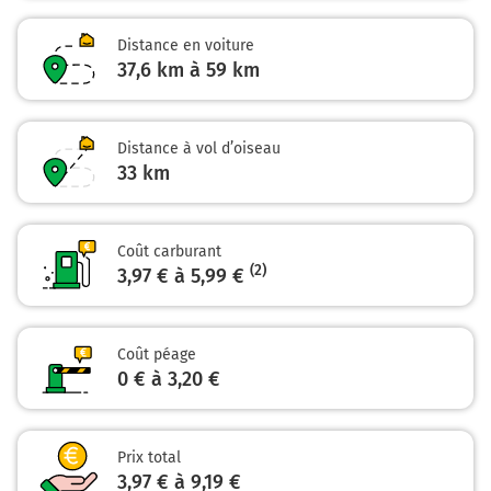
35,1 km
Distance en voiture
Continuer Rue Valentin Haüy sur 500 mètres
37,6 km à 59 km
35,6 km
Tourner à gauche sur Rue Léon Dupontreue et
Distance à vol d’oiseau
continuer sur 5 mètres
33
km
35,6 km
Continuer Chaussée Saint-Pierre sur 650 mètres
Coût carburant
36,3 km
(2)
3,97 € à 5,99 €
Tourner à gauche sur Rue des Déportés et continuer
sur 550 mètres
Coût péage
Rue des Déportés
0 € à 3,20 €
36,8 km
Continuer Place Vogel sur 15 mètres
Prix total
3,97 € à 9,19 €
36,8 km