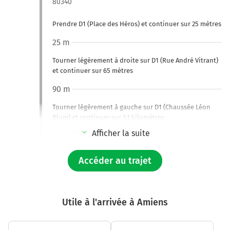
80340
Prendre D1 (Place des Héros) et continuer sur 25 mètres
25 m
Tourner légèrement à droite sur D1 (Rue André Vitrant)
et continuer sur 65 mètres
90 m
Tourner légèrement à gauche sur D1 (Chaussée Léon
Blum) et continuer sur 3,1 kilomètres
Chaussée Léon Blum
Afficher la suite
3,2 km
Accéder au trajet
Tourner à droite sur D329 (Place de la Liberté) et
continuer sur 55 mètres
3,3 km
Utile à l'arrivée à Amiens
Tourner à gauche sur D1 (Place de la Liberté) et
continuer sur 16 kilomètres