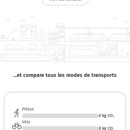
...et compare tous les modes de transports
Piéton
0
kg CO₂
Vélo
0
kg CO₂