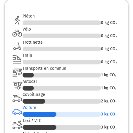
Piéton
0
kg CO₂
Vélo
0
kg CO₂
Trottinette
0
kg CO₂
Train
0
kg CO₂
Transports en commun
1
kg CO₂
Autocar
1
kg CO₂
Covoiturage
2
kg CO₂
Voiture
3
kg CO₂
Taxi / VTC
3
kg CO₂