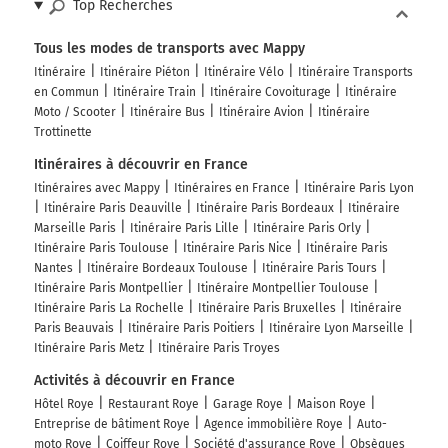
Top Recherches
Tous les modes de transports avec Mappy
Itinéraire
Itinéraire Piéton
Itinéraire Vélo
Itinéraire Transports
en Commun
Itinéraire Train
Itinéraire Covoiturage
Itinéraire
Moto / Scooter
Itinéraire Bus
Itinéraire Avion
Itinéraire
Trottinette
Itinéraires à découvrir en France
Itinéraires avec Mappy
Itinéraires en France
Itinéraire Paris Lyon
Itinéraire Paris Deauville
Itinéraire Paris Bordeaux
Itinéraire
Marseille Paris
Itinéraire Paris Lille
Itinéraire Paris Orly
Itinéraire Paris Toulouse
Itinéraire Paris Nice
Itinéraire Paris
Nantes
Itinéraire Bordeaux Toulouse
Itinéraire Paris Tours
Itinéraire Paris Montpellier
Itinéraire Montpellier Toulouse
Itinéraire Paris La Rochelle
Itinéraire Paris Bruxelles
Itinéraire
Paris Beauvais
Itinéraire Paris Poitiers
Itinéraire Lyon Marseille
Itinéraire Paris Metz
Itinéraire Paris Troyes
Activités à découvrir en France
Hôtel Roye
Restaurant Roye
Garage Roye
Maison Roye
Entreprise de bâtiment Roye
Agence immobilière Roye
Auto-
moto Roye
Coiffeur Roye
Société d'assurance Roye
Obsèques