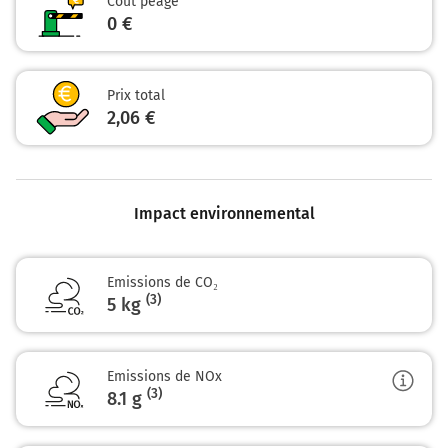
Coût péage
0 €
Prix total
2,06 €
Impact environnemental
Emissions de CO₂
(3)
5 kg
Emissions de NOx
(3)
8.1
g