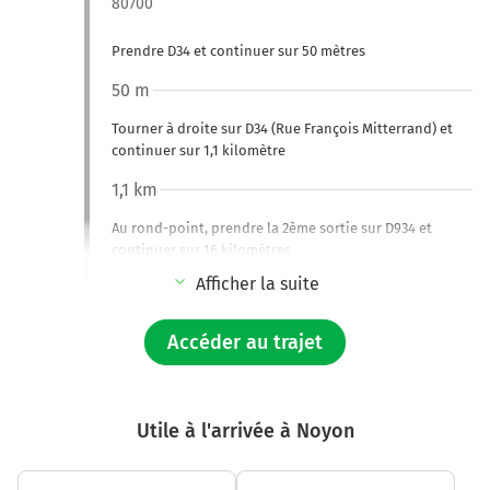
80700
Prendre D34 et continuer sur 50 mètres
50 m
Tourner à droite sur D34 (Rue François Mitterrand) et
continuer sur 1,1 kilomètre
1,1 km
Au rond-point, prendre la 2ème sortie sur D934 et
continuer sur 16 kilomètres
Afficher la suite
17,5 km
Au rond-point, prendre la 3ème sortie sur D934 et
Accéder au trajet
continuer sur 2 kilomètre
D934
19,5 km
Utile à l'arrivée à Noyon
Au rond-point, prendre la 4ème sortie sur D932 D934
(Avenue de la Libération) et continuer sur 230 mètres