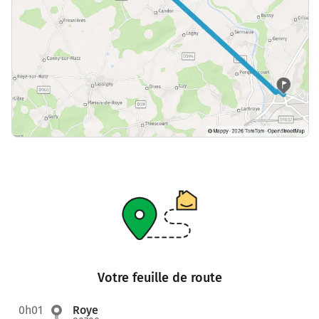
Votre feuille de route
0h01
Roye