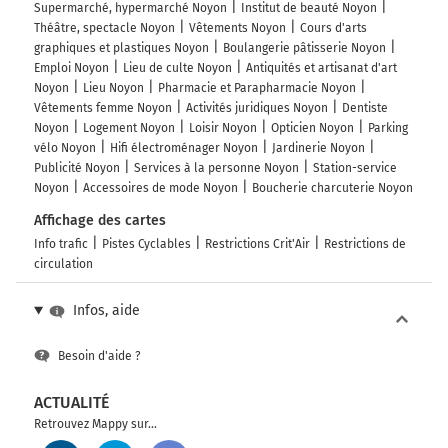
Supermarché, hypermarché Noyon
Institut de beauté Noyon
Théâtre, spectacle Noyon
Vêtements Noyon
Cours d'arts
graphiques et plastiques Noyon
Boulangerie pâtisserie Noyon
Emploi Noyon
Lieu de culte Noyon
Antiquités et artisanat d'art
Noyon
Lieu Noyon
Pharmacie et Parapharmacie Noyon
Vêtements femme Noyon
Activités juridiques Noyon
Dentiste
Noyon
Logement Noyon
Loisir Noyon
Opticien Noyon
Parking
vélo Noyon
Hifi électroménager Noyon
Jardinerie Noyon
Publicité Noyon
Services à la personne Noyon
Station-service
Noyon
Accessoires de mode Noyon
Boucherie charcuterie Noyon
Affichage des cartes
Info trafic
Pistes Cyclables
Restrictions Crit'Air
Restrictions de
circulation
Infos, aide
Besoin d'aide ?
ACTUALITÉ
Retrouvez Mappy sur...