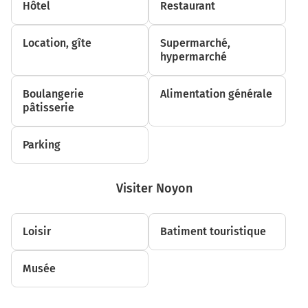
Hôtel
Restaurant
19,7 km
Location, gîte
Supermarché,
Tourner à droite sur D934 (Boulevard Mony) et
hypermarché
continuer sur 400 mètres
Noyon
0h17
Boulangerie
Alimentation générale
60400
pâtisserie
Parking
Visiter Noyon
Loisir
Batiment touristique
Musée