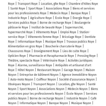
Roye
Transport Roye
Location, gîte Roye
Chambre d'hôtes Roye
Santé Roye
Sport Roye
Associations Roye
Biens et services
pour les professionnels Roye
Médecin Roye
Banque Roye
Industrie Roye
Agriculture Roye
École Roye
Énergie Roye
Services publics Roye
Borne de recharge Roye
Boulangerie
pâtisserie Roye
Institut de beauté Roye
Supermarché,
hypermarché Roye
Vêtements Roye
Emploi Roye
Station-
service Roye
Vêtements femme Roye
Bricolage Roye
Dentiste
Roye
Informatique Roye
Musique Roye
Travaux publics Roye
Alimentation en gros Roye
Boucherie charcuterie Roye
Chaussures Roye
Enseignement Roye
Lieu de culte Roye
Opticien Roye
Pharmacie et Parapharmacie Roye
Pressing Roye
Théâtre, spectacle Roye
Vétérinaire Roye
Activités juridiques
Roye
Alarme, surveillance Roye
Antiquités et artisanat d'art
Roye
Hôtel Noyon
Restaurant Noyon
Garage Noyon
Maison
Noyon
Entreprise de bâtiment Noyon
Agence immobilière Noyon
Auto-moto Noyon
Coiffeur Noyon
Société d'assurance Noyon
Obsèques Noyon
Transport Noyon
Location, gîte Noyon
Santé
Noyon
Sport Noyon
Associations Noyon
Médecin Noyon
Biens
et services pour les professionnels Noyon
École Noyon
Services
publics Noyon
Borne de recharge Noyon
Industrie Noyon
Café
Noyon
Informatique Noyon
Banque Noyon
Musique Noyon