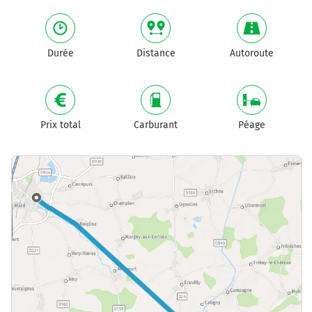
Durée
Distance
Autoroute
Prix total
Carburant
Péage