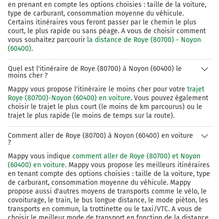
en prenant en compte les options choisies : taille de la voiture,
type de carburant, consommation moyenne du véhicule.
Certains itinéraires vous feront passer par le chemin le plus
court, le plus rapide ou sans péage. A vous de choisir comment
vous souhaitez parcourir
la distance de Roye (80700) - Noyon
(60400)
.
Quel est l'itinéraire de Roye (80700) à Noyon (60400) le
moins cher ?
Mappy vous propose l'itinéraire le moins cher pour votre
trajet
Roye (80700)-Noyon (60400) en voiture
. Vous pouvez également
choisir le trajet le plus court (le moins de km parcourus) ou le
trajet le plus rapide (le moins de temps sur la route).
Comment aller de Roye (80700) à Noyon (60400) en voiture
?
Mappy vous indique
comment aller de Roye (80700) et Noyon
(60400) en voiture
. Mappy vous propose les meilleurs itinéraires
en tenant compte des options choisies : taille de la voiture, type
de carburant, consommation moyenne du véhicule. Mappy
propose aussi d'autres moyens de transports comme le vélo, le
covoiturage, le train, le bus longue distance, le mode piéton, les
transports en commun, la trottinette ou le taxi/VTC. A vous de
choisir le meilleur mode de transport en fonction de la distance