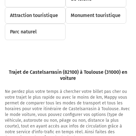
TARBES-LOURDES
AUCH
Attraction touristique
Monument touristique
TOULOUSE-CENTRE
BLAGNAC
Sesquières
Parc naturel
Fondeyre
Payer 6,00 € (Péage Toulouse Nord/Ouest)
59 km
Continuer et rejoindre A620 E72. Continuer sur 4,9
Trajet de Castelsarrasin (82100) à Toulouse (31000) en
kilomètres
voiture
A620
Ne perdez plus votre temps à chercher votre billet pas cher ou
64 km
votre trajet le plus rapide ou avec le moins de km, Mappy vous
permet de comparer tous les modes de transport et tous les
Sortir et rejoindre la voie. Continuer sur 850 mètres
horaires pour votre itinéraire de Castelsarrasin à Toulouse. Avec
le mode voiture, vous pouvez configurer vos options (type de
30
véhicule, autoroute ou non, péage ou non, distance la plus
PONTS-JUMEAUX
courte), tout en ayant accès aux infos de circulation grâce à
notre service d'info-trafic en temps réel. Ainsi faites des
TOULOUSE-CENTRE