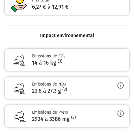
Prix total
6,27 € à 12,91 €
Impact environnemental
Emissions de CO₂
(3)
14 à 16 kg
Emissions de NOx
(3)
23.6 à 27.3
g
Emissions de PM10
(3)
2934 à 3386
mg