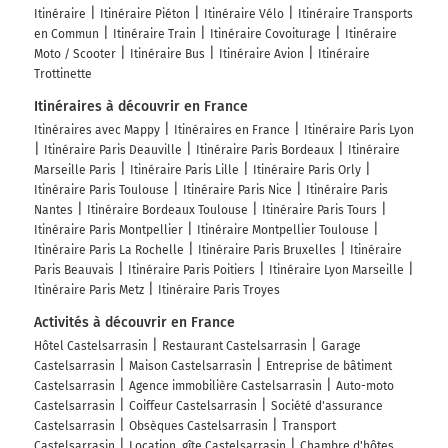
Itinéraire
Itinéraire Piéton
Itinéraire Vélo
Itinéraire Transports
en Commun
Itinéraire Train
Itinéraire Covoiturage
Itinéraire
Moto / Scooter
Itinéraire Bus
Itinéraire Avion
Itinéraire
Trottinette
Itinéraires à découvrir en France
Itinéraires avec Mappy
Itinéraires en France
Itinéraire Paris Lyon
Itinéraire Paris Deauville
Itinéraire Paris Bordeaux
Itinéraire
Marseille Paris
Itinéraire Paris Lille
Itinéraire Paris Orly
Itinéraire Paris Toulouse
Itinéraire Paris Nice
Itinéraire Paris
Nantes
Itinéraire Bordeaux Toulouse
Itinéraire Paris Tours
Itinéraire Paris Montpellier
Itinéraire Montpellier Toulouse
Itinéraire Paris La Rochelle
Itinéraire Paris Bruxelles
Itinéraire
Paris Beauvais
Itinéraire Paris Poitiers
Itinéraire Lyon Marseille
Itinéraire Paris Metz
Itinéraire Paris Troyes
Activités à découvrir en France
Hôtel Castelsarrasin
Restaurant Castelsarrasin
Garage
Castelsarrasin
Maison Castelsarrasin
Entreprise de bâtiment
Castelsarrasin
Agence immobilière Castelsarrasin
Auto-moto
Castelsarrasin
Coiffeur Castelsarrasin
Société d'assurance
Castelsarrasin
Obsèques Castelsarrasin
Transport
Castelsarrasin
Location, gîte Castelsarrasin
Chambre d'hôtes