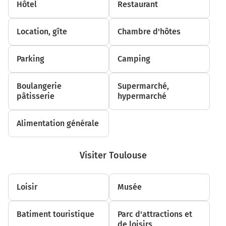
Hôtel
Restaurant
2,2 km
Continuer A62 sur 650 mètres
Location, gîte
Chambre d'hôtes
A62
Parking
Camping
E72
Toulouse
Montauban
Boulangerie
Supermarché,
pâtisserie
hypermarché
2,8 km
Alimentation générale
Continuer A62 E72 sur 55 kilomètres
Autoroute des Deux Mers
Visiter Toulouse
58 km
Loisir
Musée
Sortir et rejoindre E72. Continuer sur 450 mètres
E72
Batiment touristique
Parc d'attractions et
Périphérique extérieur
de loisirs