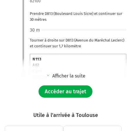
82100
Prendre D813 (Boulevard Louis Sicre) et continuer sur
30 mètres
30 m
Tourner à droite sur D813 (Avenue du Maréchal Leclerc)
et continuer sur 1,7 kilomètre
N113
A62
Agen
Afficher la suite
Moissac
Route de Moissac
Accéder au trajet
1,7 km
Au rond-point, prendre la 5ème sortie sur A62 et
Utile à l'arrivée à Toulouse
continuer sur 500 mètres
Prendre un ticket (Péage Castelsarrasin)