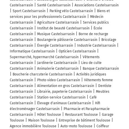
Castelsarrasin
Santé Castelsarrasin
Associations Castelsarrasin
Sport Castelsarrasin
Parking vélo Castelsarrasin
Biens et
services pour les professionnels Castelsarrasin
Médecin
Castelsarrasin
Agriculture Castelsarrasin
Services publics
Castelsarrasin
Institut de beauté Castelsarrasin
École
Castelsarrasin
Musique Castelsarrasin
Borne de recharge
Castelsarrasin
Boulangerie pâtisserie Castelsarrasin
Bricolage
Castelsarrasin
Énergie Castelsarrasin
Industrie Castelsarrasin
Informatique Castelsarrasin
Opticien Castelsarrasin
Supermarché, hypermarché Castelsarrasin
Vêtements
Castelsarrasin
Jardinerie Castelsarrasin
Lieu de culte
Castelsarrasin
Animalerie Castelsarrasin
Banque Castelsarrasin
Boucherie charcuterie Castelsarrasin
Activités juridiques
Castelsarrasin
Photo video Castelsarrasin
Vêtements femme
Castelsarrasin
Alimentation en gros Castelsarrasin
Dentiste
Castelsarrasin
Librairie, papeterie Castelsarrasin
Meubles
Castelsarrasin
Station-service Castelsarrasin
Café
Castelsarrasin
Élevage d'animaux Castelsarrasin
Hifi
électroménager Castelsarrasin
Pharmacie et Parapharmacie
Castelsarrasin
Hôtel Toulouse
Restaurant Toulouse
Garage
Toulouse
Maison Toulouse
Entreprise de bâtiment Toulouse
Agence immobilière Toulouse
Auto-moto Toulouse
Coiffeur