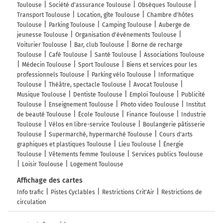
Toulouse
Société d'assurance Toulouse
Obsèques Toulouse
Transport Toulouse
Location, gîte Toulouse
Chambre d'hôtes
Toulouse
Parking Toulouse
Camping Toulouse
Auberge de
jeunesse Toulouse
Organisation d'événements Toulouse
Voiturier Toulouse
Bar, club Toulouse
Borne de recharge
Toulouse
Café Toulouse
Santé Toulouse
Associations Toulouse
Médecin Toulouse
Sport Toulouse
Biens et services pour les
professionnels Toulouse
Parking vélo Toulouse
Informatique
Toulouse
Théâtre, spectacle Toulouse
Avocat Toulouse
Musique Toulouse
Dentiste Toulouse
Emploi Toulouse
Publicité
Toulouse
Enseignement Toulouse
Photo video Toulouse
Institut
de beauté Toulouse
École Toulouse
Finance Toulouse
Industrie
Toulouse
Vélos en libre-service Toulouse
Boulangerie pâtisserie
Toulouse
Supermarché, hypermarché Toulouse
Cours d'arts
graphiques et plastiques Toulouse
Lieu Toulouse
Énergie
Toulouse
Vêtements femme Toulouse
Services publics Toulouse
Loisir Toulouse
Logement Toulouse
Affichage des cartes
Info trafic
Pistes Cyclables
Restrictions Crit'Air
Restrictions de
circulation