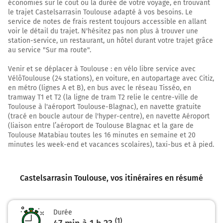
économies sur le coût ou la durée de votre voyage, en trouvant
Port de l'Embouchure
le trajet Castelsarrasin Toulouse adapté à vos besoins. Le
service de notes de frais restent toujours accessible en allant
voir le détail du trajet. N'hésitez pas non plus à trouver une
64 km
station-service, un restaurant, un hôtel durant votre trajet grâce
Tourner légèrement à droite sur Allée de Brienne et
au service "Sur ma route".
continuer sur 1,1 kilomètre
Venir et se déplacer à Toulouse : en vélo libre service avec
66 km
VélôToulouse (24 stations), en voiture, en autopartage avec Citiz,
en métro (lignes A et B), en bus avec le réseau Tisséo, en
Tourner à gauche sur Boulevard du Maréchal Leclerc et
tramway T1 et T2 (la ligne de tram T2 relie le centre-ville de
continuer sur 400 mètres
Toulouse à l'aéroport Toulouse-Blagnac), en navette gratuite
(tracé en boucle autour de l'hyper-centre), en navette Aéroport
Boulevard du Maréchal Leclerc
(liaison entre l’aéroport de Toulouse Blagnac et la gare de
Toulouse Matabiau toutes les 16 minutes en semaine et 20
66 km
minutes les week-end et vacances scolaires), taxi-bus et à pied.
Tourner à droite sur Boulevard Lascrosses et continuer
sur 550 mètres
Castelsarrasin Toulouse
, vos itinéraires en résumé
66 km
Au rond-point, prendre la 2ème sortie sur Boulevard
d'Arcole et continuer sur 400 mètres
Durée
(1)