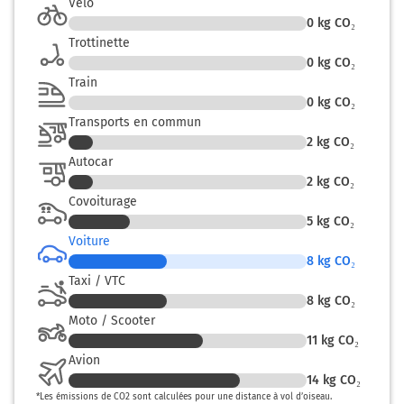
Vélo
0
kg CO₂
Trottinette
0
kg CO₂
Train
0
kg CO₂
Transports en commun
2
kg CO₂
Autocar
2
kg CO₂
Covoiturage
5
kg CO₂
Voiture
8
kg CO₂
Taxi / VTC
8
kg CO₂
Moto / Scooter
11
kg CO₂
Avion
14
kg CO₂
*
Les émissions de CO2 sont calculées pour une distance à vol d’oiseau.