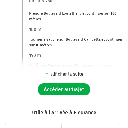
87000-87280
Prendre Boulevard Louis Blanc et continuer sur 180
mètres
180 m
Tourner à gauche sur Boulevard Gambetta et continuer
sur 10 mètres
190 m
Continuer Avenue Georges Dumas sur 600 mètres
Afficher la suite
800 m
Continuer Avenue du Pont Neuf sur 10 mètres
Accéder au trajet
800 m
Tourner à gauche sur N520 (Quai Louis Goujaud) et
continuer sur 1,6 kilomètre
Utile à l'arrivée à Fleurance
2,4 km