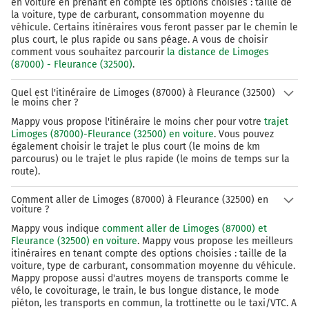
en voiture en prenant en compte les options choisies : taille de
la voiture, type de carburant, consommation moyenne du
véhicule. Certains itinéraires vous feront passer par le chemin le
plus court, le plus rapide ou sans péage. A vous de choisir
comment vous souhaitez parcourir
la distance de Limoges
(87000) - Fleurance (32500)
.
Quel est l'itinéraire de Limoges (87000) à Fleurance (32500)
le moins cher ?
Mappy vous propose l'itinéraire le moins cher pour votre
trajet
Limoges (87000)-Fleurance (32500) en voiture
. Vous pouvez
également choisir le trajet le plus court (le moins de km
parcourus) ou le trajet le plus rapide (le moins de temps sur la
route).
Comment aller de Limoges (87000) à Fleurance (32500) en
voiture ?
Mappy vous indique
comment aller de Limoges (87000) et
Fleurance (32500) en voiture
. Mappy vous propose les meilleurs
itinéraires en tenant compte des options choisies : taille de la
voiture, type de carburant, consommation moyenne du véhicule.
Mappy propose aussi d'autres moyens de transports comme le
vélo, le covoiturage, le train, le bus longue distance, le mode
piéton, les transports en commun, la trottinette ou le taxi/VTC. A