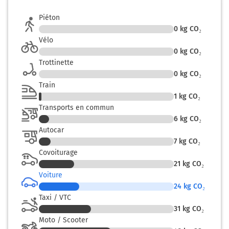
Fleurance
3h03
32500
Piéton
0
kg CO₂
Vélo
0
kg CO₂
Trottinette
0
kg CO₂
Train
1
kg CO₂
Transports en commun
6
kg CO₂
Autocar
7
kg CO₂
Covoiturage
21
kg CO₂
Voiture
24
kg CO₂
Taxi / VTC
31
kg CO₂
Moto / Scooter