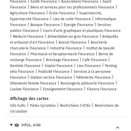
Fleurance
Santé Fleurance
Associations Fleurance
Sport
Fleurance
Biens et services pour les professionnels Fleurance
Agriculture Fleurance
École Fleurance
Supermarché,
hypermarché Fleurance
Lieu de culte Fleurance
Informatique
Fleurance
Banque Fleurance
Énergie Fleurance
Services
publics Fleurance
Cours d'arts graphiques et plastiques Fleurance
Médecin Fleurance
Alimentation en gros Fleurance
Antiquités
et artisanat d'art Fleurance
Avocat Fleurance
Boucherie
charcuterie Fleurance
Industrie Fleurance
Institut de beauté
Fleurance
Pharmacie et Parapharmacie Fleurance
Borne de
recharge Fleurance
Bricolage Fleurance
Café Fleurance
Dentiste Fleurance
Emploi Fleurance
Lieu Fleurance
Parking
vélo Fleurance
Publicité Fleurance
Services à la personne
Fleurance
Station-service Fleurance
Vêtements Fleurance
Vêtements femme Fleurance
Boulangerie pâtisserie Fleurance
Caviste Fleurance
Enseignement Fleurance
Finance Fleurance
Affichage des cartes
Info trafic
Pistes Cyclables
Restrictions Crit'Air
Restrictions de
circulation
Infos, aide