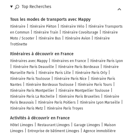
Top Recherches
Tous les modes de transports avec Mappy
Itinéraire
Itinéraire Piéton
Itinéraire Vélo
Itinéraire Transports
en Commun
Itinéraire Train
Itinéraire Covoiturage
Itinéraire
Moto / Scooter
Itinéraire Bus
Itinéraire Avion
Itinéraire
Trottinette
Itinéraires à découvrir en France
Itinéraires avec Mappy
Itinéraires en France
Itinéraire Paris Lyon
Itinéraire Paris Deauville
Itinéraire Paris Bordeaux
Itinéraire
Marseille Paris
Itinéraire Paris Lille
Itinéraire Paris Orly
Itinéraire Paris Toulouse
Itinéraire Paris Nice
Itinéraire Paris
Nantes
Itinéraire Bordeaux Toulouse
Itinéraire Paris Tours
Itinéraire Paris Montpellier
Itinéraire Montpellier Toulouse
Itinéraire Paris La Rochelle
Itinéraire Paris Bruxelles
Itinéraire
Paris Beauvais
Itinéraire Paris Poitiers
Itinéraire Lyon Marseille
Itinéraire Paris Metz
Itinéraire Paris Troyes
Activités à découvrir en France
Hôtel Limoges
Restaurant Limoges
Garage Limoges
Maison
Limoges
Entreprise de bâtiment Limoges
Agence immobilière