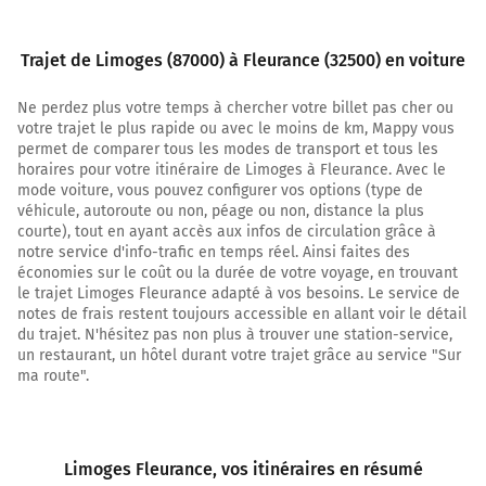
A62
E72
Trajet de Limoges (87000) à Fleurance (32500) en voiture
TOULOUSE
BORDEAUX
Ne perdez plus votre temps à chercher votre billet pas cher ou
AGEN
votre trajet le plus rapide ou avec le moins de km, Mappy vous
permet de comparer tous les modes de transport et tous les
Prendre un ticket (Péage Montauban)
horaires pour votre itinéraire de Limoges à Fleurance. Avec le
mode voiture, vous pouvez configurer vos options (type de
248 km
véhicule, autoroute ou non, péage ou non, distance la plus
courte), tout en ayant accès aux infos de circulation grâce à
Prendre à droite et rejoindre A62 E72. Continuer sur 43
notre service d'info-trafic en temps réel. Ainsi faites des
kilomètres
économies sur le coût ou la durée de votre voyage, en trouvant
le trajet Limoges Fleurance adapté à vos besoins. Le service de
Agen
notes de frais restent toujours accessible en allant voir le détail
Bordeaux
du trajet. N'hésitez pas non plus à trouver une station-service,
un restaurant, un hôtel durant votre trajet grâce au service "Sur
Autoroute des Deux Mers
ma route".
290 km
Sortir et rejoindre D953. Continuer sur 650 mètres
Limoges Fleurance
, vos itinéraires en résumé