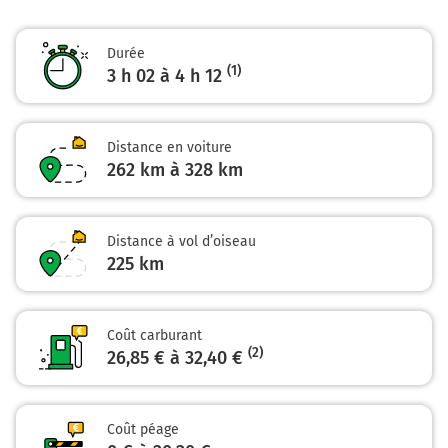
8
LECTOURE
Durée
VALENCE D' AGEN
(1)
3 h 02 à 4 h 12
Payer 4,30 € (Péage Valence D'agen)
291 km
Distance en voiture
Au rond-point, prendre la 1ère sortie sur D953 et
262 km à 328 km
continuer sur 1 kilomètre
D953
Distance à vol d’oiseau
Saint-Clar
225
km
Lectoure
Fleurance
Auch
Coût carburant
(2)
26,85 € à 32,40 €
292 km
Continuer D953 D88 (D88) sur 1,4 kilomètre
Coût péage
293 km