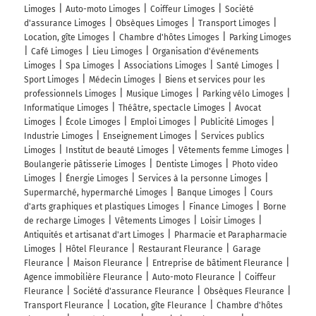
Limoges
Auto-moto Limoges
Coiffeur Limoges
Société
d'assurance Limoges
Obsèques Limoges
Transport Limoges
Location, gîte Limoges
Chambre d'hôtes Limoges
Parking Limoges
Café Limoges
Lieu Limoges
Organisation d'événements
Limoges
Spa Limoges
Associations Limoges
Santé Limoges
Sport Limoges
Médecin Limoges
Biens et services pour les
professionnels Limoges
Musique Limoges
Parking vélo Limoges
Informatique Limoges
Théâtre, spectacle Limoges
Avocat
Limoges
École Limoges
Emploi Limoges
Publicité Limoges
Industrie Limoges
Enseignement Limoges
Services publics
Limoges
Institut de beauté Limoges
Vêtements femme Limoges
Boulangerie pâtisserie Limoges
Dentiste Limoges
Photo video
Limoges
Énergie Limoges
Services à la personne Limoges
Supermarché, hypermarché Limoges
Banque Limoges
Cours
d'arts graphiques et plastiques Limoges
Finance Limoges
Borne
de recharge Limoges
Vêtements Limoges
Loisir Limoges
Antiquités et artisanat d'art Limoges
Pharmacie et Parapharmacie
Limoges
Hôtel Fleurance
Restaurant Fleurance
Garage
Fleurance
Maison Fleurance
Entreprise de bâtiment Fleurance
Agence immobilière Fleurance
Auto-moto Fleurance
Coiffeur
Fleurance
Société d'assurance Fleurance
Obsèques Fleurance
Transport Fleurance
Location, gîte Fleurance
Chambre d'hôtes