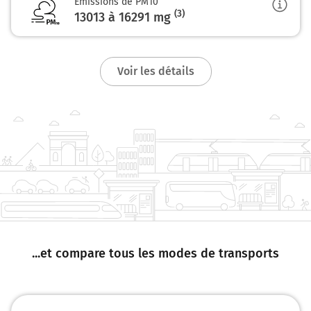
Emissions de PM10
Gascogne) et continuer sur 450 mètres
(3)
13013 à 16291
mg
316 km
Au rond-point, prendre la 2ème sortie sur D953 et
Voir les détails
continuer sur 9,6 kilomètres
326 km
Tourner à droite sur D953 D654 (Rue de la 1ère Armée
Française Rhin et Danube) et continuer sur 700 mètres
Rue de la 1ère Armée Française Rhin et Danube
326 km
Au rond-point, prendre la 2ème sortie sur Rue Jean
Jaurès et continuer sur 500 mètres
327 km
...et compare tous les modes de transports
Tourner à gauche sur Place de la République et
continuer sur 80 mètres