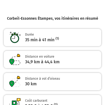
PALAISEAU
RIS-ORANGIS
GRIGNY
VIRY-CHON
Corbeil-Essonnes Étampes
, vos itinéraires en résumé
A13
BORDEAUX-NANTES
A10
Durée
VERSAILLES
(1)
35 min à 41 min
BONDOUFLE
5,5 km
Distance en voiture
Continuer et rejoindre N104 (La Francilienne).
34,9 km à 44,4 km
Continuer sur 3,1 kilomètres
N104
Distance à vol d’oiseau
A13
30
km
NANTES
BORDEAUX
A10
VERSAILLES
Coût carburant
BONDOUFLE
(2)