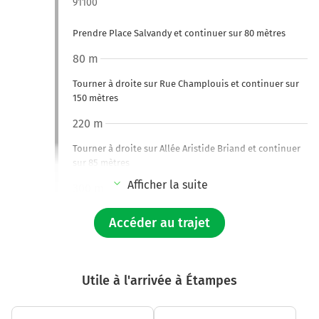
91100
Prendre Place Salvandy et continuer sur 80 mètres
80 m
Tourner à droite sur Rue Champlouis et continuer sur
150 mètres
220 m
Tourner à droite sur Allée Aristide Briand et continuer
sur 85 mètres
Afficher la suite
300 m
Tourner légèrement à gauche sur Boulevard Crété et
Accéder au trajet
continuer sur 110 mètres
400 m
Tourner à gauche sur D446 (Avenue Darblay) et
Utile à l'arrivée à Étampes
continuer sur 50 mètres
450 m