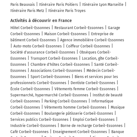
Paris Beauvais
Itinéraire Paris Poitiers
Itinéraire Lyon Marseille
Itinéraire Paris Metz
Itinéraire Paris Troyes
Activités à découvrir en France
Hôtel Corbeil-Essonnes
Restaurant Corbeil-Essonnes
Garage
Corbeil-Essonnes
Maison Corbeil-Essonnes
Entreprise de
bâtiment Corbeil-Essonnes
Agence immobilière Corbeil-Essonnes
Auto-moto Corbeil-Essonnes
Coiffeur Corbeil-Essonnes
Société d'assurance Corbeil-Essonnes
Obsèques Corbeil-
Essonnes
Transport Corbeil-Essonnes
Location, gîte Corbeil-
Essonnes
Chambre d'hôtes Corbeil-Essonnes
Santé Corbeil-
Essonnes
Associations Corbeil-Essonnes
Médecin Corbeil-
Essonnes
Sport Corbeil-Essonnes
Biens et services pour les
professionnels Corbeil-Essonnes
Dentiste Corbeil-Essonnes
École Corbeil-Essonnes
Vêtements femme Corbeil-Essonnes
Supermarché, hypermarché Corbeil-Essonnes
Institut de beauté
Corbeil-Essonnes
Parking Corbeil-Essonnes
Informatique
Corbeil-Essonnes
Vêtements homme Corbeil-Essonnes
Musique
Corbeil-Essonnes
Boulangerie pâtisserie Corbeil-Essonnes
Services publics Corbeil-Essonnes
Emploi Corbeil-Essonnes
Industrie Corbeil-Essonnes
Borne de recharge Corbeil-Essonnes
Café Corbeil-Essonnes
Enseignement Corbeil-Essonnes
Banque