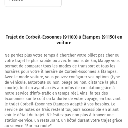
N104
A6
Evry-Centre
Paris
Zone Industrielle les Vignes
Trajet de Corbeil-Essonnes (91100) à Étampes (91150) en
voiture
2,1 km
Ne perdez plus votre temps à chercher votre billet pas cher ou
Prendre à droite et rejoindre N104 (La Francilienne).
votre trajet le plus rapide ou avec le moins de km, Mappy vous
Continuer sur 3 kilomètres
permet de comparer tous les modes de transport et tous les
horaires pour votre itinéraire de Corbeil-Essonnes à Étampes.
La Francilienne
Avec le mode voiture, vous pouvez configurer vos options (type
de véhicule, autoroute ou non, péage ou non, distance la plus
5,0 km
courte), tout en ayant accès aux infos de circulation grâce à
notre service d'info-trafic en temps réel. Ainsi faites des
Sortir et rejoindre N104 (La Francilienne). Continuer sur
économies sur le coût ou la durée de votre voyage, en trouvant
450 mètres
le trajet Corbeil-Essonnes Étampes adapté à vos besoins. Le
service de notes de frais restent toujours accessible en allant
N104
voir le détail du trajet. N'hésitez pas non plus à trouver une
A6
station-service, un restaurant, un hôtel durant votre trajet grâce
PARIS
au service "Sur ma route".