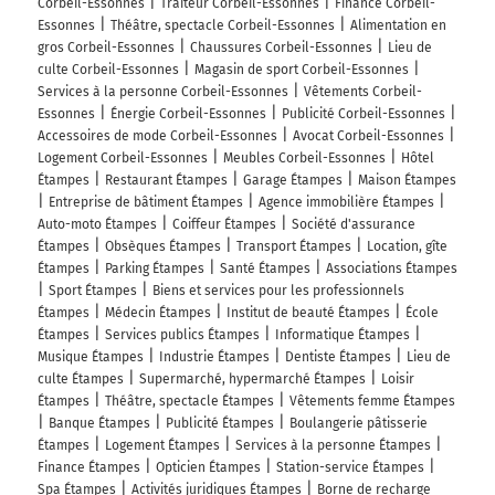
Corbeil-Essonnes
Traiteur Corbeil-Essonnes
Finance Corbeil-
Essonnes
Théâtre, spectacle Corbeil-Essonnes
Alimentation en
gros Corbeil-Essonnes
Chaussures Corbeil-Essonnes
Lieu de
culte Corbeil-Essonnes
Magasin de sport Corbeil-Essonnes
Services à la personne Corbeil-Essonnes
Vêtements Corbeil-
Essonnes
Énergie Corbeil-Essonnes
Publicité Corbeil-Essonnes
Accessoires de mode Corbeil-Essonnes
Avocat Corbeil-Essonnes
Logement Corbeil-Essonnes
Meubles Corbeil-Essonnes
Hôtel
Étampes
Restaurant Étampes
Garage Étampes
Maison Étampes
Entreprise de bâtiment Étampes
Agence immobilière Étampes
Auto-moto Étampes
Coiffeur Étampes
Société d'assurance
Étampes
Obsèques Étampes
Transport Étampes
Location, gîte
Étampes
Parking Étampes
Santé Étampes
Associations Étampes
Sport Étampes
Biens et services pour les professionnels
Étampes
Médecin Étampes
Institut de beauté Étampes
École
Étampes
Services publics Étampes
Informatique Étampes
Musique Étampes
Industrie Étampes
Dentiste Étampes
Lieu de
culte Étampes
Supermarché, hypermarché Étampes
Loisir
Étampes
Théâtre, spectacle Étampes
Vêtements femme Étampes
Banque Étampes
Publicité Étampes
Boulangerie pâtisserie
Étampes
Logement Étampes
Services à la personne Étampes
Finance Étampes
Opticien Étampes
Station-service Étampes
Spa Étampes
Activités juridiques Étampes
Borne de recharge