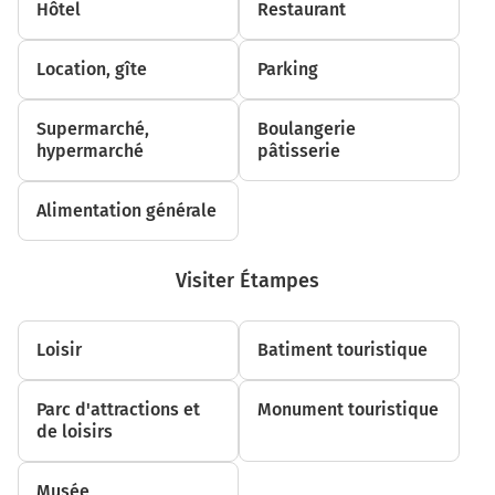
Hôtel
Restaurant
Au rond-point, prendre la 1ère sortie sur D446 (Rue de
la République) et continuer sur 100 mètres
Location, gîte
Parking
550 m
Supermarché,
Boulangerie
Au rond-point, prendre la 1ère sortie sur Quai de
hypermarché
pâtisserie
l'Apport Paris et continuer sur 1,3 kilomètre
1,8 km
Alimentation générale
Au rond-point, prendre la 1ère sortie sur Quai de
l'Apport Paris et continuer sur 200 mètres
Visiter Étampes
A6
Evry-Centre
Loisir
Batiment touristique
Paris
Zone Industrielle les Vignes
Parc d'attractions et
Monument touristique
2,0 km
de loisirs
Au rond-point, prendre la 2ème sortie sur Diffuseur
Émile Zola et continuer sur 55 mètres
Musée