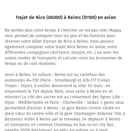
Trajet de Nice (06000) à Reims (51100) en avion
Ne perdez plus votre temps à chercher un vol pas cher, Mappy
vous permet de comparer tous les prix et les horaires pour
réserver votre billet d'avion de Nice à Reims. Vous pouvez
également comparer votre trajet Nice Reims en avion, entre
différentes compagnies (AirFrance, Easyjet, etc..) ou avec les
autres modes de transports et calculer ainsi les économies de
temps ou de coût réalisées.
Venir à Reims. En voiture : Reims est au carrefour des
autoroutes A4-E50 (Paris - Strasbourg) et A26-E17 (Calais -
Troyes - Dijon). 6 sorties desservent la ville. En train : en
empruntant le TGV depuis Paris, vous serez à Reims en 45
minutes! La cité des sacres est au croisement des lignes Lille -
Dijon - Méditerranée et Paris - Charleville - Sedan. 2 gares vous
permettent d'arriver à Reims : la gare Reims-Centre située en
plein cœur du centre-ville et la gare Champagne-Ardenne TGV, à
Bezannes reliée à Reims par le tramway. Se déplacer à Reims :
en transports en commun (tramway, en bus ou en city bus ,
navette 100% électrique), en vélo, en voiture ou à pied.