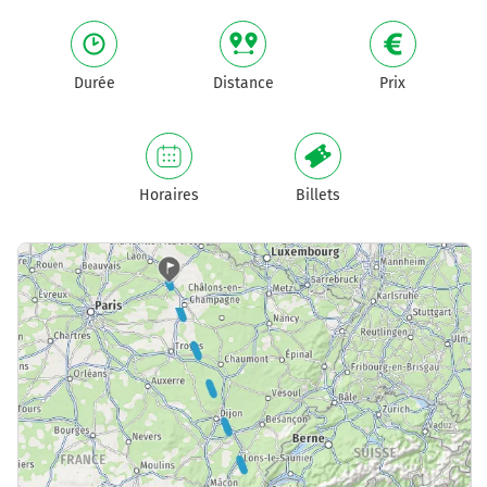
Durée
Distance
Prix
Horaires
Billets