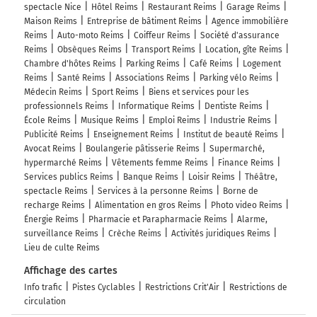
spectacle Nice
Hôtel Reims
Restaurant Reims
Garage Reims
Maison Reims
Entreprise de bâtiment Reims
Agence immobilière
Reims
Auto-moto Reims
Coiffeur Reims
Société d'assurance
Reims
Obsèques Reims
Transport Reims
Location, gîte Reims
Chambre d'hôtes Reims
Parking Reims
Café Reims
Logement
Reims
Santé Reims
Associations Reims
Parking vélo Reims
Médecin Reims
Sport Reims
Biens et services pour les
professionnels Reims
Informatique Reims
Dentiste Reims
École Reims
Musique Reims
Emploi Reims
Industrie Reims
Publicité Reims
Enseignement Reims
Institut de beauté Reims
Avocat Reims
Boulangerie pâtisserie Reims
Supermarché,
hypermarché Reims
Vêtements femme Reims
Finance Reims
Services publics Reims
Banque Reims
Loisir Reims
Théâtre,
spectacle Reims
Services à la personne Reims
Borne de
recharge Reims
Alimentation en gros Reims
Photo video Reims
Énergie Reims
Pharmacie et Parapharmacie Reims
Alarme,
surveillance Reims
Crèche Reims
Activités juridiques Reims
Lieu de culte Reims
Affichage des cartes
Info trafic
Pistes Cyclables
Restrictions Crit'Air
Restrictions de
circulation