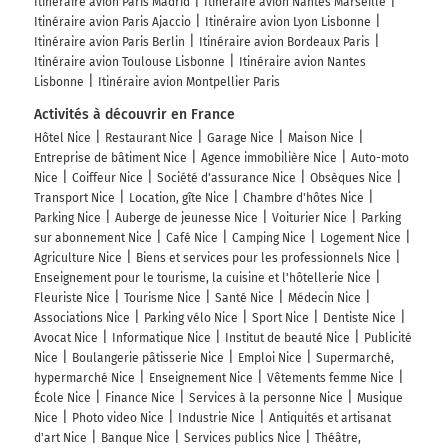
Itinéraire avion Paris Madrid
Itinéraire avion Nantes Marseille
Itinéraire avion Paris Ajaccio
Itinéraire avion Lyon Lisbonne
Itinéraire avion Paris Berlin
Itinéraire avion Bordeaux Paris
Itinéraire avion Toulouse Lisbonne
Itinéraire avion Nantes
Lisbonne
Itinéraire avion Montpellier Paris
Activités à découvrir en France
Hôtel Nice
Restaurant Nice
Garage Nice
Maison Nice
Entreprise de bâtiment Nice
Agence immobilière Nice
Auto-moto
Nice
Coiffeur Nice
Société d'assurance Nice
Obsèques Nice
Transport Nice
Location, gîte Nice
Chambre d'hôtes Nice
Parking Nice
Auberge de jeunesse Nice
Voiturier Nice
Parking
sur abonnement Nice
Café Nice
Camping Nice
Logement Nice
Agriculture Nice
Biens et services pour les professionnels Nice
Enseignement pour le tourisme, la cuisine et l'hôtellerie Nice
Fleuriste Nice
Tourisme Nice
Santé Nice
Médecin Nice
Associations Nice
Parking vélo Nice
Sport Nice
Dentiste Nice
Avocat Nice
Informatique Nice
Institut de beauté Nice
Publicité
Nice
Boulangerie pâtisserie Nice
Emploi Nice
Supermarché,
hypermarché Nice
Enseignement Nice
Vêtements femme Nice
École Nice
Finance Nice
Services à la personne Nice
Musique
Nice
Photo video Nice
Industrie Nice
Antiquités et artisanat
d'art Nice
Banque Nice
Services publics Nice
Théâtre,