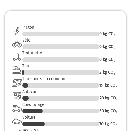
Piéton
0
kg CO₂
Vélo
0
kg CO₂
Trottinette
0
kg CO₂
Train
2
kg CO₂
Transports en commun
19
kg CO₂
Autocar
20
kg CO₂
Covoiturage
63
kg CO₂
Voiture
70
kg CO₂
Taxi / VTC