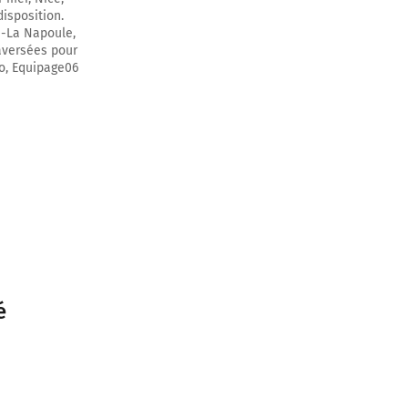
isposition.
u-La Napoule,
aversées pour
co, Equipage06
é