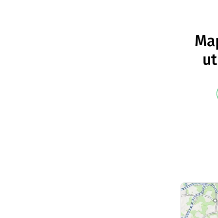
Map
ut