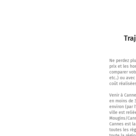
Tra
Ne perdez plu
prix et les h
comparer votr
etc..) ou ave
coût réalisées
Venir à Canne
en moins de 3
environ (par l
ville est rel
Mougins/Cannes
Cannes est lar
toutes les ré
toute la régi