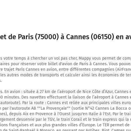
jet de Paris (75000) à Cannes (06150) en a
s votre temps à chercher un vol pas cher, Mappy vous permet de comp
oraires pour réserver votre billet d'avion de Paris à Cannes. Vous pouv
e trajet Paris Cannes en avion, entre différentes compagnies (AirFranc
c les autres modes de transports et calculer ainsi les économies de t
.
s. En avion : située à 27 km de l’aéroport de Nice Côte d’Azur, Cannes 
0 minutes. Des navettes effectuent la liaison de l’aéroport à Cannes
'autoroute). Par la route : Cannes est reliée aux principales villes eu
iée par l'autoroute A8 ""La Provençale"" (sortie N°42 Cannes La Bocca 
), depuis Aix en Provence à l'Ouest jusqu'en Italie à l'Est. Par le train
gement desservie par le TGV, le train Corail et le train express qui la 
gions françaises et aux plus grandes villes d’Europe. Le TER permet de 
on de Saint-Raphaël à Monaco, en passant par Antibes, Biot, Cagnes sur