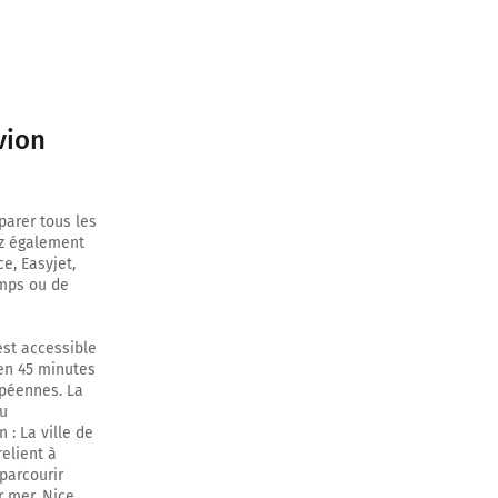
vion
arer tous les
ez également
e, Easyjet,
emps ou de
est accessible
 en 45 minutes
ropéennes. La
ou
 : La ville de
relient à
parcourir
 mer, Nice,