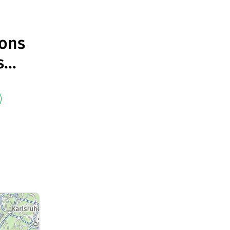
ions
s
...