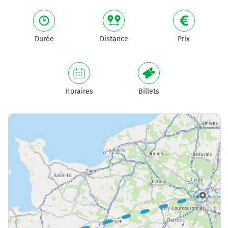
Durée
Distance
Prix
Horaires
Billets