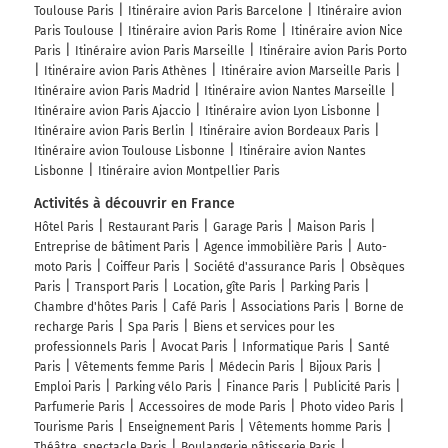
Toulouse Paris
Itinéraire avion Paris Barcelone
Itinéraire avion
Paris Toulouse
Itinéraire avion Paris Rome
Itinéraire avion Nice
Paris
Itinéraire avion Paris Marseille
Itinéraire avion Paris Porto
Itinéraire avion Paris Athènes
Itinéraire avion Marseille Paris
Itinéraire avion Paris Madrid
Itinéraire avion Nantes Marseille
Itinéraire avion Paris Ajaccio
Itinéraire avion Lyon Lisbonne
Itinéraire avion Paris Berlin
Itinéraire avion Bordeaux Paris
Itinéraire avion Toulouse Lisbonne
Itinéraire avion Nantes
Lisbonne
Itinéraire avion Montpellier Paris
Activités à découvrir en France
Hôtel Paris
Restaurant Paris
Garage Paris
Maison Paris
Entreprise de bâtiment Paris
Agence immobilière Paris
Auto-
moto Paris
Coiffeur Paris
Société d'assurance Paris
Obsèques
Paris
Transport Paris
Location, gîte Paris
Parking Paris
Chambre d'hôtes Paris
Café Paris
Associations Paris
Borne de
recharge Paris
Spa Paris
Biens et services pour les
professionnels Paris
Avocat Paris
Informatique Paris
Santé
Paris
Vêtements femme Paris
Médecin Paris
Bijoux Paris
Emploi Paris
Parking vélo Paris
Finance Paris
Publicité Paris
Parfumerie Paris
Accessoires de mode Paris
Photo video Paris
Tourisme Paris
Enseignement Paris
Vêtements homme Paris
Théâtre, spectacle Paris
Boulangerie pâtisserie Paris