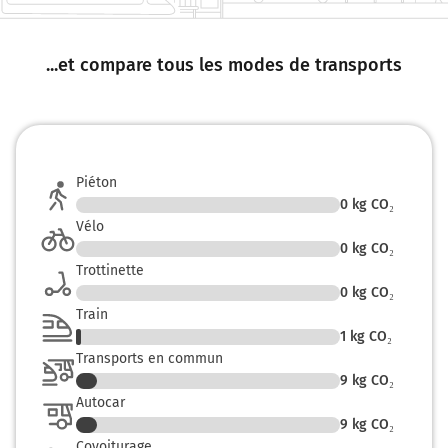
...et compare tous les modes de transports
Piéton
0
kg CO₂
Vélo
0
kg CO₂
Trottinette
0
kg CO₂
Train
1
kg CO₂
Transports en commun
9
kg CO₂
Autocar
9
kg CO₂
Covoiturage