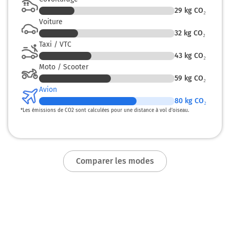
29
kg CO₂
Voiture
32
kg CO₂
Taxi / VTC
43
kg CO₂
Moto / Scooter
59
kg CO₂
Avion
80
kg CO₂
*
Les émissions de CO2 sont calculées pour une distance à vol d’oiseau.
Comparer les modes