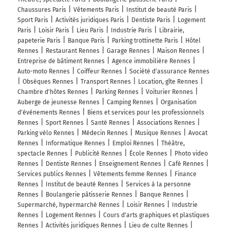
Chaussures Paris
Vêtements Paris
Institut de beauté Paris
Sport Paris
Activités juridiques Paris
Dentiste Paris
Logement
Paris
Loisir Paris
Lieu Paris
Industrie Paris
Librairie,
papeterie Paris
Banque Paris
Parking trottinette Paris
Hôtel
Rennes
Restaurant Rennes
Garage Rennes
Maison Rennes
Entreprise de bâtiment Rennes
Agence immobilière Rennes
Auto-moto Rennes
Coiffeur Rennes
Société d'assurance Rennes
Obsèques Rennes
Transport Rennes
Location, gîte Rennes
Chambre d'hôtes Rennes
Parking Rennes
Voiturier Rennes
Auberge de jeunesse Rennes
Camping Rennes
Organisation
d'événements Rennes
Biens et services pour les professionnels
Rennes
Sport Rennes
Santé Rennes
Associations Rennes
Parking vélo Rennes
Médecin Rennes
Musique Rennes
Avocat
Rennes
Informatique Rennes
Emploi Rennes
Théâtre,
spectacle Rennes
Publicité Rennes
École Rennes
Photo video
Rennes
Dentiste Rennes
Enseignement Rennes
Café Rennes
Services publics Rennes
Vêtements femme Rennes
Finance
Rennes
Institut de beauté Rennes
Services à la personne
Rennes
Boulangerie pâtisserie Rennes
Banque Rennes
Supermarché, hypermarché Rennes
Loisir Rennes
Industrie
Rennes
Logement Rennes
Cours d'arts graphiques et plastiques
Rennes
Activités juridiques Rennes
Lieu de culte Rennes