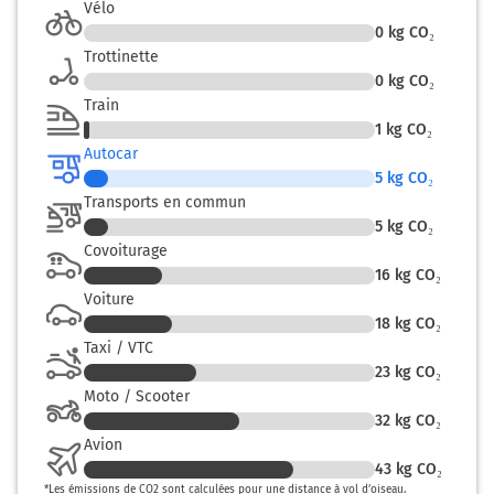
Vélo
0
kg CO₂
Trottinette
0
kg CO₂
Train
1
kg CO₂
Autocar
5
kg CO₂
Transports en commun
5
kg CO₂
Covoiturage
16
kg CO₂
Voiture
18
kg CO₂
Taxi / VTC
23
kg CO₂
Moto / Scooter
32
kg CO₂
Avion
43
kg CO₂
*
Les émissions de CO2 sont calculées pour une distance à vol d’oiseau.