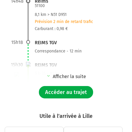
14h48
Reims
51100
8,1 km > N51 D951
Prévision 2 min de retard trafic
Carburant : 0,98 €
15h18
REIMS TGV
Correspondance - 12 min
15h30
REIMS TGV
5 h 35 - 81,98 €
Afficher la suite
21h05
LILLE
Accéder au trajet
2,4 km > Boulevard de la Liberté
Prévision 1 min de retard trafic
Carburant : 0,31 €
Utile à l'arrivée à Lille
21h12
Lille
59000-59800