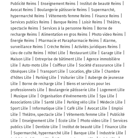
Publicité Reims
Enseignement Reims
Institut de beauté Reims
Avocat Reims
Boulangerie pâtisserie Reims
Supermarché,
hypermarché Reims
Vêtements femme Reims
Finance Reims
Services publics Reims
Banque Reims
Loisir Reims
Théâtre,
spectacle Reims
Services à la personne Reims
Borne de
recharge Reims
Alimentation en gros Reims
Photo video Reims
Énergie Reims
Pharmacie et Parapharmacie Reims
Alarme,
surveillance Reims
Crèche Reims
Activités juridiques Reims
Lieu de culte Reims
Hôtel Lille
Restaurant Lille
Garage Lille
Maison Lille
Entreprise de bâtiment Lille
Agence immobilière
Lille
Auto-moto Lille
Coiffeur Lille
Société d'assurance Lille
Obsèques Lille
Transport Lille
Location, gîte Lille
Chambre
d'hôtes Lille
Parking Lille
Voiturier Lille
Auberge de jeunesse
Lille
Borne de recharge Lille
Biens et services pour les
professionnels Lille
Boulangerie pâtisserie Lille
Logement Lille
Musique Lille
Organisation d'événements Lille
Spa Lille
Associations Lille
Santé Lille
Parking vélo Lille
Médecin Lille
Sport Lille
Informatique Lille
Café Lille
Avocat Lille
Emploi
Lille
Théâtre, spectacle Lille
Vêtements femme Lille
Publicité
Lille
Enseignement Lille
École Lille
Photo video Lille
Services
publics Lille
Dentiste Lille
Institut de beauté Lille
Finance Lille
Supermarché, hypermarché Lille
Banque Lille
Industrie Lille