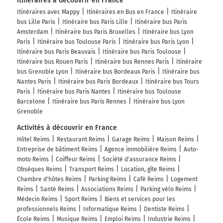
Itinéraires à découvrir en France
Itinéraires avec Mappy
Itinéraires en Bus en France
Itinéraire
bus Lille Paris
Itinéraire bus Paris Lille
Itinéraire bus Paris
Amsterdam
Itinéraire bus Paris Bruxelles
Itinéraire bus Lyon
Paris
Itinéraire bus Toulouse Paris
Itinéraire bus Paris Lyon
Itinéraire bus Paris Beauvais
Itinéraire bus Paris Toulouse
Itinéraire bus Rouen Paris
Itinéraire bus Rennes Paris
Itinéraire
bus Grenoble Lyon
Itinéraire bus Bordeaux Paris
Itinéraire bus
Nantes Paris
Itinéraire bus Paris Bordeaux
Itinéraire bus Tours
Paris
Itinéraire bus Paris Nantes
Itinéraire bus Toulouse
Barcelone
Itinéraire bus Paris Rennes
Itinéraire bus Lyon
Grenoble
Activités à découvrir en France
Hôtel Reims
Restaurant Reims
Garage Reims
Maison Reims
Entreprise de bâtiment Reims
Agence immobilière Reims
Auto-
moto Reims
Coiffeur Reims
Société d'assurance Reims
Obsèques Reims
Transport Reims
Location, gîte Reims
Chambre d'hôtes Reims
Parking Reims
Café Reims
Logement
Reims
Santé Reims
Associations Reims
Parking vélo Reims
Médecin Reims
Sport Reims
Biens et services pour les
professionnels Reims
Informatique Reims
Dentiste Reims
École Reims
Musique Reims
Emploi Reims
Industrie Reims