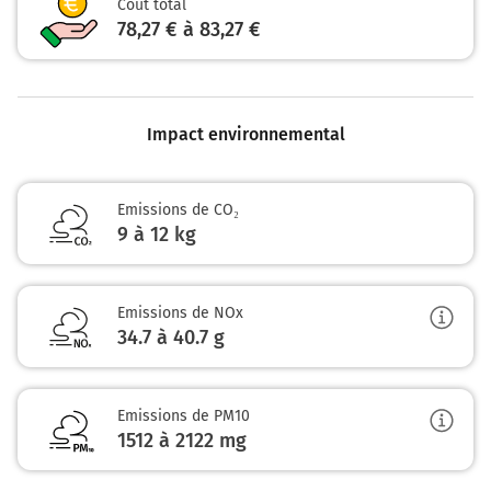
Coût total
78,27 € à 83,27 €
Impact environnemental
Emissions de CO₂
9 à 12 kg
Emissions de NOx
34.7 à 40.7
g
Emissions de PM10
1512 à 2122
mg