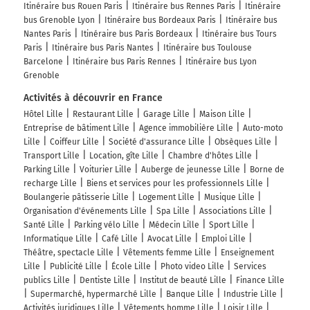
Itinéraire bus Rouen Paris
Itinéraire bus Rennes Paris
Itinéraire
bus Grenoble Lyon
Itinéraire bus Bordeaux Paris
Itinéraire bus
Nantes Paris
Itinéraire bus Paris Bordeaux
Itinéraire bus Tours
Paris
Itinéraire bus Paris Nantes
Itinéraire bus Toulouse
Barcelone
Itinéraire bus Paris Rennes
Itinéraire bus Lyon
Grenoble
Activités à découvrir en France
Hôtel Lille
Restaurant Lille
Garage Lille
Maison Lille
Entreprise de bâtiment Lille
Agence immobilière Lille
Auto-moto
Lille
Coiffeur Lille
Société d'assurance Lille
Obsèques Lille
Transport Lille
Location, gîte Lille
Chambre d'hôtes Lille
Parking Lille
Voiturier Lille
Auberge de jeunesse Lille
Borne de
recharge Lille
Biens et services pour les professionnels Lille
Boulangerie pâtisserie Lille
Logement Lille
Musique Lille
Organisation d'événements Lille
Spa Lille
Associations Lille
Santé Lille
Parking vélo Lille
Médecin Lille
Sport Lille
Informatique Lille
Café Lille
Avocat Lille
Emploi Lille
Théâtre, spectacle Lille
Vêtements femme Lille
Enseignement
Lille
Publicité Lille
École Lille
Photo video Lille
Services
publics Lille
Dentiste Lille
Institut de beauté Lille
Finance Lille
Supermarché, hypermarché Lille
Banque Lille
Industrie Lille
Activités juridiques Lille
Vêtements homme Lille
Loisir Lille