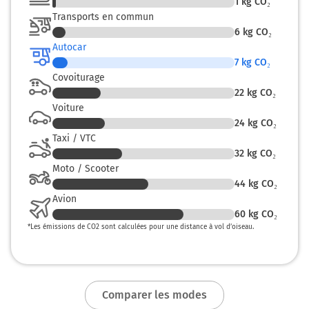
1
kg CO₂
Transports en commun
6
kg CO₂
Autocar
7
kg CO₂
Covoiturage
22
kg CO₂
Voiture
24
kg CO₂
Taxi / VTC
32
kg CO₂
Moto / Scooter
44
kg CO₂
Avion
60
kg CO₂
*
Les émissions de CO2 sont calculées pour une distance à vol d’oiseau.
Comparer les modes