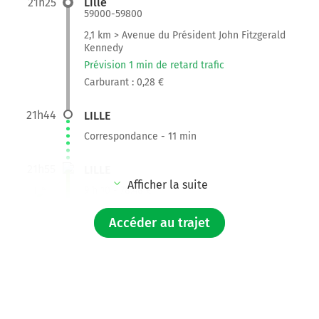
21h25
Lille
59000-59800
2,1 km > Avenue du Président John Fitzgerald
Kennedy
Prévision 1 min de retard trafic
Carburant : 0,28 €
21h44
LILLE
Correspondance - 11 min
21h55
LILLE
Afficher la suite
9 h 10 - 78,48 €
Accéder au trajet
7h05
AMSTERDAM BIJLMER
11,4 km > A2
Prévision 3 min de retard trafic
Carburant : 1,37 €
7h31
Amsterdam