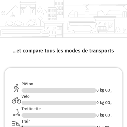
...et compare tous les modes de transports
Piéton
0
kg CO₂
Vélo
0
kg CO₂
Trottinette
0
kg CO₂
Train