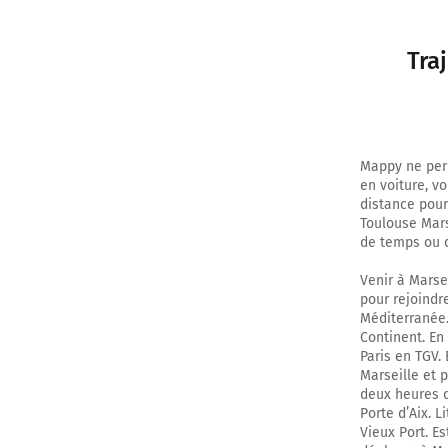
Tra
Mappy ne perm
en voiture, v
distance pour
Toulouse Mars
de temps ou d
Venir à Marsei
pour rejoindre
Méditerranée.
Continent. En 
Paris en TGV. 
Marseille et 
deux heures de
Porte d’Aix. L
Vieux Port. E