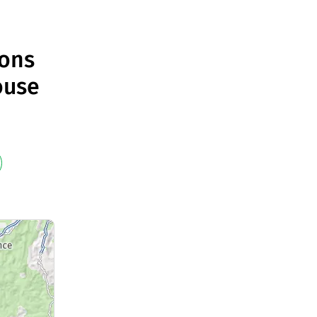
ions
ouse