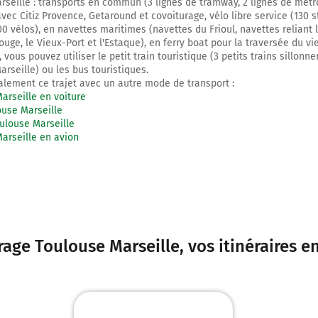
rseille : transports en commun (3 lignes de tramway, 2 lignes de métro
vec Citiz Provence, Getaround et covoiturage, vélo libre service (130 s
0 vélos), en navettes maritimes (navettes du Frioul, navettes reliant 
ouge, le Vieux-Port et l'Estaque), en ferry boat pour la traversée du vi
le, vous pouvez utiliser le petit train touristique (3 petits trains sillonn
arseille) ou les bus touristiques.
lement ce trajet avec un autre mode de transport :
arseille en voiture
ouse Marseille
ulouse Marseille
arseille en avion
rage Toulouse Marseille
, vos itinéraires 