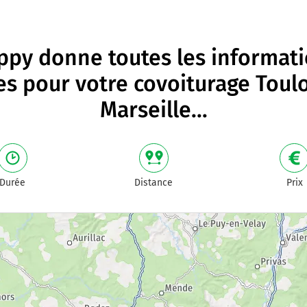
py donne toutes les informat
les pour votre
covoiturage Toul
Marseille
...
Durée
Distance
Prix