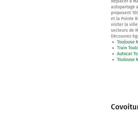
déplacer à Ma
autopartage a
proposent 100
et la Pointe R
visiter la vil
secteurs de M
Découvrez éga
Toulouse M
Train Toul
Autocar To
Toulouse M
Covoitu