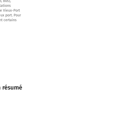
, bus),
tations
le Vieux-Port
eux port. Pour
ent certains
en résumé