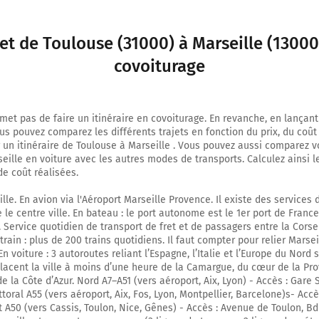
jet de Toulouse (31000) à Marseille (13000
covoiturage
et pas de faire un itinéraire en covoiturage. En revanche, en lançant 
ous pouvez comparez les différents trajets en fonction du prix, du coût 
 un itinéraire de Toulouse à Marseille . Vous pouvez aussi comparez vo
eille en voiture avec les autres modes de transports. Calculez ainsi 
e coût réalisées.
lle. En avion via l'Aéroport Marseille Provence. Il existe des services
 le centre ville. En bateau : le port autonome est le 1er port de France
 Service quotidien de transport de fret et de passagers entre la Corse
train : plus de 200 trains quotidiens. Il faut compter pour relier Marse
En voiture : 3 autoroutes reliant l’Espagne, l’Italie et l’Europe du Nord 
placent la ville à moins d’une heure de la Camargue, du cœur de la Pr
 la Côte d’Azur. Nord A7–A51 (vers aéroport, Aix, Lyon) - Accès : Gare S
ittoral A55 (vers aéroport, Aix, Fos, Lyon, Montpellier, Barcelone)s- Accès
st A50 (vers Cassis, Toulon, Nice, Gênes) - Accès : Avenue de Toulon, B