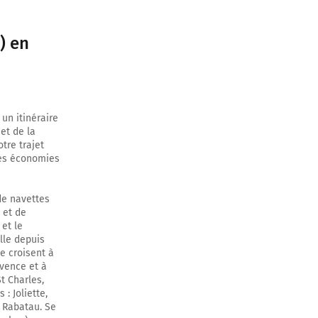
) en
un itinéraire
et de la
tre trajet
les économies
 de navettes
 et de
 et le
ille depuis
se croisent à
ovence et à
t Charles,
 : Joliette,
d Rabatau. Se