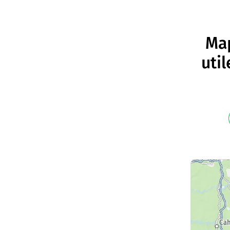
Map
uti