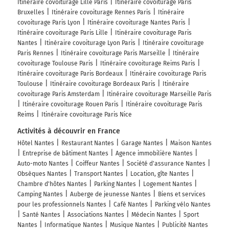
Itinéraire covoiturage Lille Paris
Itinéraire covoiturage Paris
Bruxelles
Itinéraire covoiturage Rennes Paris
Itinéraire
covoiturage Paris Lyon
Itinéraire covoiturage Nantes Paris
Itinéraire covoiturage Paris Lille
Itinéraire covoiturage Paris
Nantes
Itinéraire covoiturage Lyon Paris
Itinéraire covoiturage
Paris Rennes
Itinéraire covoiturage Paris Marseille
Itinéraire
covoiturage Toulouse Paris
Itinéraire covoiturage Reims Paris
Itinéraire covoiturage Paris Bordeaux
Itinéraire covoiturage Paris
Toulouse
Itinéraire covoiturage Bordeaux Paris
Itinéraire
covoiturage Paris Amsterdam
Itinéraire covoiturage Marseille Paris
Itinéraire covoiturage Rouen Paris
Itinéraire covoiturage Paris
Reims
Itinéraire covoiturage Paris Nice
Activités à découvrir en France
Hôtel Nantes
Restaurant Nantes
Garage Nantes
Maison Nantes
Entreprise de bâtiment Nantes
Agence immobilière Nantes
Auto-moto Nantes
Coiffeur Nantes
Société d'assurance Nantes
Obsèques Nantes
Transport Nantes
Location, gîte Nantes
Chambre d'hôtes Nantes
Parking Nantes
Logement Nantes
Camping Nantes
Auberge de jeunesse Nantes
Biens et services
pour les professionnels Nantes
Café Nantes
Parking vélo Nantes
Santé Nantes
Associations Nantes
Médecin Nantes
Sport
Nantes
Informatique Nantes
Musique Nantes
Publicité Nantes