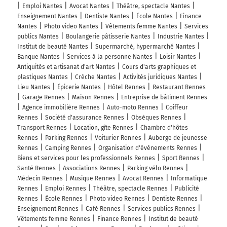
Emploi Nantes
Avocat Nantes
Théâtre, spectacle Nantes
Enseignement Nantes
Dentiste Nantes
École Nantes
Finance
Nantes
Photo video Nantes
Vêtements femme Nantes
Services
publics Nantes
Boulangerie pâtisserie Nantes
Industrie Nantes
Institut de beauté Nantes
Supermarché, hypermarché Nantes
Banque Nantes
Services à la personne Nantes
Loisir Nantes
Antiquités et artisanat d'art Nantes
Cours d'arts graphiques et
plastiques Nantes
Crèche Nantes
Activités juridiques Nantes
Lieu Nantes
Épicerie Nantes
Hôtel Rennes
Restaurant Rennes
Garage Rennes
Maison Rennes
Entreprise de bâtiment Rennes
Agence immobilière Rennes
Auto-moto Rennes
Coiffeur
Rennes
Société d'assurance Rennes
Obsèques Rennes
Transport Rennes
Location, gîte Rennes
Chambre d'hôtes
Rennes
Parking Rennes
Voiturier Rennes
Auberge de jeunesse
Rennes
Camping Rennes
Organisation d'événements Rennes
Biens et services pour les professionnels Rennes
Sport Rennes
Santé Rennes
Associations Rennes
Parking vélo Rennes
Médecin Rennes
Musique Rennes
Avocat Rennes
Informatique
Rennes
Emploi Rennes
Théâtre, spectacle Rennes
Publicité
Rennes
École Rennes
Photo video Rennes
Dentiste Rennes
Enseignement Rennes
Café Rennes
Services publics Rennes
Vêtements femme Rennes
Finance Rennes
Institut de beauté