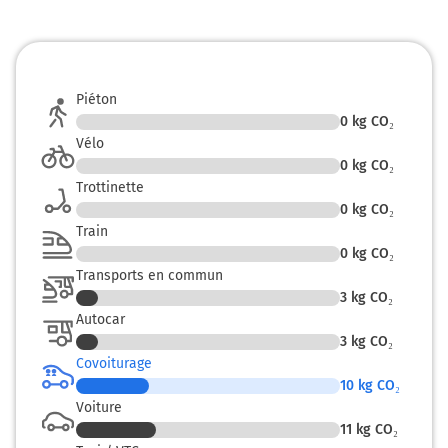
Piéton
0
kg CO₂
Vélo
0
kg CO₂
Trottinette
0
kg CO₂
Train
0
kg CO₂
Transports en commun
3
kg CO₂
Autocar
3
kg CO₂
Covoiturage
10
kg CO₂
Voiture
11
kg CO₂