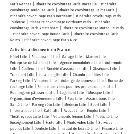
Paris Rennes
Itinéraire covoiturage Paris Marseille
Itinéraire
covoiturage Toulouse Paris
Itinéraire covoiturage Reims Paris
Itinéraire covoiturage Paris Bordeaux
Itinéraire covoiturage Paris
Toulouse
Itinéraire covoiturage Bordeaux Paris
Itinéraire
covoiturage Paris Amsterdam
Itinéraire covoiturage Marseille Paris
Itinéraire covoiturage Rouen Paris
Itinéraire covoiturage Paris
Reims
Itinéraire covoiturage Paris Nice
Activités à découvrir en France
Hôtel Lille
Restaurant Lille
Garage Lille
Maison Lille
Entreprise de bâtiment Lille
Agence immobilière Lille
Auto-moto
Lille
Coiffeur Lille
Société d'assurance Lille
Obsèques Lille
Transport Lille
Location, gîte Lille
Chambre d'hôtes Lille
Parking Lille
Voiturier Lille
Auberge de jeunesse Lille
Borne de
recharge Lille
Biens et services pour les professionnels Lille
Boulangerie pâtisserie Lille
Logement Lille
Musique Lille
Organisation d'événements Lille
Spa Lille
Associations Lille
Santé Lille
Parking vélo Lille
Médecin Lille
Sport Lille
Informatique Lille
Café Lille
Avocat Lille
Emploi Lille
Théâtre, spectacle Lille
Vêtements femme Lille
Publicité Lille
Enseignement Lille
École Lille
Photo video Lille
Services
publics Lille
Dentiste Lille
Institut de beauté Lille
Finance Lille