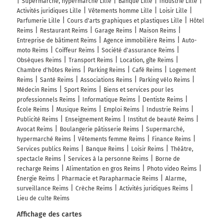
Supermarché, hypermarché Lille
Banque Lille
Industrie Lille
Activités juridiques Lille
Vêtements homme Lille
Loisir Lille
Parfumerie Lille
Cours d'arts graphiques et plastiques Lille
Hôtel
Reims
Restaurant Reims
Garage Reims
Maison Reims
Entreprise de bâtiment Reims
Agence immobilière Reims
Auto-
moto Reims
Coiffeur Reims
Société d'assurance Reims
Obsèques Reims
Transport Reims
Location, gîte Reims
Chambre d'hôtes Reims
Parking Reims
Café Reims
Logement
Reims
Santé Reims
Associations Reims
Parking vélo Reims
Médecin Reims
Sport Reims
Biens et services pour les
professionnels Reims
Informatique Reims
Dentiste Reims
École Reims
Musique Reims
Emploi Reims
Industrie Reims
Publicité Reims
Enseignement Reims
Institut de beauté Reims
Avocat Reims
Boulangerie pâtisserie Reims
Supermarché,
hypermarché Reims
Vêtements femme Reims
Finance Reims
Services publics Reims
Banque Reims
Loisir Reims
Théâtre,
spectacle Reims
Services à la personne Reims
Borne de
recharge Reims
Alimentation en gros Reims
Photo video Reims
Énergie Reims
Pharmacie et Parapharmacie Reims
Alarme,
surveillance Reims
Crèche Reims
Activités juridiques Reims
Lieu de culte Reims
Affichage des cartes