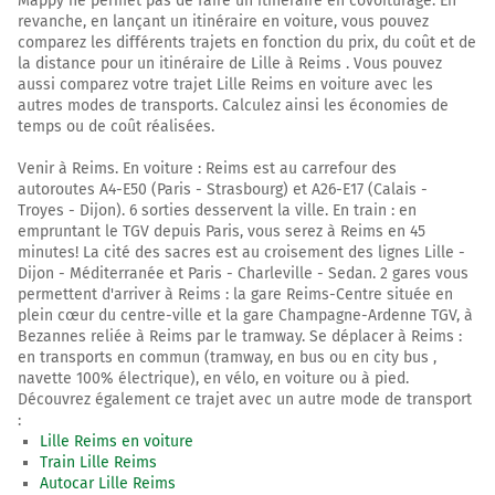
Mappy ne permet pas de faire un itinéraire en covoiturage. En
revanche, en lançant un itinéraire en voiture, vous pouvez
comparez les différents trajets en fonction du prix, du coût et de
la distance pour un itinéraire de Lille à Reims . Vous pouvez
aussi comparez votre trajet Lille Reims en voiture avec les
autres modes de transports. Calculez ainsi les économies de
temps ou de coût réalisées.
Venir à Reims. En voiture : Reims est au carrefour des
autoroutes A4-E50 (Paris - Strasbourg) et A26-E17 (Calais -
Troyes - Dijon). 6 sorties desservent la ville. En train : en
empruntant le TGV depuis Paris, vous serez à Reims en 45
minutes! La cité des sacres est au croisement des lignes Lille -
Dijon - Méditerranée et Paris - Charleville - Sedan. 2 gares vous
permettent d'arriver à Reims : la gare Reims-Centre située en
plein cœur du centre-ville et la gare Champagne-Ardenne TGV, à
Bezannes reliée à Reims par le tramway. Se déplacer à Reims :
en transports en commun (tramway, en bus ou en city bus ,
navette 100% électrique), en vélo, en voiture ou à pied.
Découvrez également ce trajet avec un autre mode de transport
:
Lille Reims en voiture
Train Lille Reims
Autocar Lille Reims