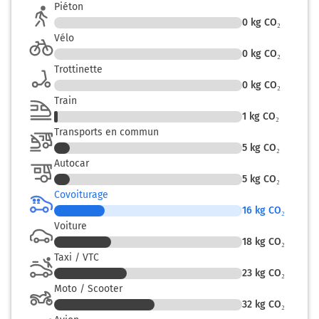
Piéton
0
kg CO₂
Vélo
0
kg CO₂
Trottinette
0
kg CO₂
Train
1
kg CO₂
Transports en commun
5
kg CO₂
Autocar
5
kg CO₂
Covoiturage
16
kg CO₂
Voiture
18
kg CO₂
Taxi / VTC
23
kg CO₂
Moto / Scooter
32
kg CO₂