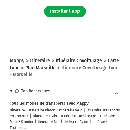
Installer l'app
Mappy
Itinéraire
Itinéraire Covoiturage
Carte
Lyon
Plan Marseille
Itinéraire Covoiturage Lyon
- Marseille
Top Recherches
Tous les modes de transports avec Mappy
Itinéraire
Itinéraire Piéton
Itinéraire Vélo
Itinéraire Transports
en Commun
Itinéraire Train
Itinéraire Covoiturage
Itinéraire
Moto / Scooter
Itinéraire Bus
Itinéraire Avion
Itinéraire
Trottinette