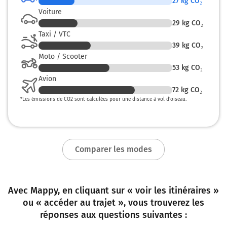
27
kg CO₂
Voiture
29
kg CO₂
Taxi / VTC
39
kg CO₂
Moto / Scooter
53
kg CO₂
Avion
72
kg CO₂
*
Les émissions de CO2 sont calculées pour une distance à vol d’oiseau.
Comparer les modes
Avec Mappy, en cliquant sur « voir les itinéraires »
ou « accéder au trajet », vous trouverez les
réponses aux questions suivantes :