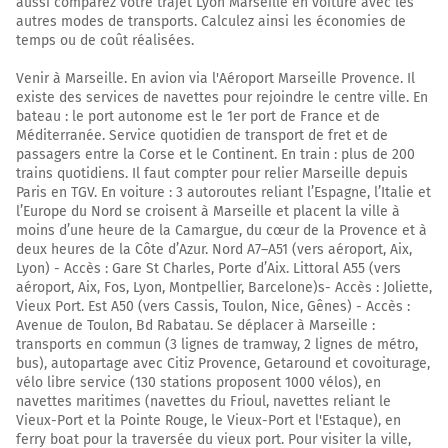
aussi comparez votre trajet Lyon Marseille en voiture avec les
autres modes de transports. Calculez ainsi les économies de
temps ou de coût réalisées.
Venir à Marseille. En avion via l'Aéroport Marseille Provence. Il
existe des services de navettes pour rejoindre le centre ville. En
bateau : le port autonome est le 1er port de France et de
Méditerranée. Service quotidien de transport de fret et de
passagers entre la Corse et le Continent. En train : plus de 200
trains quotidiens. Il faut compter pour relier Marseille depuis
Paris en TGV. En voiture : 3 autoroutes reliant l’Espagne, l’Italie et
l’Europe du Nord se croisent à Marseille et placent la ville à
moins d’une heure de la Camargue, du cœur de la Provence et à
deux heures de la Côte d’Azur. Nord A7–A51 (vers aéroport, Aix,
Lyon) - Accès : Gare St Charles, Porte d’Aix. Littoral A55 (vers
aéroport, Aix, Fos, Lyon, Montpellier, Barcelone)s- Accès : Joliette,
Vieux Port. Est A50 (vers Cassis, Toulon, Nice, Gênes) - Accès :
Avenue de Toulon, Bd Rabatau. Se déplacer à Marseille :
transports en commun (3 lignes de tramway, 2 lignes de métro,
bus), autopartage avec Citiz Provence, Getaround et covoiturage,
vélo libre service (130 stations proposent 1000 vélos), en
navettes maritimes (navettes du Frioul, navettes reliant le
Vieux-Port et la Pointe Rouge, le Vieux-Port et l'Estaque), en
ferry boat pour la traversée du vieux port. Pour visiter la ville,