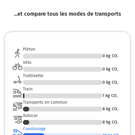
...et compare tous les modes de transports
Piéton
0
kg CO₂
Vélo
0
kg CO₂
Trottinette
0
kg CO₂
Train
1
kg CO₂
Transports en commun
8
kg CO₂
Autocar
8
kg CO₂
Covoiturage