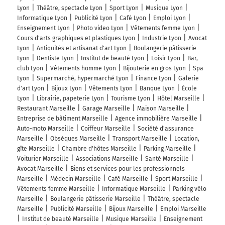
Lyon
Théâtre, spectacle Lyon
Sport Lyon
Musique Lyon
Informatique Lyon
Publicité Lyon
Café Lyon
Emploi Lyon
Enseignement Lyon
Photo video Lyon
Vêtements femme Lyon
Cours d'arts graphiques et plastiques Lyon
Industrie Lyon
Avocat
Lyon
Antiquités et artisanat d'art Lyon
Boulangerie pâtisserie
Lyon
Dentiste Lyon
Institut de beauté Lyon
Loisir Lyon
Bar,
club Lyon
Vêtements homme Lyon
Bijouterie en gros Lyon
Spa
Lyon
Supermarché, hypermarché Lyon
Finance Lyon
Galerie
d'art Lyon
Bijoux Lyon
Vêtements Lyon
Banque Lyon
École
Lyon
Librairie, papeterie Lyon
Tourisme Lyon
Hôtel Marseille
Restaurant Marseille
Garage Marseille
Maison Marseille
Entreprise de bâtiment Marseille
Agence immobilière Marseille
Auto-moto Marseille
Coiffeur Marseille
Société d'assurance
Marseille
Obsèques Marseille
Transport Marseille
Location,
gîte Marseille
Chambre d'hôtes Marseille
Parking Marseille
Voiturier Marseille
Associations Marseille
Santé Marseille
Avocat Marseille
Biens et services pour les professionnels
Marseille
Médecin Marseille
Café Marseille
Sport Marseille
Vêtements femme Marseille
Informatique Marseille
Parking vélo
Marseille
Boulangerie pâtisserie Marseille
Théâtre, spectacle
Marseille
Publicité Marseille
Bijoux Marseille
Emploi Marseille
Institut de beauté Marseille
Musique Marseille
Enseignement