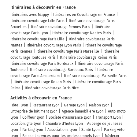
Itinéraires à découvrir en France
Itinéraires avec Mappy
Itinéraires en Covoiturage en France
Itinéraire covoiturage Lille Paris
Itinéraire covoiturage Paris
Bruxelles
Itinéraire covoiturage Rennes Paris
Itinéraire
covoiturage Paris Lyon
Itinéraire covoiturage Nantes Paris
Itinéraire covoiturage Paris Lille
Itinéraire covoiturage Paris
Nantes
Itinéraire covoiturage Lyon Paris
Itinéraire covoiturage
Paris Rennes
Itinéraire covoiturage Paris Marseille
Itinéraire
covoiturage Toulouse Paris
Itinéraire covoiturage Reims Paris
Itinéraire covoiturage Paris Bordeaux
Itinéraire covoiturage Paris
Toulouse
Itinéraire covoiturage Bordeaux Paris
Itinéraire
covoiturage Paris Amsterdam
Itinéraire covoiturage Marseille Paris
Itinéraire covoiturage Rouen Paris
Itinéraire covoiturage Paris
Reims
Itinéraire covoiturage Paris Nice
Activités à découvrir en France
Hôtel Lyon
Restaurant Lyon
Garage Lyon
Maison Lyon
Entreprise de bâtiment Lyon
Agence immobilière Lyon
Auto-moto
Lyon
Coiffeur Lyon
Société d'assurance Lyon
Transport Lyon
Location, gîte Lyon
Chambre d'hôtes Lyon
Auberge de jeunesse
Lyon
Parking Lyon
Associations Lyon
Santé Lyon
Parking vélo
Lyon
Biens et services pour les professionnels Lyon
Médecin