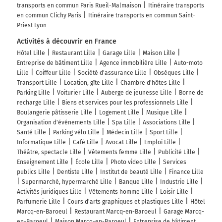
transports en commun Paris Rueil-Malmaison
Itinéraire transports
en commun Clichy Paris
Itinéraire transports en commun Saint-
Priest Lyon
Activités à découvrir en France
Hôtel Lille
Restaurant Lille
Garage Lille
Maison Lille
Entreprise de bâtiment Lille
Agence immobilière Lille
Auto-moto
Lille
Coiffeur Lille
Société d'assurance Lille
Obsèques Lille
Transport Lille
Location, gîte Lille
Chambre d'hôtes Lille
Parking Lille
Voiturier Lille
Auberge de jeunesse Lille
Borne de
recharge Lille
Biens et services pour les professionnels Lille
Boulangerie pâtisserie Lille
Logement Lille
Musique Lille
Organisation d'événements Lille
Spa Lille
Associations Lille
Santé Lille
Parking vélo Lille
Médecin Lille
Sport Lille
Informatique Lille
Café Lille
Avocat Lille
Emploi Lille
Théâtre, spectacle Lille
Vêtements femme Lille
Publicité Lille
Enseignement Lille
École Lille
Photo video Lille
Services
publics Lille
Dentiste Lille
Institut de beauté Lille
Finance Lille
Supermarché, hypermarché Lille
Banque Lille
Industrie Lille
Activités juridiques Lille
Vêtements homme Lille
Loisir Lille
Parfumerie Lille
Cours d'arts graphiques et plastiques Lille
Hôtel
Marcq-en-Baroeul
Restaurant Marcq-en-Baroeul
Garage Marcq-
en-Baroeul
Maison Marcq-en-Baroeul
Entreprise de bâtiment