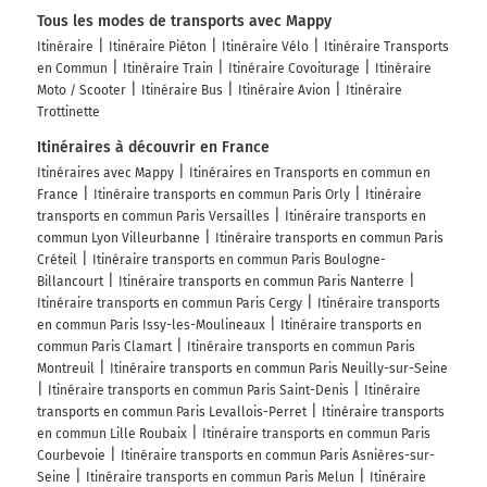
Tous les modes de transports avec Mappy
Itinéraire
Itinéraire Piéton
Itinéraire Vélo
Itinéraire Transports
en Commun
Itinéraire Train
Itinéraire Covoiturage
Itinéraire
Moto / Scooter
Itinéraire Bus
Itinéraire Avion
Itinéraire
Trottinette
Itinéraires à découvrir en France
Itinéraires avec Mappy
Itinéraires en Transports en commun en
France
Itinéraire transports en commun Paris Orly
Itinéraire
transports en commun Paris Versailles
Itinéraire transports en
commun Lyon Villeurbanne
Itinéraire transports en commun Paris
Créteil
Itinéraire transports en commun Paris Boulogne-
Billancourt
Itinéraire transports en commun Paris Nanterre
Itinéraire transports en commun Paris Cergy
Itinéraire transports
en commun Paris Issy-les-Moulineaux
Itinéraire transports en
commun Paris Clamart
Itinéraire transports en commun Paris
Montreuil
Itinéraire transports en commun Paris Neuilly-sur-Seine
Itinéraire transports en commun Paris Saint-Denis
Itinéraire
transports en commun Paris Levallois-Perret
Itinéraire transports
en commun Lille Roubaix
Itinéraire transports en commun Paris
Courbevoie
Itinéraire transports en commun Paris Asnières-sur-
Seine
Itinéraire transports en commun Paris Melun
Itinéraire