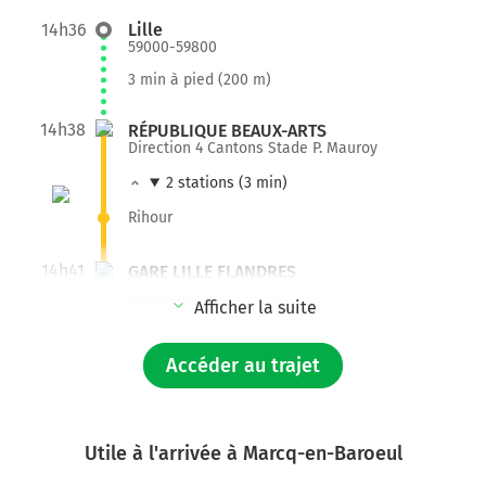
14h36
Lille
59000-59800
3 min à pied (200 m)
14h38
RÉPUBLIQUE BEAUX-ARTS
Direction 4 Cantons Stade P. Mauroy
2 stations (3 min)
Rihour
14h41
GARE LILLE FLANDRES
Correspondance - 2 min
Afficher la suite
14h45
GARE LILLE FLANDRES
Accéder au trajet
Direction Tourcoing Centre
8 stations (11 min)
Lille Europe
Utile à l'arrivée à Marcq-en-Baroeul
Romarin