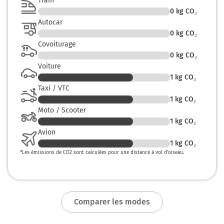
Train
0
kg CO₂
Autocar
0
kg CO₂
Covoiturage
0
kg CO₂
Voiture
1
kg CO₂
Taxi / VTC
1
kg CO₂
Moto / Scooter
1
kg CO₂
Avion
1
kg CO₂
*
Les émissions de CO2 sont calculées pour une distance à vol d’oiseau.
Comparer les modes