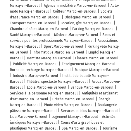
Marcq-en-Baroeul
Agence immobilière Marcq-en-Baroeul
Auto-
moto Marcq-en-Baroeul
Coiffeur Marcq-en-Baroeul
Société
d'assurance Marcq-en-Baroeul
Obsèques Marcq-en-Baroeul
Transport Marcq-en-Baroeul
Location, gîte Marcq-en-Baroeul
Chambre d'hôtes Marcq-en-Baroeul
Parking Marcq-en-Baroeul
Santé Marcq-en-Baroeul
Médecin Marcq-en-Baroeul
Biens et
services pour les professionnels Marcq-en-Baroeul
Associations
Marcq-en-Baroeul
Sport Marcq-en-Baroeul
Parking vélo Marcq-
en-Baroeul
Informatique Marcq-en-Baroeul
Emploi Marcq-en-
Baroeul
Dentiste Marcq-en-Baroeul
Finance Marcq-en-Baroeul
Publicité Marcq-en-Baroeul
Enseignement Marcq-en-Baroeul
Borne de recharge Marcq-en-Baroeul
Musique Marcq-en-Baroeul
Industrie Marcq-en-Baroeul
Institut de beauté Marcq-en-
Baroeul
Théâtre, spectacle Marcq-en-Baroeul
Avocat Marcq-en-
Baroeul
École Marcq-en-Baroeul
Banque Marcq-en-Baroeul
Services à la personne Marcq-en-Baroeul
Antiquités et artisanat
d'art Marcq-en-Baroeul
Crèche Marcq-en-Baroeul
Énergie
Marcq-en-Baroeul
Photo video Marcq-en-Baroeul
Boulangerie
pâtisserie Marcq-en-Baroeul
Services publics Marcq-en-Baroeul
Lieu Marcq-en-Baroeul
Logement Marcq-en-Baroeul
Activités
juridiques Marcq-en-Baroeul
Cours d'arts graphiques et
plastiques Marcq-en-Baroeul
Spa Marcq-en-Baroeul
Tourisme