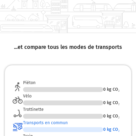
...et compare tous les modes de transports
Piéton
0
kg CO₂
Vélo
0
kg CO₂
Trottinette
0
kg CO₂
Transports en commun
0
kg CO₂