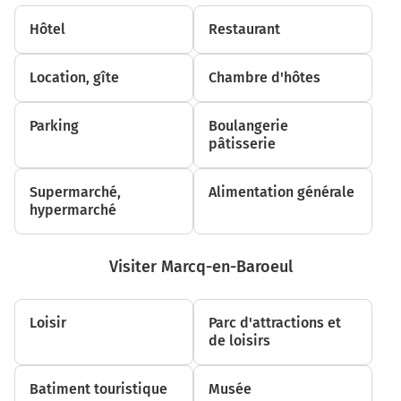
Botanique
Hôtel
Restaurant
Saint-Maur
Buisson
Location, gîte
Chambre d'hôtes
Brossolette
Clemenceau Hippodrome
Parking
Boulangerie
pâtisserie
14h55
CROISÉ LAROCHE
Supermarché,
Alimentation générale
4 min à pied (250 m)
hypermarché
14h59
Marcq-en-Baroeul
59700
Visiter Marcq-en-Baroeul
Loisir
Parc d'attractions et
de loisirs
Batiment touristique
Musée