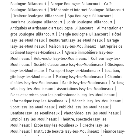
Boulogne-Billancourt
Banque Boulogne-Billancourt
Café
Boulogne-Billancourt
Téléphonie et internet Boulogne-Billancourt
Traiteur Boulogne-Billancourt
Spa Boulogne-Billancourt
Tourisme Boulogne-Billancourt
Loisir Boulogne-Billancourt
Antiquités et artisanat d'art Boulogne-Billancourt
Alimentation en
gros Boulogne-Billancourt
Énergie Boulogne-Billancourt
Hôtel
Issy-les-Moulineaux
Restaurant Issy-les-Moulineaux
Garage
Issy-les-Moulineaux
Maison Issy-les-Moulineaux
Entreprise de
bâtiment Issy-les-Moulineaux
Agence immobilière Issy-les-
Moulineaux
Auto-moto Issy-les-Moulineaux
Coiffeur Issy-les-
Moulineaux
Société d'assurance Issy-les-Moulineaux
Obsèques
Issy-les-Moulineaux
Transport Issy-les-Moulineaux
Location,
gîte Issy-les-Moulineaux
Parking Issy-les-Moulineaux
Chambre
d'hôtes Issy-les-Moulineaux
Santé Issy-les-Moulineaux
Parking
vélo Issy-les-Moulineaux
Associations Issy-les-Moulineaux
Biens et services pour les professionnels Issy-les-Moulineaux
Informatique Issy-les-Moulineaux
Médecin Issy-les-Moulineaux
Sport Issy-les-Moulineaux
Publicité Issy-les-Moulineaux
Dentiste Issy-les-Moulineaux
Photo video Issy-les-Moulineaux
Emploi Issy-les-Moulineaux
Théâtre, spectacle Issy-les-
Moulineaux
École Issy-les-Moulineaux
Crèche Issy-les-
Moulineaux
Institut de beauté Issy-les-Moulineaux
Finance Issy-