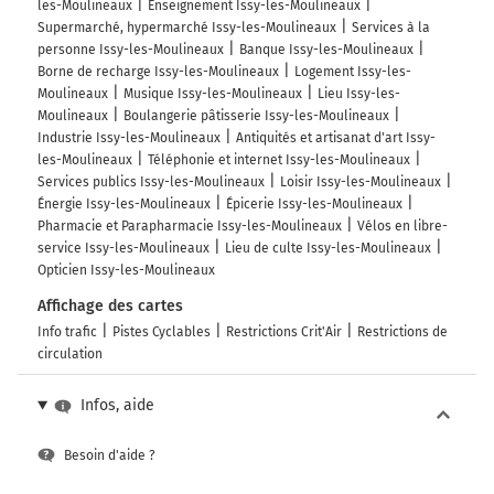
les-Moulineaux
Enseignement Issy-les-Moulineaux
Supermarché, hypermarché Issy-les-Moulineaux
Services à la
personne Issy-les-Moulineaux
Banque Issy-les-Moulineaux
Borne de recharge Issy-les-Moulineaux
Logement Issy-les-
Moulineaux
Musique Issy-les-Moulineaux
Lieu Issy-les-
Moulineaux
Boulangerie pâtisserie Issy-les-Moulineaux
Industrie Issy-les-Moulineaux
Antiquités et artisanat d'art Issy-
les-Moulineaux
Téléphonie et internet Issy-les-Moulineaux
Services publics Issy-les-Moulineaux
Loisir Issy-les-Moulineaux
Énergie Issy-les-Moulineaux
Épicerie Issy-les-Moulineaux
Pharmacie et Parapharmacie Issy-les-Moulineaux
Vélos en libre-
service Issy-les-Moulineaux
Lieu de culte Issy-les-Moulineaux
Opticien Issy-les-Moulineaux
Affichage des cartes
Info trafic
Pistes Cyclables
Restrictions Crit'Air
Restrictions de
circulation
Infos, aide
Besoin d'aide ?