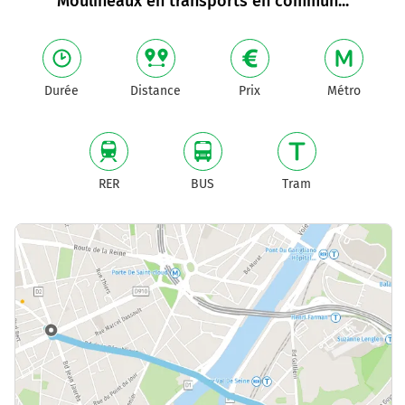
Moulineaux en transports en commun
...
Durée
Distance
Prix
Métro
RER
BUS
Tram