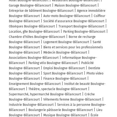
Hôtel Boulogne-Billancourt
Restaurant Boulogne-Billancourt
Garage Boulogne-Billancourt
Maison Boulogne-Billancourt
Entreprise de bâtiment Boulogne-Billancourt
Agence immobilière
Boulogne-Billancourt
Auto-moto Boulogne-Billancourt
Coiffeur
Boulogne-Billancourt
Société d'assurance Boulogne-Billancourt
Obsèques Boulogne-Billancourt
Transport Boulogne-Billancourt
Location, gîte Boulogne-Billancourt
Parking Boulogne-Billancourt
Chambre d'hôtes Boulogne-Billancourt
Borne de recharge
Boulogne-Billancourt
Logement Boulogne-Billancourt
Santé
Boulogne-Billancourt
Biens et services pour les professionnels
Boulogne-Billancourt
Médecin Boulogne-Billancourt
Associations Boulogne-Billancourt
Informatique Boulogne-
Billancourt
Parking vélo Boulogne-Billancourt
Publicité
Boulogne-Billancourt
Emploi Boulogne-Billancourt
Dentiste
Boulogne-Billancourt
Sport Boulogne-Billancourt
Photo video
Boulogne-Billancourt
Finance Boulogne-Billancourt
Enseignement Boulogne-Billancourt
Institut de beauté Boulogne-
Billancourt
Théâtre, spectacle Boulogne-Billancourt
Supermarché, hypermarché Boulogne-Billancourt
Crèche
Boulogne-Billancourt
Vêtements femme Boulogne-Billancourt
Industrie Boulogne-Billancourt
Services à la personne Boulogne-
Billancourt
Boulangerie pâtisserie Boulogne-Billancourt
Lieu
Boulogne-Billancourt
Musique Boulogne-Billancourt
École