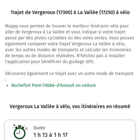
Au rond-point, prendre la 3ème sortie Rue de la Casse
Trajet de Vergeroux (17300) à La Vallée (17250) à vélo
aux Prêtres et continuer sur 30 mètres
Mappy vous permet de trouver le meilleur itinéraire vélo pour
1,3 km
aller de Vergeroux à La Vallée et vous indique si votre trajet
passe par des pistes cyclables ou des voies vertes. Vous pouvez
Prendre légèrement à droite Rue Maréchal Philippe
également comparer votre trajet Vergeroux La Vallée à vélo,
Leclerc et continuer sur 240 mètres
avec les autres modes de transports et calculer les économies
de temps ou de distance réalisées. N'hésitez pas à installer
1,5 km
l'application pour bénéficier du guidage GPS.
Prendre à gauche Rue Antoine de Saint-Exupéry et
Découvrez également ce trajet avec un autre mode de transport
continuer sur 450 mètres
:
2,0 km
Rochefort Pont-l'Abbé-d'Arnoult en voiture
Prendre à gauche Rue du Vice Amiral Henri Malavoy et
continuer sur 40 mètres
Vergeroux La Vallée à vélo
, vos itinéraires en résumé
2,0 km
Prendre à droite Rue du Commandant Jean l'Herminier
Durée
et continuer sur 170 mètres
1 h 13 à 1 h 17