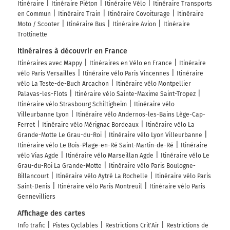
Itinéraire
Itinéraire Piéton
Itinéraire Vélo
Itinéraire Transports
en Commun
Itinéraire Train
Itinéraire Covoiturage
Itinéraire
Moto / Scooter
Itinéraire Bus
Itinéraire Avion
Itinéraire
Trottinette
Itinéraires à découvrir en France
Itinéraires avec Mappy
Itinéraires en Vélo en France
Itinéraire
vélo Paris Versailles
Itinéraire vélo Paris Vincennes
Itinéraire
vélo La Teste-de-Buch Arcachon
Itinéraire vélo Montpellier
Palavas-les-Flots
Itinéraire vélo Sainte-Maxime Saint-Tropez
Itinéraire vélo Strasbourg Schiltigheim
Itinéraire vélo
Villeurbanne Lyon
Itinéraire vélo Andernos-les-Bains Lège-Cap-
Ferret
Itinéraire vélo Mérignac Bordeaux
Itinéraire vélo La
Grande-Motte Le Grau-du-Roi
Itinéraire vélo Lyon Villeurbanne
Itinéraire vélo Le Bois-Plage-en-Ré Saint-Martin-de-Ré
Itinéraire
vélo Vias Agde
Itinéraire vélo Marseillan Agde
Itinéraire vélo Le
Grau-du-Roi La Grande-Motte
Itinéraire vélo Paris Boulogne-
Billancourt
Itinéraire vélo Aytré La Rochelle
Itinéraire vélo Paris
Saint-Denis
Itinéraire vélo Paris Montreuil
Itinéraire vélo Paris
Gennevilliers
Affichage des cartes
Info trafic
Pistes Cyclables
Restrictions Crit'Air
Restrictions de