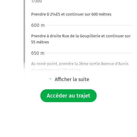
17300
Prendre D 214E5 et continuer sur 600 mètres
600 m
Prendre à droite Rue de la Goupillerie et continuer sur
55 mètres
650 m
Au rond-point, prendre la 2ème sortie Avenue d'Aunis
et continuer sur 220 mètres
Afficher la suite
950 m
Au rond-point, prendre la 2ème sortie Avenue d'Aunis
Accéder au trajet
et continuer sur 10 mètres
1,0 km
Au rond-point, prendre la 1ère sortie la piste cyclable
Avenue d'Aunis et continuer sur 230 mètres
1,2 km