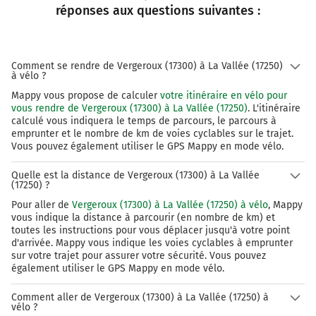
Prendre légèrement à droite la voie et continuer sur 1,5
réponses aux questions suivantes :
kilomètre
11,6 km
Comment se rendre de Vergeroux (17300) à La Vallée (17250)
Prendre à droite la voie et continuer sur 2,2 kilomètres
à vélo ?
13,8 km
Mappy vous propose de calculer
votre itinéraire en vélo pour
vous rendre de Vergeroux (17300) à La Vallée (17250)
. L'itinéraire
Prendre à droite la voie et continuer sur 230 mètres
calculé vous indiquera le temps de parcours, le parcours à
emprunter et le nombre de km de voies cyclables sur le trajet.
14,0 km
Vous pouvez également utiliser le GPS Mappy en mode vélo.
Prendre à droite la voie et continuer sur 35 mètres
Quelle est la distance de Vergeroux (17300) à La Vallée
(17250) ?
14,1 km
Pour aller de
Vergeroux (17300) à La Vallée (17250) à vélo
, Mappy
vous indique la distance à parcourir (en nombre de km) et
Prendre à gauche la piste cyclable la voie et continuer
toutes les instructions pour vous déplacer jusqu'à votre point
sur 270 mètres
d'arrivée. Mappy vous indique les voies cyclables à emprunter
sur votre trajet pour assurer votre sécurité. Vous pouvez
14,3 km
également utiliser le GPS Mappy en mode vélo.
Prendre à gauche la voie et continuer sur 15 mètres
Comment aller de Vergeroux (17300) à La Vallée (17250) à
vélo ?
14,3 km