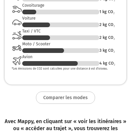
9,1 km
Covoiturage
1
kg CO₂
Prendre légèrement à droite Rue du Général Kilmaine
et continuer sur 90 mètres
Voiture
2
kg CO₂
9,1 km
Taxi / VTC
2
kg CO₂
Prendre à droite la voie et continuer sur 20 mètres
Moto / Scooter
9,2 km
3
kg CO₂
Avion
Prendre à gauche Quai Auriol Roy Bry et continuer sur
4
kg CO₂
400 mètres
*
Les émissions de CO2 sont calculées pour une distance à vol d’oiseau.
9,6 km
Prendre légèrement à droite Quai des Capucins et
continuer sur 270 mètres
Comparer les modes
9,8 km
Prendre à gauche D 124 et continuer sur 290 mètres
Avec Mappy, en cliquant sur « voir les itinéraires »
10,1 km
ou « accéder au trajet », vous trouverez les