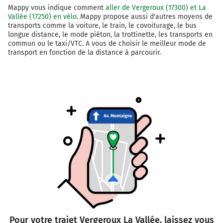
Mappy vous indique comment
aller de Vergeroux (17300) et La
Prendre à gauche la voie et continuer sur 50 mètres
Vallée (17250) en vélo
. Mappy propose aussi d'autres moyens de
transports comme la voiture, le train, le covoiturage, le bus
14,4 km
longue distance, le mode piéton, la trottinette, les transports en
commun ou le taxi/VTC. A vous de choisir le meilleur mode de
Prendre à droite la voie et continuer sur 350 mètres
transport en fonction de la distance à parcourir.
14,7 km
Prendre à gauche la voie et continuer sur 2,2 kilomètres
16,9 km
Prendre à droite Rue des Métairies et continuer sur 1,1
kilomètre
18,0 km
Prendre à gauche Rue René Bitaud et continuer sur 150
mètres
18,2 km
Prendre à droite Rue de l'Église et continuer sur 130
Pour votre trajet Vergeroux La Vallée, laissez vous
mètres