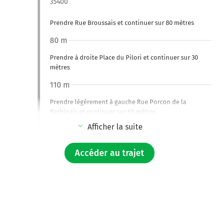
35400
Prendre Rue Broussais et continuer sur 80 mètres
80 m
Prendre à droite Place du Pilori et continuer sur 30
mètres
110 m
Prendre légèrement à gauche Rue Porcon de la
Barbinais et continuer sur 65 mètres
Afficher la suite
180 m
Prendre à droite Grand' Rue et continuer sur 130
Accéder au trajet
mètres
300 m
Prendre à gauche la voie partagée Quai Saint-Vincent
et continuer sur 140 mètres
450 m