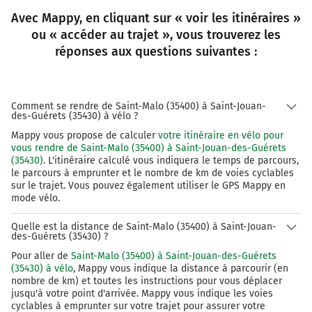
Prendre à droite la piste cyclable la voie et continuer
Avec Mappy, en cliquant sur « voir les itinéraires »
sur 600 mètres
ou « accéder au trajet », vous trouverez les
8,4 km
réponses aux questions suivantes :
Prendre à gauche la piste cyclable la voie et continuer
sur 750 mètres
Comment se rendre de Saint-Malo (35400) à Saint-Jouan-
9,1 km
des-Guérets (35430) à vélo ?
Prendre à gauche la piste cyclable Avenue des Français
Mappy vous propose de calculer
votre itinéraire en vélo pour
Libres et continuer sur 10 mètres
vous rendre de Saint-Malo (35400) à Saint-Jouan-des-Guérets
(35430)
. L'itinéraire calculé vous indiquera le temps de parcours,
9,1 km
le parcours à emprunter et le nombre de km de voies cyclables
sur le trajet. Vous pouvez également utiliser le GPS Mappy en
Au rond-point, prendre la 2ème sortie Avenue des
mode vélo.
Français Libres et continuer sur 130 mètres
Quelle est la distance de Saint-Malo (35400) à Saint-Jouan-
9,3 km
des-Guérets (35430) ?
Pour aller de
Saint-Malo (35400) à Saint-Jouan-des-Guérets
Au rond-point, prendre la 2ème sortie Avenue des
(35430) à vélo
, Mappy vous indique la distance à parcourir (en
Français Libres et continuer sur 65 mètres
nombre de km) et toutes les instructions pour vous déplacer
jusqu'à votre point d'arrivée. Mappy vous indique les voies
9,4 km
cyclables à emprunter sur votre trajet pour assurer votre