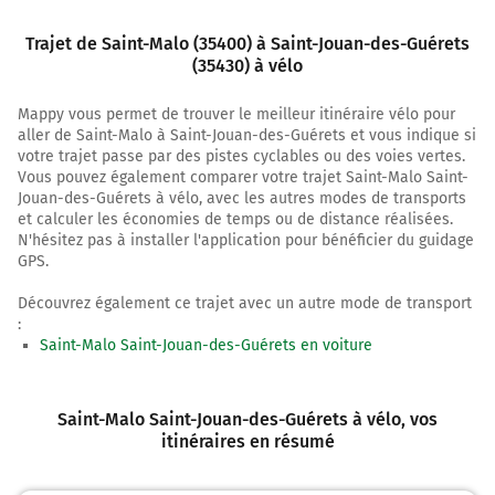
Au rond-point, prendre la 2ème sortie la voie et
Trajet de Saint-Malo (35400) à Saint-Jouan-des-Guérets
continuer sur 110 mètres
(35430) à vélo
550 m
Mappy vous permet de trouver le meilleur itinéraire vélo pour
aller de Saint-Malo à Saint-Jouan-des-Guérets et vous indique si
Au rond-point, prendre la 1ère sortie Avenue Louis
votre trajet passe par des pistes cyclables ou des voies vertes.
Martin et continuer sur 15 mètres
Vous pouvez également comparer votre trajet Saint-Malo Saint-
Jouan-des-Guérets à vélo, avec les autres modes de transports
600 m
et calculer les économies de temps ou de distance réalisées.
Prendre à droite la voie partagée la voie et continuer
N'hésitez pas à installer l'application pour bénéficier du guidage
GPS.
sur 230 mètres
850 m
Découvrez également ce trajet avec un autre mode de transport
:
Prendre à gauche la piste cyclable la voie et continuer
Saint-Malo Saint-Jouan-des-Guérets en voiture
sur 15 mètres
850 m
Saint-Malo Saint-Jouan-des-Guérets à vélo
, vos
Prendre à droite la piste cyclable Avenue Louis Martin
itinéraires en résumé
et continuer sur 750 mètres