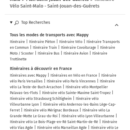
Vélo Saint-Malo - Saint-Jouan-des-Guérets
Top Recherches
Tous les modes de transports avec Mappy
Itinéraire
Itinéraire Piéton
Itinéraire Vélo
Itinéraire Transports
en Commun
Itinéraire Train
Itinéraire Covoiturage
Itinéraire
Moto / Scooter
Itinéraire Bus
Itinéraire Avion
Itinéraire
Trottinette
Itinéraires à découvrir en France
Itinéraires avec Mappy
Itinéraires en Vélo en France
Itinéraire
vélo Paris Versailles
Itinéraire vélo Paris Vincennes
Itinéraire
vélo La Teste-de-Buch Arcachon
Itinéraire vélo Montpellier
Palavas-les-Flots
Itinéraire vélo Sainte-Maxime Saint-Tropez
Itinéraire vélo Strasbourg Schiltigheim
Itinéraire vélo
Villeurbanne Lyon
Itinéraire vélo Andernos-les-Bains Lège-Cap-
Ferret
Itinéraire vélo Mérignac Bordeaux
Itinéraire vélo La
Grande-Motte Le Grau-du-Roi
Itinéraire vélo Lyon Villeurbanne
Itinéraire vélo Le Bois-Plage-en-Ré Saint-Martin-de-Ré
Itinéraire
vélo Vias Agde
Itinéraire vélo Marseillan Agde
Itinéraire vélo Le