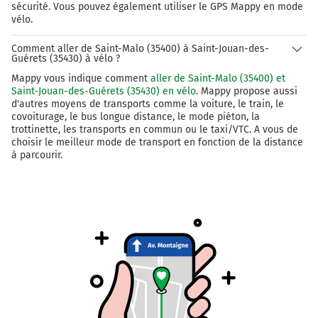
sécurité. Vous pouvez également utiliser le GPS Mappy en mode
Au rond-point, prendre la 2ème sortie Rue de Saint-
vélo.
Malo et continuer sur 450 mètres
Comment aller de Saint-Malo (35400) à Saint-Jouan-des-
9,9 km
Guérets (35430) à vélo ?
Prendre à gauche Place de l'Église et continuer sur 70
Mappy vous indique comment
aller de Saint-Malo (35400) et
mètres
Saint-Jouan-des-Guérets (35430) en vélo
. Mappy propose aussi
d'autres moyens de transports comme la voiture, le train, le
10,0 km
covoiturage, le bus longue distance, le mode piéton, la
trottinette, les transports en commun ou le taxi/VTC. A vous de
Prendre légèrement à droite Rue de Rennes et
choisir le meilleur mode de transport en fonction de la distance
continuer sur 150 mètres
à parcourir.
10,1 km
Prendre à droite Rue du Moulin de Quinard et
continuer sur 280 mètres
Saint-Jouan-des-Guérets
21h53
35430