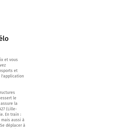
élo
ix et vous
uvez
nsports et
 l'application
tructures
dessert le
 assure la
27 (Lille-
. En train :
e mais aussi à
 Se déplacer à