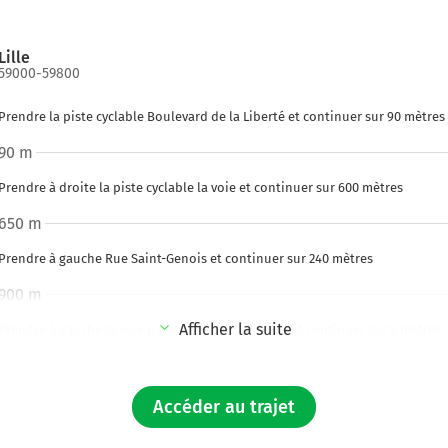
Lille
59000-59800
Prendre la piste cyclable Boulevard de la Liberté et continuer sur 90 mètres
90 m
Prendre à droite la piste cyclable la voie et continuer sur 600 mètres
650 m
Prendre à gauche Rue Saint-Genois et continuer sur 240 mètres
900 m
Afficher la suite
Prendre à gauche la voie partagée Rue Faidherbe et continuer sur 5 mètres
900 m
Prendre à droite Rue du Priez et continuer sur 40 mètres
Accéder au trajet
1,0 km