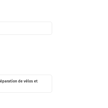
er sur 800
mètres
réparation de vélos et
tres