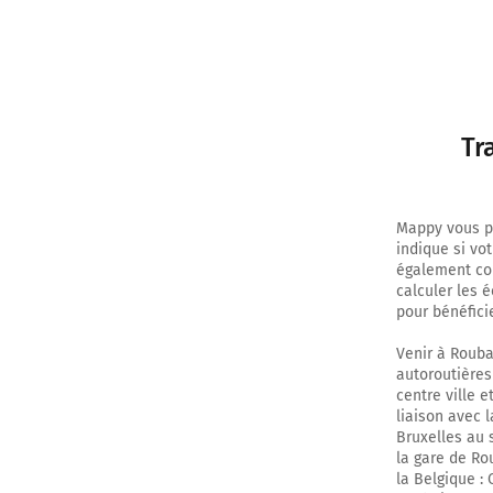
Tr
Mappy vous pe
indique si vo
également com
calculer les 
pour bénéfici
Venir à Rouba
autoroutières 
centre ville 
liaison avec l
Bruxelles au s
la gare de Rou
la Belgique :