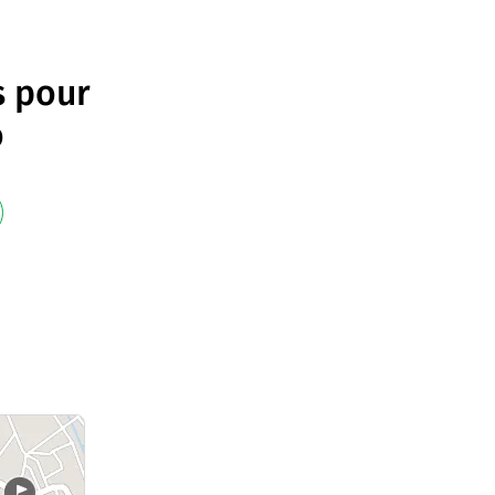
s pour
o