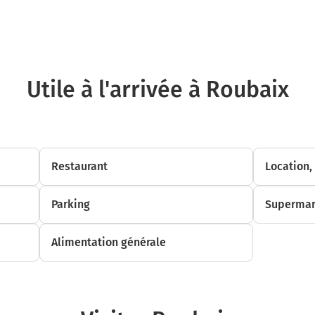
Prendre à droite Rue du Vieux Faubourg et continuer sur 210 mètres
1,2 km
Prendre à gauche la voie partagée Rue des Canonniers et continuer sur 190
Utile à l'arrivée à Roubaix
1,4 km
Prendre à droite la piste cyclable la voie et continuer sur 260 mètres
1,6 km
Restaurant
Location,
Prendre à droite Rue des Urbanistes et continuer sur 350 mètres
2,0 km
Parking
Supermar
Continuer sur la voie sur 3,2 kilomètres
5,2 km
Alimentation générale
Prendre à droite la piste cyclable la voie et continuer sur 4,0 kilomètres
9,2 km