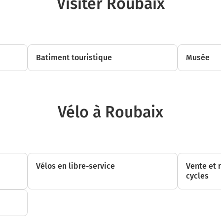
Visiter Roubaix
Prendre à droite la piste cyclable la voie et continuer sur 20 mètres
9,2 km
Prendre à gauche la piste cyclable la voie et continuer sur 190 mètres
9,4 km
Batiment touristique
Musée
Prendre légèrement à droite la piste cyclable Avenue Jean Jaurès et continu
mètres
10,2 km
Vélo à Roubaix
Prendre légèrement à gauche la piste cyclable la voie et continuer sur 400 
10,6 km
Prendre à droite M 14 et continuer sur 600 mètres
Vélos en libre-service
Vente et 
11,3 km
cycles
Continuer sur Rue de Lille sur 900 mètres
12,2 km
Prendre légèrement à droite la piste cyclable la voie et continuer sur 20 mè