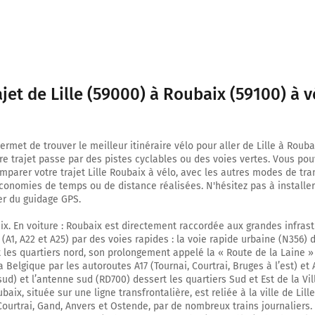
12,2 km
Prendre à gauche Rue du Maréchal Foch et continuer sur 130 mètres
12,3 km
ajet de Lille (59000) à Roubaix (59100) à v
Prendre à droite Rue de la Poste et continuer sur 85 mètres
12,4 km
rmet de trouver le meilleur itinéraire vélo pour aller de Lille à Rouba
Prendre à gauche Rue du Château et continuer sur 45 mètres
tre trajet passe par des pistes cyclables ou des voies vertes. Vous po
parer votre trajet Lille Roubaix à vélo, avec les autres modes de tra
12,5 km
économies de temps ou de distance réalisées. N'hésitez pas à installer
er du guidage GPS.
Continuer sur la piste cyclable la voie sur 120 mètres
12,6 km
ix. En voiture : Roubaix est directement raccordée aux grandes infras
(A1, A22 et A25) par des voies rapides : la voie rapide urbaine (N356) 
Prendre légèrement à droite Rue du Château et continuer sur 95 mètres
et les quartiers nord, son prolongement appelé la « Route de la Laine »
a Belgique par les autoroutes A17 (Tournai, Courtrai, Bruges à l’est) et A
12,7 km
ud) et l’antenne sud (RD700) dessert les quartiers Sud et Est de la Ville
baix, située sur une ligne transfrontalière, est reliée à la ville de Lill
Prendre à gauche Grand Place et continuer sur 90 mètres
 Courtrai, Gand, Anvers et Ostende, par de nombreux trains journaliers.