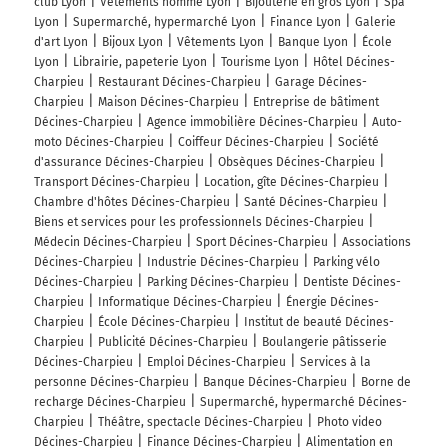
club Lyon
Vêtements homme Lyon
Bijouterie en gros Lyon
Spa
Lyon
Supermarché, hypermarché Lyon
Finance Lyon
Galerie
d'art Lyon
Bijoux Lyon
Vêtements Lyon
Banque Lyon
École
Lyon
Librairie, papeterie Lyon
Tourisme Lyon
Hôtel Décines-
Charpieu
Restaurant Décines-Charpieu
Garage Décines-
Charpieu
Maison Décines-Charpieu
Entreprise de bâtiment
Décines-Charpieu
Agence immobilière Décines-Charpieu
Auto-
moto Décines-Charpieu
Coiffeur Décines-Charpieu
Société
d'assurance Décines-Charpieu
Obsèques Décines-Charpieu
Transport Décines-Charpieu
Location, gîte Décines-Charpieu
Chambre d'hôtes Décines-Charpieu
Santé Décines-Charpieu
Biens et services pour les professionnels Décines-Charpieu
Médecin Décines-Charpieu
Sport Décines-Charpieu
Associations
Décines-Charpieu
Industrie Décines-Charpieu
Parking vélo
Décines-Charpieu
Parking Décines-Charpieu
Dentiste Décines-
Charpieu
Informatique Décines-Charpieu
Énergie Décines-
Charpieu
École Décines-Charpieu
Institut de beauté Décines-
Charpieu
Publicité Décines-Charpieu
Boulangerie pâtisserie
Décines-Charpieu
Emploi Décines-Charpieu
Services à la
personne Décines-Charpieu
Banque Décines-Charpieu
Borne de
recharge Décines-Charpieu
Supermarché, hypermarché Décines-
Charpieu
Théâtre, spectacle Décines-Charpieu
Photo video
Décines-Charpieu
Finance Décines-Charpieu
Alimentation en