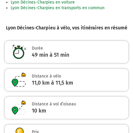
Lyon Décines-Charpieu en voiture
8,9 km
Lyon Décines-Charpieu en transports en commun
Prendre à droite la piste cyclable la voie et continuer
sur 10 mètres
Lyon Décines-Charpieu à vélo
, vos itinéraires en résumé
8,9 km
Prendre à gauche Rue Marius Grosso et continuer sur
1,4 kilomètre
Durée
49 min à 51 min
10,4 km
Prendre à droite la piste cyclable la voie et continuer
sur 400 mètres
Distance à vélo
11,0 km à 11,5 km
10,8 km
Prendre à droite Rue Émile Zola et continuer sur 550
mètres
Distance à vol d’oiseau
10
km
11,3 km
Au rond-point, prendre la 2ème sortie Rue de la
République et continuer sur 200 mètres
Prix