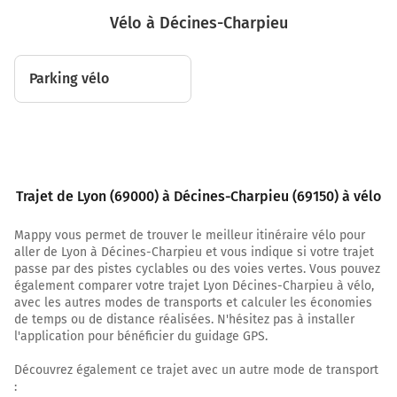
5,1 km
Vélo à Décines-Charpieu
Prendre légèrement à droite Boulevard Eugène
Réguillon et continuer sur 550 mètres
Parking vélo
5,7 km
Prendre à droite la voie partagée Rue Pierre-Louis
Bernaix et continuer sur 190 mètres
5,9 km
Trajet de Lyon (69000) à Décines-Charpieu (69150) à vélo
Prendre légèrement à gauche Rue Léon Blum et
continuer sur 700 mètres
Mappy vous permet de trouver le meilleur itinéraire vélo pour
6,5 km
aller de Lyon à Décines-Charpieu et vous indique si votre trajet
passe par des pistes cyclables ou des voies vertes. Vous pouvez
Prendre à droite la piste cyclable Rue Frédéric Fays et
également comparer votre trajet Lyon Décines-Charpieu à vélo,
continuer sur 350 mètres
avec les autres modes de transports et calculer les économies
de temps ou de distance réalisées. N'hésitez pas à installer
6,9 km
l'application pour bénéficier du guidage GPS.
Prendre à gauche la piste cyclable la voie et continuer
Découvrez également ce trajet avec un autre mode de transport
sur 2,1 kilomètres
: