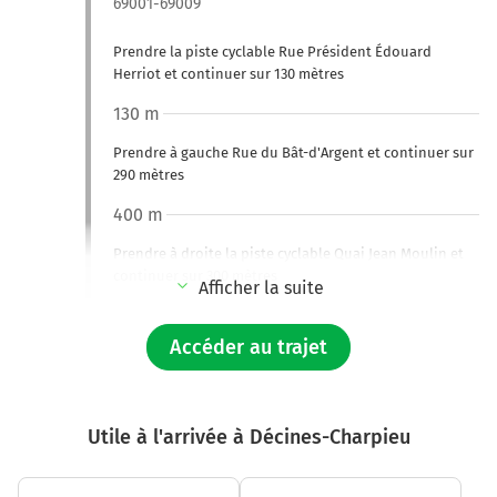
69001-69009
Prendre la piste cyclable Rue Président Édouard
Herriot et continuer sur 130 mètres
130 m
Prendre à gauche Rue du Bât-d'Argent et continuer sur
290 mètres
400 m
Prendre à droite la piste cyclable Quai Jean Moulin et
continuer sur 300 mètres
Afficher la suite
700 m
Accéder au trajet
Prendre à gauche Quai Jules Courmont et continuer sur
250 mètres
1,0 km
Utile à l'arrivée à Décines-Charpieu
Prendre à gauche la piste cyclable VL1 et continuer sur
140 mètres