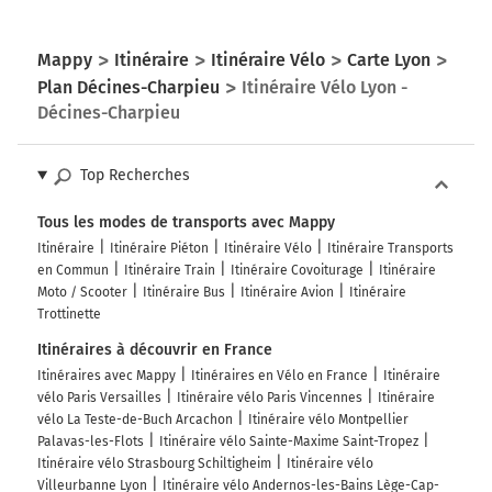
Mappy
Itinéraire
Itinéraire Vélo
Carte Lyon
Plan Décines-Charpieu
Itinéraire Vélo Lyon -
Décines-Charpieu
Top Recherches
Tous les modes de transports avec Mappy
Itinéraire
Itinéraire Piéton
Itinéraire Vélo
Itinéraire Transports
en Commun
Itinéraire Train
Itinéraire Covoiturage
Itinéraire
Moto / Scooter
Itinéraire Bus
Itinéraire Avion
Itinéraire
Trottinette
Itinéraires à découvrir en France
Itinéraires avec Mappy
Itinéraires en Vélo en France
Itinéraire
vélo Paris Versailles
Itinéraire vélo Paris Vincennes
Itinéraire
vélo La Teste-de-Buch Arcachon
Itinéraire vélo Montpellier
Palavas-les-Flots
Itinéraire vélo Sainte-Maxime Saint-Tropez
Itinéraire vélo Strasbourg Schiltigheim
Itinéraire vélo
Villeurbanne Lyon
Itinéraire vélo Andernos-les-Bains Lège-Cap-