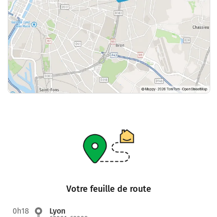
Votre feuille de route
0h18
Lyon