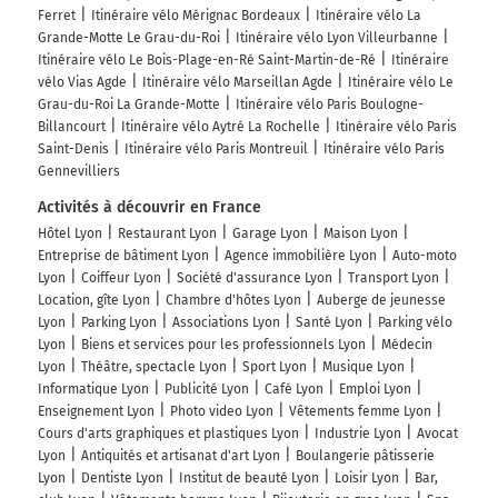
Ferret
Itinéraire vélo Mérignac Bordeaux
Itinéraire vélo La
Grande-Motte Le Grau-du-Roi
Itinéraire vélo Lyon Villeurbanne
Itinéraire vélo Le Bois-Plage-en-Ré Saint-Martin-de-Ré
Itinéraire
vélo Vias Agde
Itinéraire vélo Marseillan Agde
Itinéraire vélo Le
Grau-du-Roi La Grande-Motte
Itinéraire vélo Paris Boulogne-
Billancourt
Itinéraire vélo Aytré La Rochelle
Itinéraire vélo Paris
Saint-Denis
Itinéraire vélo Paris Montreuil
Itinéraire vélo Paris
Gennevilliers
Activités à découvrir en France
Hôtel Lyon
Restaurant Lyon
Garage Lyon
Maison Lyon
Entreprise de bâtiment Lyon
Agence immobilière Lyon
Auto-moto
Lyon
Coiffeur Lyon
Société d'assurance Lyon
Transport Lyon
Location, gîte Lyon
Chambre d'hôtes Lyon
Auberge de jeunesse
Lyon
Parking Lyon
Associations Lyon
Santé Lyon
Parking vélo
Lyon
Biens et services pour les professionnels Lyon
Médecin
Lyon
Théâtre, spectacle Lyon
Sport Lyon
Musique Lyon
Informatique Lyon
Publicité Lyon
Café Lyon
Emploi Lyon
Enseignement Lyon
Photo video Lyon
Vêtements femme Lyon
Cours d'arts graphiques et plastiques Lyon
Industrie Lyon
Avocat
Lyon
Antiquités et artisanat d'art Lyon
Boulangerie pâtisserie
Lyon
Dentiste Lyon
Institut de beauté Lyon
Loisir Lyon
Bar,