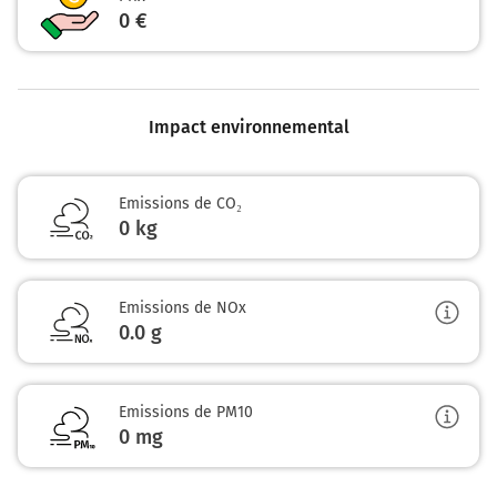
0 €
Décines-Charpieu
1h08
69150
Impact environnemental
Emissions de CO₂
0 kg
Emissions de NOx
0.0
g
Emissions de PM10
0
mg