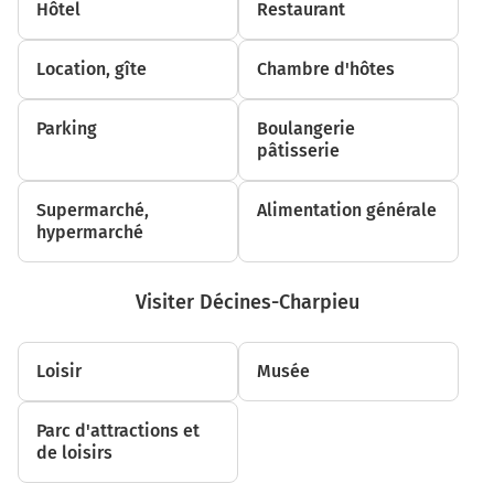
Hôtel
Restaurant
1,1 km
Prendre à droite la piste cyclable Quai du Général
Location, gîte
Chambre d'hôtes
Sarrail et continuer sur 5 mètres
1,1 km
Parking
Boulangerie
pâtisserie
Continuer sur Rue Vauban sur 250 mètres
1,4 km
Supermarché,
Alimentation générale
hypermarché
Prendre à droite la piste cyclable Avenue Maréchal de
Saxe et continuer sur 160 mètres
1,5 km
Visiter Décines-Charpieu
Prendre à gauche la piste cyclable Cours Lafayette et
continuer sur 2,2 kilomètres
Loisir
Musée
3,8 km
Parc d'attractions et
Au rond-point, prendre la 2ème sortie la voie partagée
de loisirs
Cours Tolstoï et continuer sur 1,3 kilomètre