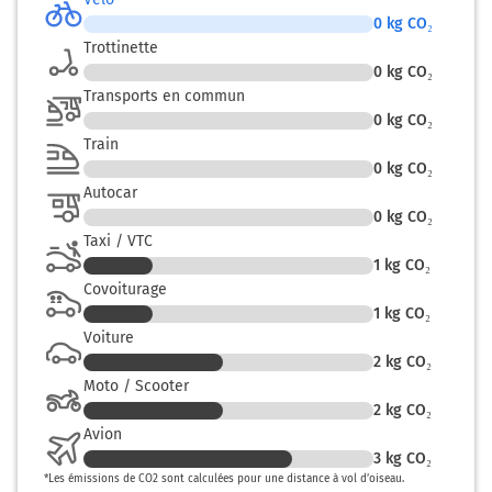
0
kg CO₂
Trottinette
0
kg CO₂
Transports en commun
0
kg CO₂
Train
0
kg CO₂
Autocar
0
kg CO₂
Taxi / VTC
1
kg CO₂
Covoiturage
1
kg CO₂
Voiture
2
kg CO₂
Moto / Scooter
2
kg CO₂
Avion
3
kg CO₂
*
Les émissions de CO2 sont calculées pour une distance à vol d’oiseau.