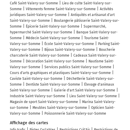
Café Saint-Valery-sur-Somme
Lieu de culte Saint-Valery-sur-
Somme
Vêtements femme Saint-Valery-sur-Somme
Activités
juridiques Saint-Valery-sur-Somme
Antiquités et artisanat d'art
Saint-Valery-sur-Somme
Boulangerie pâtisserie Saint-Valery-sur-
Somme
Épicerie Saint-Valery-sur-Somme
Supermarché,
hypermarché Saint-Valery-sur-Somme
Banque Saint-Valery-sur-
Somme
Médecin Saint-Valery-sur-Somme
Tourisme Saint-
Valery-sur-Somme
École Saint-Valery-sur-Somme
Parking Saint-
Valery-sur-Somme
Bijoux Saint-Valery-sur-Somme
Boucherie
charcuterie Saint-Valery-sur-Somme
Cadeaux Saint-Valery-sur-
Somme
Décoration Saint-Valery-sur-Somme
Nautisme Saint-
Valery-sur-Somme
Services publics Saint-Valery-sur-Somme
Cours d'arts graphiques et plastiques Saint-Valery-sur-Somme
Caviste Saint-Valery-sur-Somme
Déchetterie Saint-Valery-sur-
Somme
Dentiste Saint-Valery-sur-Somme
Élevage d'animaux
Saint-Valery-sur-Somme
Galerie d'art Saint-Valery-sur-Somme
Industrie Saint-Valery-sur-Somme
Lieu Saint-Valery-sur-Somme
Magasin de sport Saint-Valery-sur-Somme
Marina Saint-Valery-
sur-Somme
Meubles Saint-Valery-sur-Somme
Opticien Saint-
Valery-sur-Somme
Poissonnerie Saint-Valery-sur-Somme
Affichage des cartes
Info trafic
Pistes Cyclables
Restrictions Crit'Air
Restrictions de