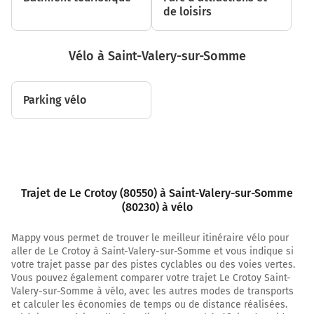
700 m
de loisirs
Prendre à gauche D 104 et continuer sur 400 mètres
1,1 km
Vélo à Saint-Valery-sur-Somme
Prendre légèrement à droite la piste cyclable la voie et
continuer sur 500 mètres
Parking vélo
1,6 km
Prendre à droite la piste cyclable la voie et continuer
sur 6,0 kilomètres
7,6 km
Trajet de Le Crotoy (80550) à Saint-Valery-sur-Somme
Prendre légèrement à droite la piste cyclable la voie et
(80230) à vélo
continuer sur 1,2 kilomètre
Mappy vous permet de trouver le meilleur itinéraire vélo pour
8,8 km
aller de Le Crotoy à Saint-Valery-sur-Somme et vous indique si
votre trajet passe par des pistes cyclables ou des voies vertes.
Prendre à droite la piste cyclable la voie et continuer
Vous pouvez également comparer votre trajet Le Crotoy Saint-
sur 3,0 kilomètres
Valery-sur-Somme à vélo, avec les autres modes de transports
et calculer les économies de temps ou de distance réalisées.
11,8 km