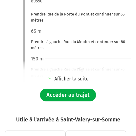
80550
Prendre Rue de la Porte du Pont et continuer sur 65
mètres
65 m
Prendre à gauche Rue du Moulin et continuer sur 80
mètres
150 m
Prendre à gauche Rue de l'Église et continuer sur 70
mètres
Afficher la suite
220 m
Accéder au trajet
Prendre à gauche Rue du Général Leclerc et continuer
sur 70 mètres
290 m
Utile à l'arrivée à Saint-Valery-sur-Somme
Prendre à gauche Rue Albain Lecomte et continuer sur
65 mètres