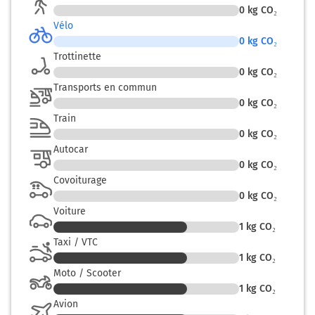
0
kg CO₂
Vélo
0
kg CO₂
Trottinette
0
kg CO₂
Transports en commun
0
kg CO₂
Train
0
kg CO₂
Autocar
0
kg CO₂
Covoiturage
0
kg CO₂
Voiture
1
kg CO₂
Taxi / VTC
1
kg CO₂
Moto / Scooter
1
kg CO₂
Avion