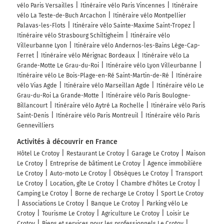
vélo Paris Versailles
Itinéraire vélo Paris Vincennes
Itinéraire
vélo La Teste-de-Buch Arcachon
Itinéraire vélo Montpellier
Palavas-les-Flots
Itinéraire vélo Sainte-Maxime Saint-Tropez
Itinéraire vélo Strasbourg Schiltigheim
Itinéraire vélo
Villeurbanne Lyon
Itinéraire vélo Andernos-les-Bains Lège-Cap-
Ferret
Itinéraire vélo Mérignac Bordeaux
Itinéraire vélo La
Grande-Motte Le Grau-du-Roi
Itinéraire vélo Lyon Villeurbanne
Itinéraire vélo Le Bois-Plage-en-Ré Saint-Martin-de-Ré
Itinéraire
vélo Vias Agde
Itinéraire vélo Marseillan Agde
Itinéraire vélo Le
Grau-du-Roi La Grande-Motte
Itinéraire vélo Paris Boulogne-
Billancourt
Itinéraire vélo Aytré La Rochelle
Itinéraire vélo Paris
Saint-Denis
Itinéraire vélo Paris Montreuil
Itinéraire vélo Paris
Gennevilliers
Activités à découvrir en France
Hôtel Le Crotoy
Restaurant Le Crotoy
Garage Le Crotoy
Maison
Le Crotoy
Entreprise de bâtiment Le Crotoy
Agence immobilière
Le Crotoy
Auto-moto Le Crotoy
Obsèques Le Crotoy
Transport
Le Crotoy
Location, gîte Le Crotoy
Chambre d'hôtes Le Crotoy
Camping Le Crotoy
Borne de recharge Le Crotoy
Sport Le Crotoy
Associations Le Crotoy
Banque Le Crotoy
Parking vélo Le
Crotoy
Tourisme Le Crotoy
Agriculture Le Crotoy
Loisir Le
Crotoy
Biens et services pour les professionnels Le Crotoy