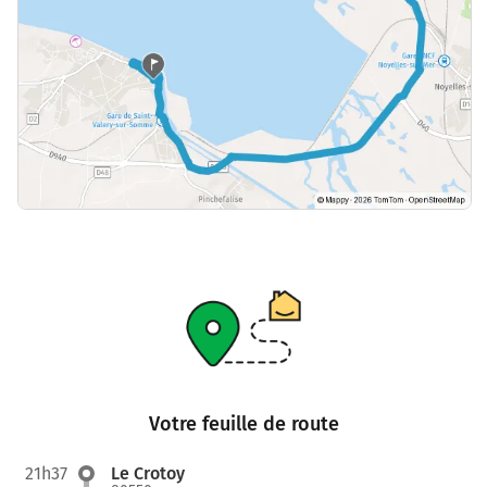
Votre feuille de route
21h37
Le Crotoy