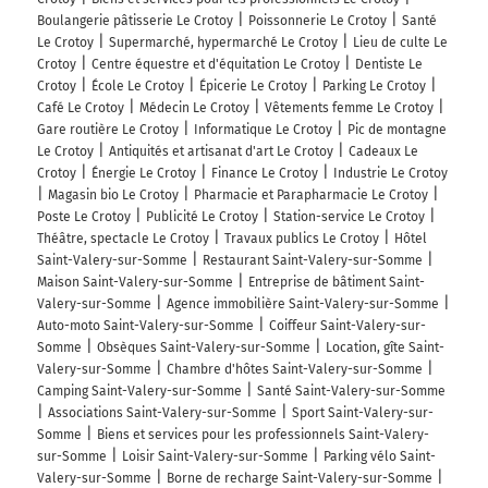
Boulangerie pâtisserie Le Crotoy
Poissonnerie Le Crotoy
Santé
Le Crotoy
Supermarché, hypermarché Le Crotoy
Lieu de culte Le
Crotoy
Centre équestre et d'équitation Le Crotoy
Dentiste Le
Crotoy
École Le Crotoy
Épicerie Le Crotoy
Parking Le Crotoy
Café Le Crotoy
Médecin Le Crotoy
Vêtements femme Le Crotoy
Gare routière Le Crotoy
Informatique Le Crotoy
Pic de montagne
Le Crotoy
Antiquités et artisanat d'art Le Crotoy
Cadeaux Le
Crotoy
Énergie Le Crotoy
Finance Le Crotoy
Industrie Le Crotoy
Magasin bio Le Crotoy
Pharmacie et Parapharmacie Le Crotoy
Poste Le Crotoy
Publicité Le Crotoy
Station-service Le Crotoy
Théâtre, spectacle Le Crotoy
Travaux publics Le Crotoy
Hôtel
Saint-Valery-sur-Somme
Restaurant Saint-Valery-sur-Somme
Maison Saint-Valery-sur-Somme
Entreprise de bâtiment Saint-
Valery-sur-Somme
Agence immobilière Saint-Valery-sur-Somme
Auto-moto Saint-Valery-sur-Somme
Coiffeur Saint-Valery-sur-
Somme
Obsèques Saint-Valery-sur-Somme
Location, gîte Saint-
Valery-sur-Somme
Chambre d'hôtes Saint-Valery-sur-Somme
Camping Saint-Valery-sur-Somme
Santé Saint-Valery-sur-Somme
Associations Saint-Valery-sur-Somme
Sport Saint-Valery-sur-
Somme
Biens et services pour les professionnels Saint-Valery-
sur-Somme
Loisir Saint-Valery-sur-Somme
Parking vélo Saint-
Valery-sur-Somme
Borne de recharge Saint-Valery-sur-Somme