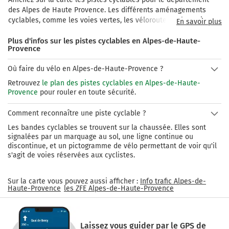
des Alpes de Haute Provence. Les différents aménagements 
cyclables, comme les voies vertes, les véloroutes et les voies 
En savoir plus
partagées sont pris en compte sur les tracés de carte.

Plus d'infos sur les pistes cyclables en Alpes-de-Haute-
17 boucles cyclotouristiques vous permettront de découvrir les 
Provence
paysages aussi variés que des campagnes vallonnées du 
Luberon et de la Haute-Provence, les grands cols de l’Ubaye, en 
Où faire du vélo en Alpes-de-Haute-Provence ?
passant par les champs de lavande du plateau de Valensole et 
les spectaculaires gorges du Verdon. Des itinéraires d’exception 
Retrouvez
le plan des pistes cyclables en Alpes-de-Haute-
traversent le département : la Méditerranée à vélo, les routes de 
Provence
pour rouler en toute sécurité.
la lavande, le Luberon à vélo, le Verdon à vélo, le Tour du 
Verdon, les P’tites Routes du Soleil, la route des grandes Alpes, 
Comment reconnaître une piste cyclable ?
Grand Tour à Vélo Alpi Marittime / Mercantour.
Les bandes cyclables se trouvent sur la chaussée. Elles sont
signalées par un marquage au sol, une ligne continue ou
discontinue, et un pictogramme de vélo permettant de voir qu'il
s'agit de voies réservées aux cyclistes.
Sur la carte vous pouvez aussi afficher :
Info trafic
Alpes-de-
Haute-Provence
les ZFE
Alpes-de-Haute-Provence
Laissez vous guider par le GPS de