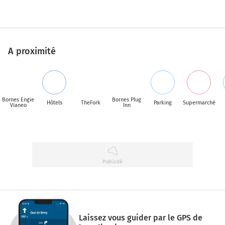
A proximité
Bornes Engie
Bornes Plug
Hôtels
TheFork
Parking
Supermarché
Vianeo
Inn
Laissez vous guider par le GPS de