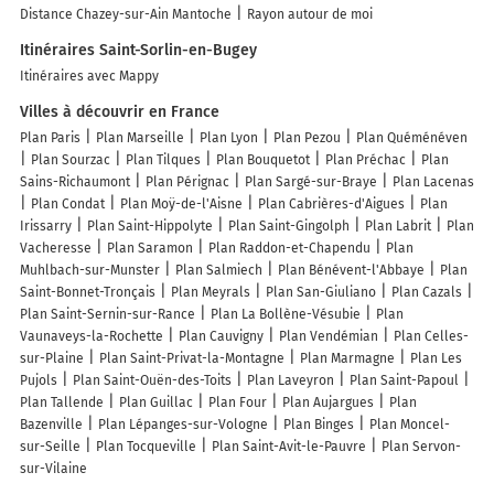
Distance Chazey-sur-Ain Mantoche
Rayon autour de moi
Itinéraires Saint-Sorlin-en-Bugey
Itinéraires avec Mappy
Villes à découvrir en France
Plan Paris
Plan Marseille
Plan Lyon
Plan Pezou
Plan Quéménéven
Plan Sourzac
Plan Tilques
Plan Bouquetot
Plan Préchac
Plan
Sains-Richaumont
Plan Pérignac
Plan Sargé-sur-Braye
Plan Lacenas
Plan Condat
Plan Moÿ-de-l'Aisne
Plan Cabrières-d'Aigues
Plan
Irissarry
Plan Saint-Hippolyte
Plan Saint-Gingolph
Plan Labrit
Plan
Vacheresse
Plan Saramon
Plan Raddon-et-Chapendu
Plan
Muhlbach-sur-Munster
Plan Salmiech
Plan Bénévent-l'Abbaye
Plan
Saint-Bonnet-Tronçais
Plan Meyrals
Plan San-Giuliano
Plan Cazals
Plan Saint-Sernin-sur-Rance
Plan La Bollène-Vésubie
Plan
Vaunaveys-la-Rochette
Plan Cauvigny
Plan Vendémian
Plan Celles-
sur-Plaine
Plan Saint-Privat-la-Montagne
Plan Marmagne
Plan Les
Pujols
Plan Saint-Ouën-des-Toits
Plan Laveyron
Plan Saint-Papoul
Plan Tallende
Plan Guillac
Plan Four
Plan Aujargues
Plan
Bazenville
Plan Lépanges-sur-Vologne
Plan Binges
Plan Moncel-
sur-Seille
Plan Tocqueville
Plan Saint-Avit-le-Pauvre
Plan Servon-
sur-Vilaine