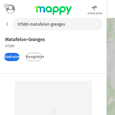
Itinéraires
Mappy
Matafelon-Granges
01580
Itinéraires
Enregistrer