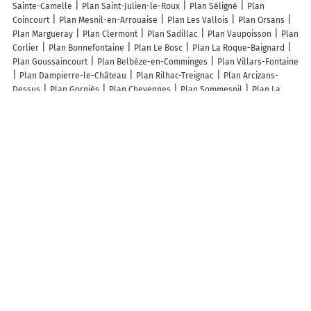
Sainte-Camelle
Plan Saint-Julien-le-Roux
Plan Séligné
Plan
Coincourt
Plan Mesnil-en-Arrouaise
Plan Les Vallois
Plan Orsans
Plan Margueray
Plan Clermont
Plan Sadillac
Plan Vaupoisson
Plan
Corlier
Plan Bonnefontaine
Plan Le Bosc
Plan La Roque-Baignard
Plan Goussaincourt
Plan Belbèze-en-Comminges
Plan Villars-Fontaine
Plan Dampierre-le-Château
Plan Rilhac-Treignac
Plan Arcizans-
Dessus
Plan Gorniès
Plan Chevennes
Plan Sommesnil
Plan La
Vergenne
Plan Gintrac
Plan Saint-Quentin-sur-Coole
Plan Lévigny
Plan Molamboz
Plan Magny-Lambert
Plan Nanteuil-Notre-Dame
Plan Ambiévillers
Plan Chevagny-sur-Guye
Plan Amanty
Plan Arifat
Plan Dommarie-Eulmont
Plan Cleuville
Plan Trampot
Plan Mansan
Plan Décines-Charpieu
Plan Salbris
Plan Meymac
Plan Tarcenay-
Foucherans
Plan Fresnoy-la-Rivière
Plan Épiais-lès-Louvres
Lieux à découvrir à Courmont
Mairie - Courmont
Proximadom
Église Saint-Georges
Cimetière De
Courmont
Terrain de Pétanque
Acolyance
Meyer
Ateliers
D'Activites Manuelles
Association De Chasse De La Forêt De Ris
Les lieux populaires à Courmont
La Courmonière
A découvrir autour de Courmont