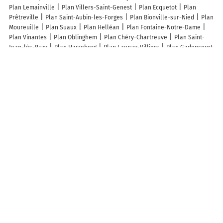
Plan Lemainville
Plan Villers-Saint-Genest
Plan Ecquetot
Plan
Prêtreville
Plan Saint-Aubin-les-Forges
Plan Bionville-sur-Nied
Plan
Moureuille
Plan Suaux
Plan Helléan
Plan Fontaine-Notre-Dame
Plan Vinantes
Plan Oblinghem
Plan Chéry-Chartreuve
Plan Saint-
Jean-lès-Buzy
Plan Harreberg
Plan Launay-Villiers
Plan Gadencourt
Plan Charmois
Plan Saint-Just-sur-Dive
Plan Lay-Saint-Remy
Plan
Bézu-la-Forêt
Plan Sazeray
Plan Montégut-Arros
Plan Virlet
Plan
Dompierre
Plan Vosnon
Plan Guesnes
Plan Saint-Clément-de-Vers
Plan Gendreville
Plan Saint-Martin-du-Tilleul
Plan Ordonnaz
Plan
Guerbigny
Plan Xambes
Plan Nielles-lès-Calais
Plan Tart-le-Bas
Plan Lapeyrère
Plan Yquelon
Plan Montaigu
Plan Bourg-du-Bost
Lieux à découvrir à Lemé
Banque Postale
Mairie - Lemé
Église Notre-Dame-De-Lassomption De
Lemé
Église
Cimetière De Lemé
Dirve 02
Salle des Fêtes
Salle
Polyvalente - la Grange René Favreaux
Stade
Fancony
Tourneux
Alain
Ecole Maternelle
Stade
L' Association Des Jeunes De Leme
la
Pétanque Elméroise
De La Tissandiere De Wever Gautier
L'Ostrale
A découvrir autour de Lemé
Pont de Pierre
Cambron
Info-trafic en France