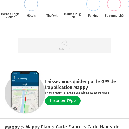
Bornes Engie
Bornes Plug
Hôtels
TheFork
Parking
Supermarché
Vianeo
Inn
Laissez vous guider par le GPS de
l'application Mappy
Info trafic, alertes de vitesse et radars
Installer l'App
Mappy
Mappy Plan
Carte France
Carte Hauts-de-